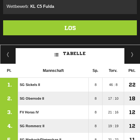
Wettbewerb:
KL C5 Fulda
LOS
TABELLE
Pl.
Mannschaft
Sp.
Torv.
Pkt.
1.
22
SG Sickels II
8
46 : 8
2.
18
SG Oberrode II
8
17 : 10
3.
12
FV Horas IV
8
21 : 16
4.
12
SG Rommerz II
8
19 : 19
5.
11
SG Marbach/​Dietershan II
8
21 : 22