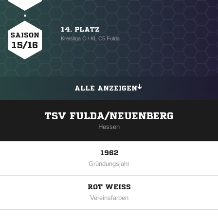
14. PLATZ
SAISON
Kreisliga C / KL C5 Fulda
15/16
ALLE ANZEIGEN
TSV FULDA/NEUENBERG
Hessen
1962
Gründungsjahr
ROT WEISS
Vereinsfarben