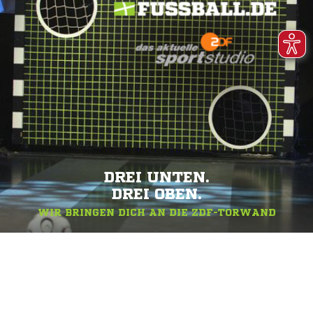
DREI UNTEN.
DREI OBEN.
WIR BRINGEN DICH AN DIE ZDF-TORWAND