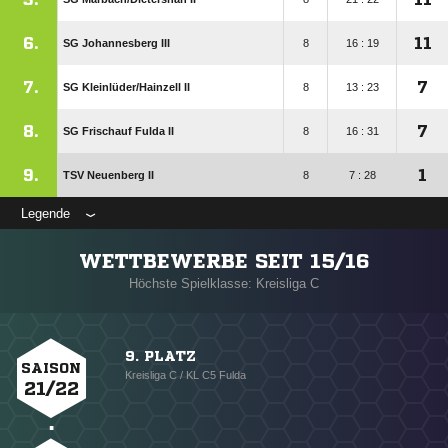
6.
11
SG Johannesberg III
8
16 : 19
7.
7
SG Kleinlüder/​Hainzell II
8
13 : 23
8.
7
SG Frischauf Fulda II
8
16 : 31
9.
1
TSV Neuenberg II
8
7 : 28
Legende
WETTBEWERBE SEIT 15/16
Höchste Spielklasse: Kreisliga C
9. PLATZ
SAISON
Kreisliga C / KL C5 Fulda
21/22