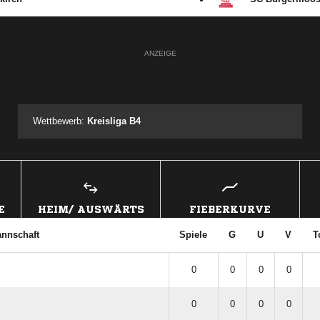
ANZEIGE
Wettbewerb:
Kreisliga B4
E
HEIM/ AUSWÄRTS
FIEBERKURVE
nnschaft
Spiele
G
U
V
T
0
0
0
0
0
0
0
0