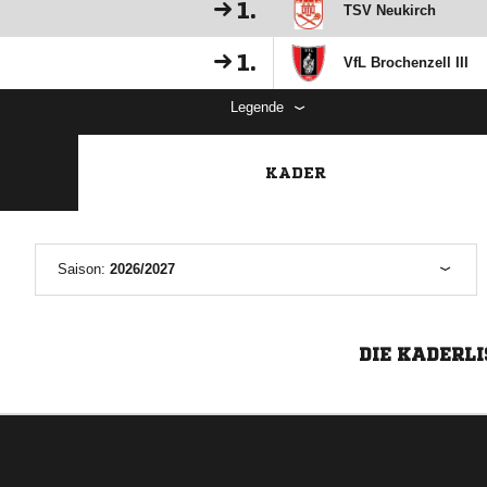
1.
TSV Neukirch
1.
VfL Brochenzell III
Legende
KADER
Saison:
2026/2027
DIE KADERLI