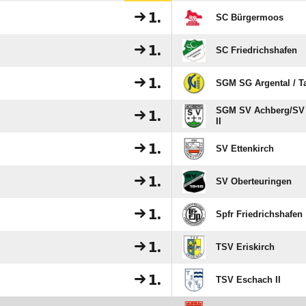
1.
SC Bürgermoos
1.
SC Friedrichshafen
1.
SGM SG Argental /​ 
SGM SV Achberg/​SV 
1.
II
1.
SV Ettenkirch
1.
SV Oberteuringen
1.
Spfr Friedrichshafen
1.
TSV Eriskirch
1.
TSV Eschach II