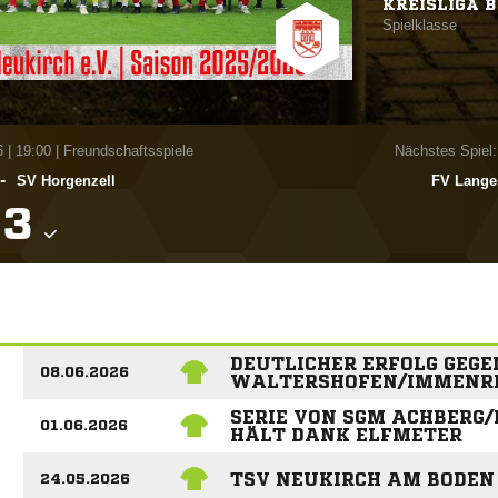
KREISLIGA B
Spielklasse
6
|
19:00 | Freundschaftsspiele
Nächstes Spiel:
-
SV Horgenzell
FV Lange

DEUTLICHER ERFOLG GEGE
08.06.2026
WALTERSHOFEN/IMMENRI
SERIE VON SGM ACHBERG
01.06.2026
HÄLT DANK ELFMETER
TSV NEUKIRCH AM BODEN
24.05.2026