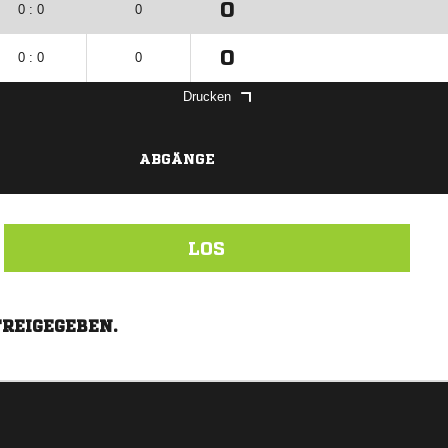
0
0 : 0
0
0
0 : 0
0
Drucken
ABGÄNGE
LOS
FREIGEGEBEN.