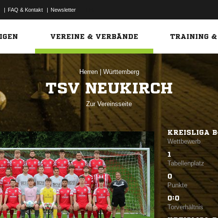
|
FAQ & Kontakt
|
Newsletter
Link
IGEN
VEREINE & VERBÄNDE
TRAINING &
Herren
|
Württemberg
TSV NEUKIRCH
Zur Vereinsseite
KREISLIGA B
Wettbewerb
1
Tabellenplatz
0
Punkte
0:0
Torverhältnis