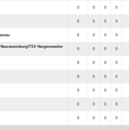
0
0
0
0
0
0
0
0
Tannau
0
0
0
0
Neuravensburg/​TSV Hergensweiler
0
0
0
0
0
0
0
0
0
0
0
0
0
0
0
0
0
0
0
0
0
0
0
0