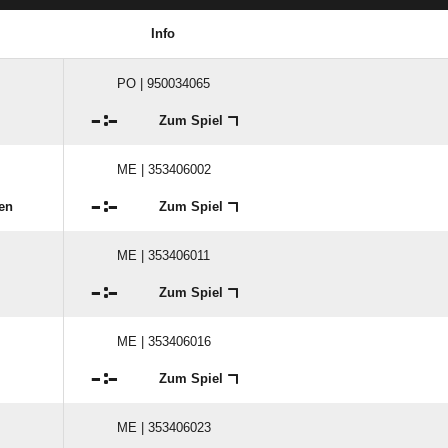
Info
PO | 950034065

:

Zum Spiel
ME | 353406002

:

en
Zum Spiel
ME | 353406011

:

Zum Spiel
ME | 353406016

:

Zum Spiel
ME | 353406023