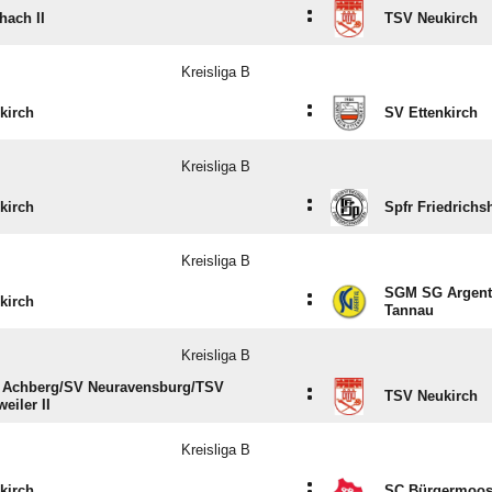
:
hach II
TSV Neukirch
Kreisliga B
:
kirch
SV Ettenkirch
Kreisliga B
:
kirch
Spfr Friedrichs
Kreisliga B
SGM SG Argental
:
kirch
Tannau
Kreisliga B
Achberg/​SV Neuravensburg/​TSV
:
TSV Neukirch
eiler II
Kreisliga B
:
kirch
SC Bürgermoo