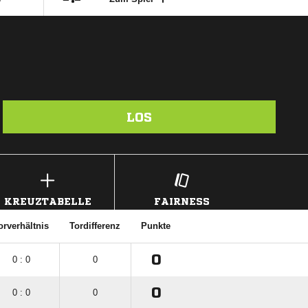
LOS
KREUZTABELLE
FAIRNESS
orverhältnis
Tordifferenz
Punkte
0
0 : 0
0
0
0 : 0
0