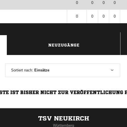
0
0
0
0
0
0
0
0
NEUZUGÄNGE
Sortiert nach:
Einsätze
STE IST BISHER NICHT ZUR VERÖFFENTLICHUNG 
TSV NEUKIRCH
Württemberg