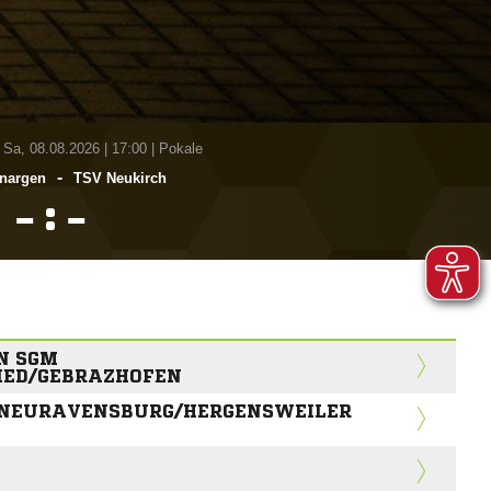
 Sa, 08.08.2026
|
17:00 | Pokale
-
nargen
TSV Neukirch
:


N SGM
ED/GEBRAZHOFEN
/NEURAVENSBURG/HERGENSWEILER