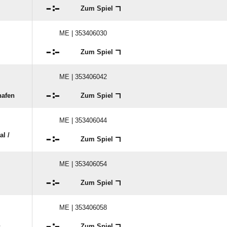

:

Zum Spiel
ME | 353406030

:

Zum Spiel
ME | 353406042

:

hafen
Zum Spiel
ME | 353406044
 /​

:

Zum Spiel
ME | 353406054

:

Zum Spiel
ME | 353406058

:

s
Zum Spiel