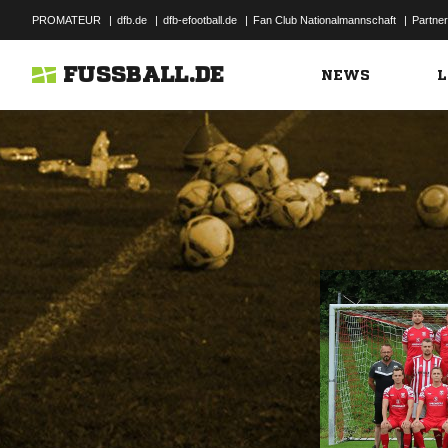
PROMATEUR
|
dfb.de
|
dfb-efootball.de
|
Fan Club Nationalmannschaft
|
Partner
FUSSBALL.DE
NEWS
L