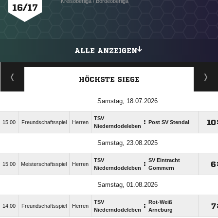
Kreisoberliga / Bördeoberliga
16/17
ALLE ANZEIGEN
HÖCHSTE SIEGE
Samstag, 18.07.2026
TSV
:

15:00
Freundschaftsspiel
Herren
Post SV Stendal
Niederndodeleben
Samstag, 23.08.2025
TSV
SV Eintracht
:

15:00
Meisterschaftsspiel
Herren
Niederndodeleben
Gommern
Samstag, 01.08.2026
TSV
Rot-Weiß
:

14:00
Freundschaftsspiel
Herren
Niederndodeleben
Arneburg