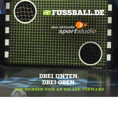
DREI UNTEN.
DREI OBEN.
WIR BRINGEN DICH AN DIE ZDF-TORWAND