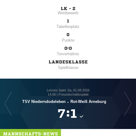
LK - 2
Wettbewerb
1
Tabellenplatz
0
Punkte
0:0
Torverhältnis
LANDESKLASSE
Spielklasse
Letztes Spiel: Sa, 01.08.2026
14:00 | Freundschaftsspiele
TSV Niederndodeleben
-
Rot-Weiß Arneburg

:

MANNSCHAFTS-NEWS