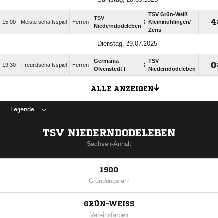
TSV Grün-Weiß
TSV
:

15:00
Meisterschaftsspiel
Herren
Kleinmühlingen/​
Niederndodeleben
Zens
Dienstag, 29.07.2025
Germania
TSV
:

19:30
Freundschaftsspiel
Herren
Olvenstedt I
Niederndodeleben
ALLE ANZEIGEN
Legende
TSV NIEDERNDODELEBEN
Sachsen-Anhalt
1900
Gründungsjahr
GRÜN-WEISS
Vereinsfarben