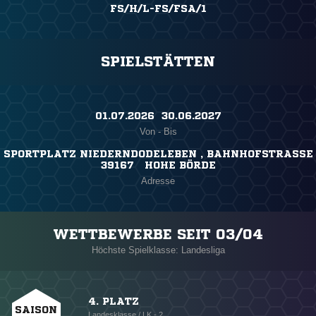
FS/H/L-FS/FSA/1
SPIELSTÄTTEN
01.07.2026 ​ 30.06.2027
Von - Bis
SPORTPLATZ NIEDERNDODELEBEN , BAHNHOFSTRASSE
39167 HOHE BÖRDE
Adresse
WETTBEWERBE SEIT 03/04
Höchste Spielklasse: Landesliga
4. PLATZ
SAISON
Landesklasse / LK - 2