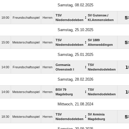
Samstag, 08.02.2025
TSV
SV Gutensw./​
:

18:00
Freundschaftsspiel
Herren
Niederndodeleben
Kl.Ammensleben
Samstag, 25.10.2025
TSV
SV 1889
:

15:00
Meisterschaftsspiel
Herren
Niederndodeleben
Altenweddingen
Samstag, 25.01.2025
Germania
TSV
:

14:00
Freundschaftsspiel
Herren
Olvenstedt I
Niederndodeleben
Samstag, 28.02.2026
BSV 79
TSV
:

14:00
Meisterschaftsspiel
Herren
Magdeburg
Niederndodeleben
Mittwoch, 21.08.2024
TSV
SV Arminia
:

18:30
Meisterschaftsspiel
Herren
Niederndodeleben
Magdeburg
Samstag, 20.09.2025