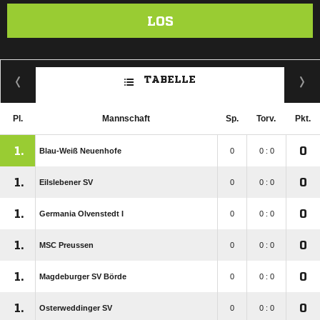
LOS
TABELLE
Pl.
Mannschaft
Sp.
Torv.
Pkt.
1.
0
Blau-Weiß Neuenhofe
0
0 : 0
1.
0
Eilslebener SV
0
0 : 0
1.
0
Germania Olvenstedt I
0
0 : 0
1.
0
MSC Preussen
0
0 : 0
1.
0
Magdeburger SV Börde
0
0 : 0
1.
0
Osterweddinger SV
0
0 : 0