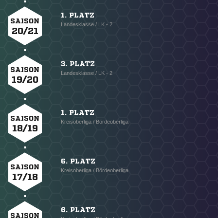
1. PLATZ
SAISON
Landesklasse / LK - 2
20/21
3. PLATZ
SAISON
Landesklasse / LK - 2
19/20
1. PLATZ
SAISON
Kreisoberliga / Bördeoberliga
18/19
6. PLATZ
SAISON
Kreisoberliga / Bördeoberliga
17/18
6. PLATZ
SAISON