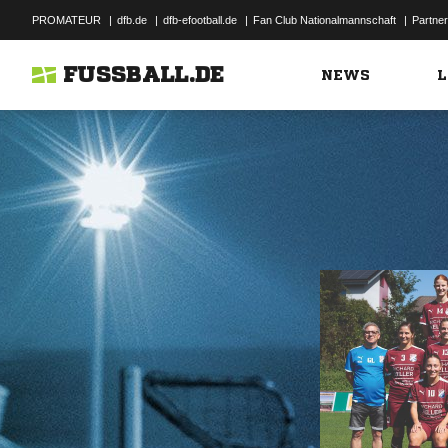
PROMATEUR
|
dfb.de
|
dfb-efootball.de
|
Fan Club Nationalmannschaft
|
Partner
FUSSBALL.DE
NEWS
L