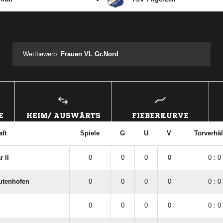
ANZEIGE
Wettbewerb:
Frauen VL Gr.Nord
E
HEIM/ AUSWÄRTS
FIEBERKURVE
ft
Spiele
G
U
V
Torverhäl
 II
0
0
0
0
0 : 0
utenhofen
0
0
0
0
0 : 0
0
0
0
0
0 : 0