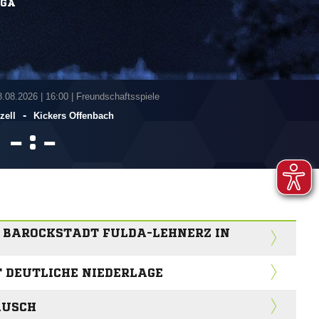
IGA
8.08.2026
|
16:00 | Freundschaftsspiele
-
zell
Kickers Offenbach
:


G BAROCKSTADT FULDA-LEHNERZ IN
T DEUTLICHE NIEDERLAGE
AUSCH