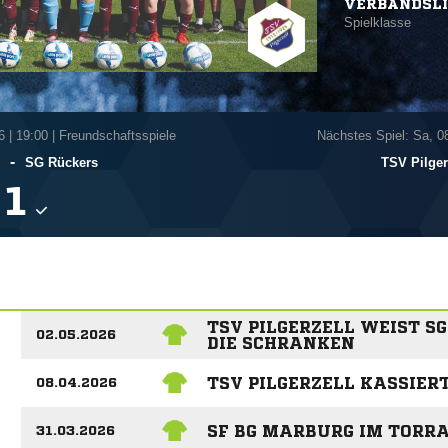
VERBANDSL
Spielklasse
6
|
19:00 | Freundschaftsspiele
Nächstes Spiel: Sa, 0
-
SG Rückers
TSV Pilger

TSV PILGERZELL WEIST S
02.05.2026
DIE SCHRANKEN
TSV PILGERZELL KASSIER
08.04.2026
SF BG MARBURG IM TORR
31.03.2026