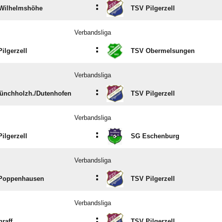
:
Wilhelmshöhe
TSV Pilgerzell
Verbandsliga
:
ilgerzell
TSV Obermelsungen
Verbandsliga
:
ünchholzh./​Dutenhofen
TSV Pilgerzell
Verbandsliga
:
ilgerzell
SG Eschenburg
Verbandsliga
:
Poppenhausen
TSV Pilgerzell
Verbandsliga
:
raff
TSV Pilgerzell