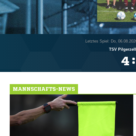
Letztes Spiel: Do, 06.08.202
TSV Pilgerzell
:

MANNSCHAFTS-NEWS