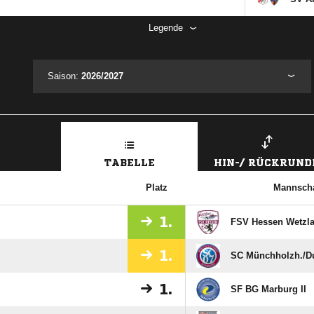
Legende
Saison:
2026/2027
TABELLE
HIN-/ RÜCKRUND
Platz
Mannscha
1.
FSV Hessen Wetzlar
1.
SC Münchholzh./​D
1.
SF BG Marburg II