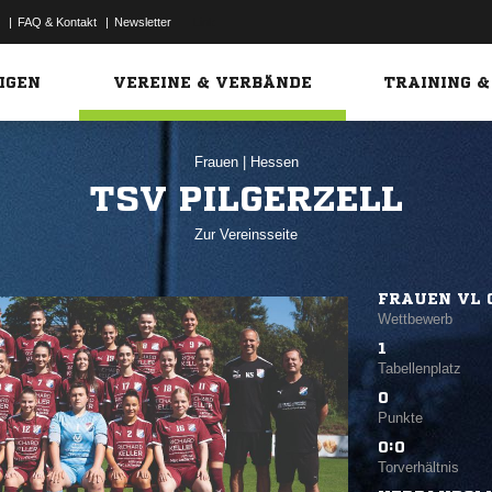
|
FAQ & Kontakt
|
Newsletter
Link
IGEN
VEREINE & VERBÄNDE
TRAINING &
Frauen
|
Hessen
TSV PILGERZELL
Zur Vereinsseite
FRAUEN VL 
Wettbewerb
1
Tabellenplatz
0
Punkte
0:0
Torverhältnis