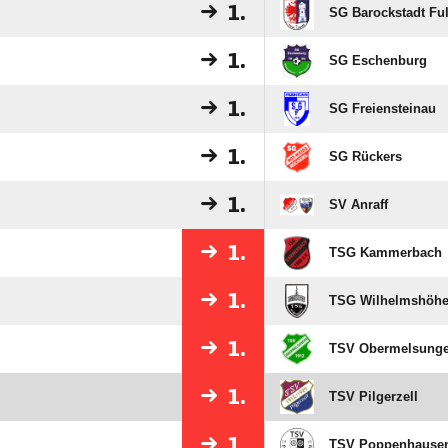
1.
SG Barockstadt Fu
1.
SG Eschenburg
1.
SG Freiensteinau
1.
SG Rückers
1.
SV Anraff
1.
TSG Kammerbach
1.
TSG Wilhelmshöh
1.
TSV Obermelsung
1.
TSV Pilgerzell
1.
TSV Poppenhause