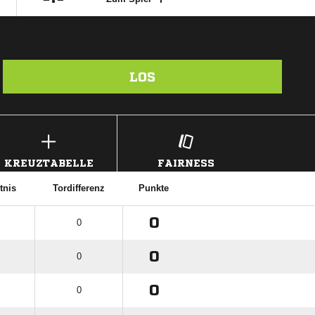
LOS
KREUZTABELLE
FAIRNESS
tnis
Tordifferenz
Punkte
0
0
0
0
0
0