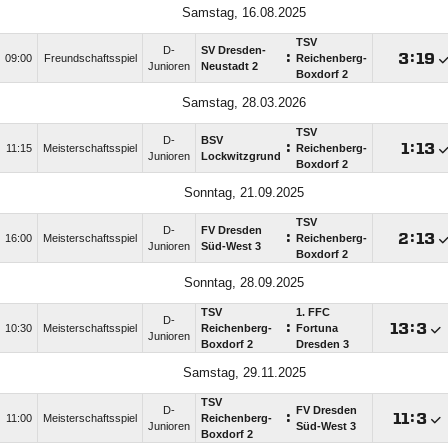
Samstag, 16.08.2025
TSV
D-
SV Dresden-
:

:

09:00
Freundschaftsspiel
Reichenberg-
Junioren
Neustadt 2
Boxdorf 2
Samstag, 28.03.2026
TSV
D-
BSV
:

:

11:15
Meisterschaftsspiel
Reichenberg-
Junioren
Lockwitzgrund
Boxdorf 2
Sonntag, 21.09.2025
TSV
D-
FV Dresden
:

:

16:00
Meisterschaftsspiel
Reichenberg-
Junioren
Süd-West 3
Boxdorf 2
Sonntag, 28.09.2025
TSV
1. FFC
D-
:

:

10:30
Meisterschaftsspiel
Reichenberg-
Fortuna
Junioren
Boxdorf 2
Dresden 3
Samstag, 29.11.2025
TSV
D-
FV Dresden
:

:

11:00
Meisterschaftsspiel
Reichenberg-
Junioren
Süd-West 3
Boxdorf 2