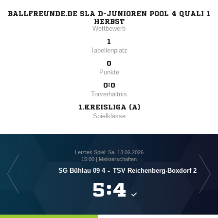
BALLFREUNDE.DE SLA D-JUNIOREN POOL 4 QUALI 1
HERBST
Wettbewerb
1
Tabellenplatz
0
Punkte
0:0
Torverhältnis
1.KREISLIGA (A)
Spielklasse
Letztes Spiel: Sa, 13.06.2026
15:00 | Meisterschaften
SG Bühlau 09 4
-
TSV Reichenberg-Boxdorf 2

:
