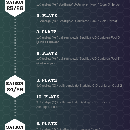
SAISON
1.Kreisliga (A) / Stadtliga A D-Junioren Pool 7 Quali 3 Herbst
25/26
4. PLATZ
1.Kreisliga (A) / Stadtliga A D-Junioren Pool 7 Gold Herbst
3. PLATZ
1.Kreisliga (A) / ballfreunde.de Stadtliga A D-Junioren Pool 5
Quali 1 Frühjahr
4. PLATZ
1.Kreisliga (A) / ballfreunde.de Stadtliga A D-Junioren Pool 5
Gold Frühjahr
9. PLATZ
SAISON
3.Kreisliga (C) / ballfreunde.de Stadtliga C D-Junioren Quali 2
24/25
10. PLATZ
3.Kreisliga (C) / ballfreunde.de Stadtliga C D-Junioren
Abstiegsrunde
6. PLATZ
SAISON
2.Kreisliga (B) / Stadtliga B D-Junioren Quali 1