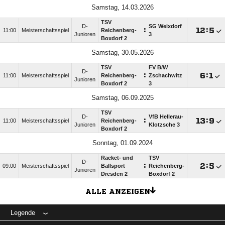
Samstag, 14.03.2026
TSV
D-
SG Weixdorf
:

:

11:00
Meisterschaftsspiel
Reichenberg-
Junioren
3
Boxdorf 2
Samstag, 30.05.2026
TSV
FV B/​W
D-
:

:

11:00
Meisterschaftsspiel
Reichenberg-
Zschachwitz
Junioren
Boxdorf 2
3
Samstag, 06.09.2025
TSV
D-
VfB Hellerau-
:

:

11:00
Meisterschaftsspiel
Reichenberg-
Junioren
Klotzsche 3
Boxdorf 2
Sonntag, 01.09.2024
Racket- und
TSV
D-
:

:

09:00
Meisterschaftsspiel
Ballsport
Reichenberg-
Junioren
Dresden 2
Boxdorf 2
ALLE ANZEIGEN
Legende