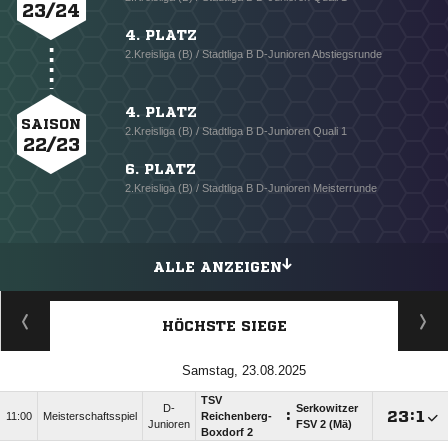
23/24
4. PLATZ
2.Kreisliga (B) / Stadtliga B D-Junioren Abstiegsrunde
4. PLATZ
SAISON
2.Kreisliga (B) / Stadtliga B D-Junioren Quali 1
22/23
6. PLATZ
2.Kreisliga (B) / Stadtliga B D-Junioren Meisterrunde
ALLE ANZEIGEN
HÖCHSTE SIEGE
Samstag, 23.08.2025
TSV
D-
Serkowitzer
:

:

11:00
Meisterschaftsspiel
Reichenberg-
Junioren
FSV 2 (Mä)
Boxdorf 2