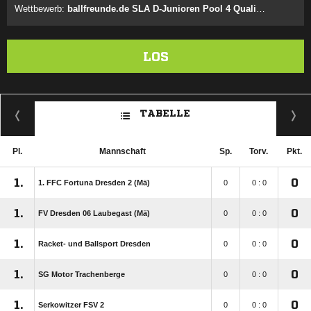
Wettbewerb:
ballfreunde.de SLA D-Junioren Pool 4 Quali 1 Herbst
LOS
TABELLE
Pl.
Mannschaft
Sp.
Torv.
Pkt.
1.
0
1. FFC Fortuna Dresden 2 (Mä)
0
0 : 0
1.
0
FV Dresden 06 Laubegast (Mä)
0
0 : 0
1.
0
Racket- und Ballsport Dresden
0
0 : 0
1.
0
SG Motor Trachenberge
0
0 : 0
1.
0
Serkowitzer FSV 2
0
0 : 0