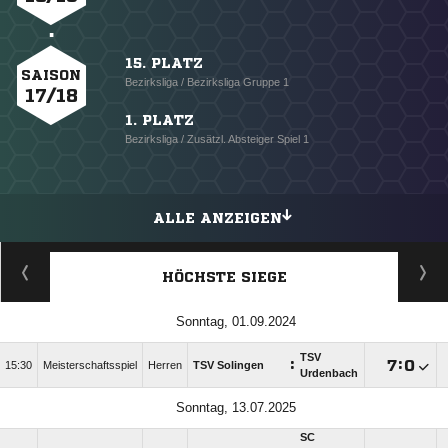
15. PLATZ
SAISON
Bezirksliga / Bezirksliga Gruppe 1
17/18
1. PLATZ
Bezirksliga / Zusätzl. Absteiger Spiel 1
ALLE ANZEIGEN
HÖCHSTE SIEGE
Sonntag, 01.09.2024
TSV
:

:

15:30
Meisterschaftsspiel
Herren
TSV Solingen
Urdenbach
Sonntag, 13.07.2025
SC