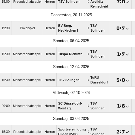
:

:

15:00
Freundschaftsspiel
Herren
TSV Solingen
Ayyildiz
Remscheid
Donnerstag, 20.11.2025
BV Berg.
TSV
:

:

19:30
Pokalspiel
Herren
Neukirchen I
Solingen
Sonntag, 06.04.2025
TSV
:

:

15:30
Meisterschaftsspiel
Herren
Tuspo Richrath
Solingen
Sonntag, 12.04.2026
TuRU
:

:

15:30
Meisterschaftsspiel
Herren
TSV Solingen
Düsseldorf
Mittwoch, 02.10.2024
SC Düsseldorf-
TSV
:

:

20:00
Meisterschaftsspiel
Herren
West zg.
Solingen
Sonntag, 03.08.2025
Sportvereinigung
TSV
:

:

15:30
Freundschaftsspiel
Herren
Hilden 05/​06
Solingen