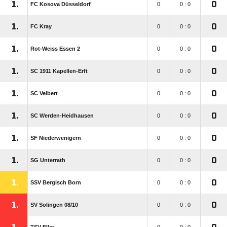
1.
0
FC Kosova Düsseldorf
0
0 : 0
1.
0
FC Kray
0
0 : 0
1.
0
Rot-Weiss Essen 2
0
0 : 0
1.
0
SC 1911 Kapellen-Erft
0
0 : 0
1.
0
SC Velbert
0
0 : 0
1.
0
SC Werden-Heidhausen
0
0 : 0
1.
0
SF Niederwenigern
0
0 : 0
1.
0
SG Unterrath
0
0 : 0
1.
0
SSV Bergisch Born
0
0 : 0
1.
0
SV Solingen 08/​10
0
0 : 0