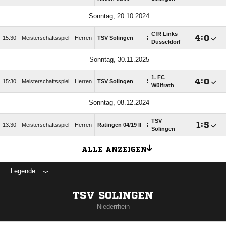
Sonntag, 20.10.2024
CfR Links
:

:

15:30
Meisterschaftsspiel
Herren
TSV Solingen
Düsseldorf
Sonntag, 30.11.2025
1. FC
:

:

15:30
Meisterschaftsspiel
Herren
TSV Solingen
Wülfrath
Sonntag, 08.12.2024
TSV
:

:

13:30
Meisterschaftsspiel
Herren
Ratingen 04/​19 II
Solingen
ALLE ANZEIGEN
Legende
TSV SOLINGEN
Niederrhein