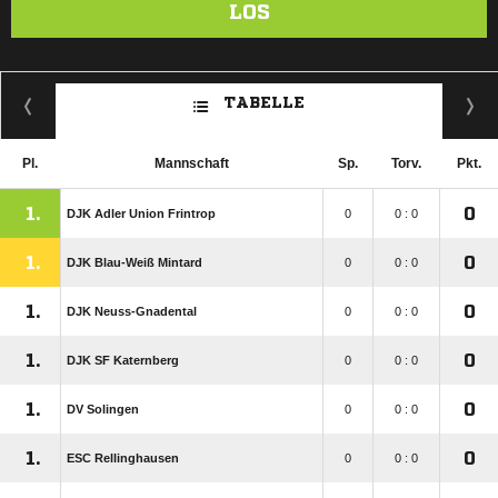
LOS
TABELLE
Pl.
Mannschaft
Sp.
Torv.
Pkt.
1.
0
DJK Adler Union Frintrop
0
0 : 0
1.
0
DJK Blau-Weiß Mintard
0
0 : 0
1.
0
DJK Neuss-Gnadental
0
0 : 0
1.
0
DJK SF Katernberg
0
0 : 0
1.
0
DV Solingen
0
0 : 0
1.
0
ESC Rellinghausen
0
0 : 0