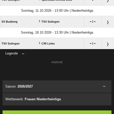
Sonntag, 11.10.2026 - 13:00 Uhr | Niederrheinliga
:

:

SV Budberg
TSV Solingen
Sonntag, 18.10.2026 - 13:30 Uhr | Niederrheinliga
:

:

TSV Solingen
CfR Links
Legende
ANZEIGE
Saison:
2026/2027
Wettbewerb:
Frauen Niederrheinliga