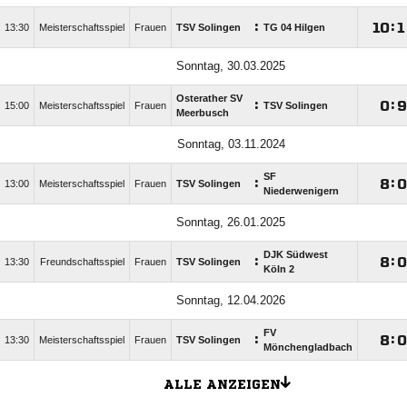
:

:

13:30
Meisterschaftsspiel
Frauen
TSV Solingen
TG 04 Hilgen
Sonntag, 30.03.2025
Osterather SV
:

:

15:00
Meisterschaftsspiel
Frauen
TSV Solingen
Meerbusch
Sonntag, 03.11.2024
SF
:

:

13:00
Meisterschaftsspiel
Frauen
TSV Solingen
Niederwenigern
Sonntag, 26.01.2025
DJK Südwest
:

:

13:30
Freundschaftsspiel
Frauen
TSV Solingen
Köln 2
Sonntag, 12.04.2026
FV
:

:

13:30
Meisterschaftsspiel
Frauen
TSV Solingen
Mönchengladbach
ALLE ANZEIGEN