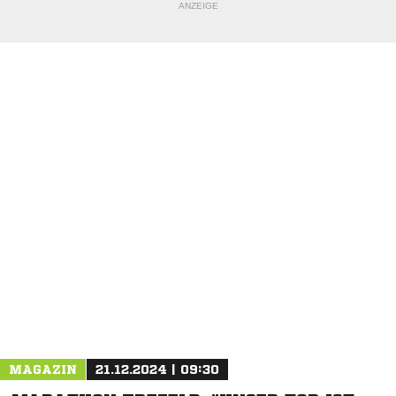
ANZEIGE
NACHRICHT SENDEN
* Pflichtfelder
MAGAZIN
21.12.2024 | 09:30