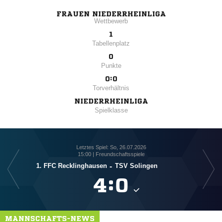
FRAUEN NIEDERRHEINLIGA
Wettbewerb
1
Tabellenplatz
0
Punkte
0:0
Torverhältnis
NIEDERRHEINLIGA
Spielklasse
Letztes Spiel: So, 26.07.2026
15:00 | Freundschaftsspiele
1. FFC Recklinghausen
-
TSV Solingen

:

MANNSCHAFTS-NEWS