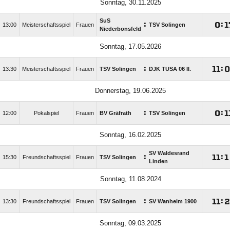
Sonntag, 30.11.2025
SuS
:

:

13:00
Meisterschaftsspiel
Frauen
TSV Solingen
Niederbonsfeld
Sonntag, 17.05.2026
:

:

13:30
Meisterschaftsspiel
Frauen
TSV Solingen
DJK TUSA 06 II.
Donnerstag, 19.06.2025
:

:

12:00
Pokalspiel
Frauen
BV Gräfrath
TSV Solingen
Sonntag, 16.02.2025
SV Waldesrand
:

:

15:30
Freundschaftsspiel
Frauen
TSV Solingen
Linden
Sonntag, 11.08.2024
:

:

13:30
Freundschaftsspiel
Frauen
TSV Solingen
SV Wanheim 1900
Sonntag, 09.03.2025