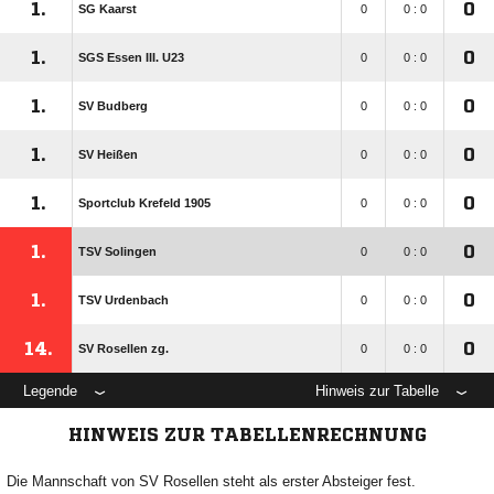
1.
0
SG Kaarst
0
0 : 0
1.
0
SGS Essen III. U23
0
0 : 0
1.
0
SV Budberg
0
0 : 0
1.
0
SV Heißen
0
0 : 0
1.
0
Sportclub Krefeld 1905
0
0 : 0
1.
0
TSV Solingen
0
0 : 0
1.
0
TSV Urdenbach
0
0 : 0
14.
0
SV Rosellen zg.
0
0 : 0
Legende
Hinweis zur Tabelle
HINWEIS ZUR TABELLENRECHNUNG
Die Mannschaft von SV Rosellen steht als erster Absteiger fest.