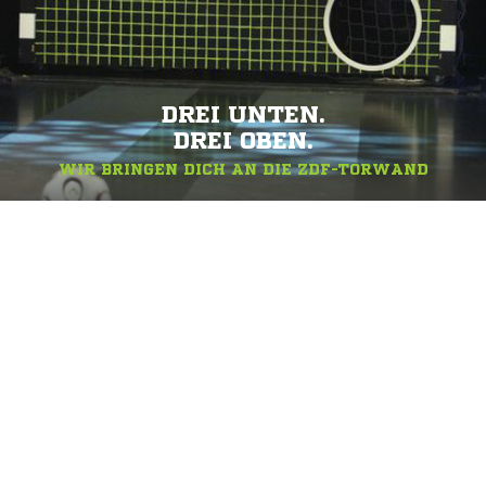
DREI UNTEN.
DREI OBEN.
WIR BRINGEN DICH AN DIE ZDF-TORWAND