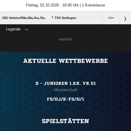
Freitag, 02.10.2026 - 18:00 Uhr | 1.Kreisklasse
:

:

JSG Helstorf/​Ma./​Ma./​Au./​Su.
TSV Stelingen
Legende
ANZEIGE
AKTUELLE WETTBEWERBE
D - JUNIOREN 1.KK. VR 01
Meisterschaft
FS/DJ/K-FS/H/1
SPIELSTÄTTEN