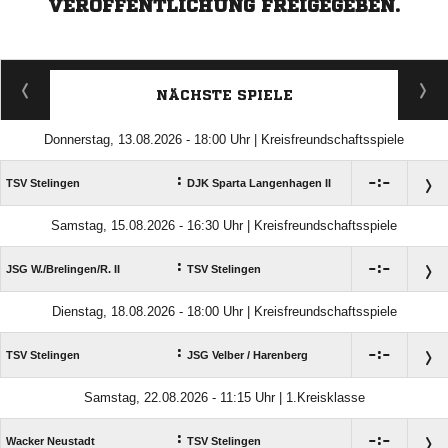
VERÖFFENTLICHUNG FREIGEGEBEN.
NÄCHSTE SPIELE
Donnerstag, 13.08.2026 - 18:00 Uhr | Kreisfreundschaftsspiele
:

:

TSV Stelingen
DJK Sparta Langenhagen II
Samstag, 15.08.2026 - 16:30 Uhr | Kreisfreundschaftsspiele
:

:

JSG W./​Brelingen/​R. II
TSV Stelingen
Dienstag, 18.08.2026 - 18:00 Uhr | Kreisfreundschaftsspiele
:

:

TSV Stelingen
JSG Velber /​ Harenberg
Samstag, 22.08.2026 - 11:15 Uhr | 1.Kreisklasse
:

:

Wacker Neustadt
TSV Stelingen