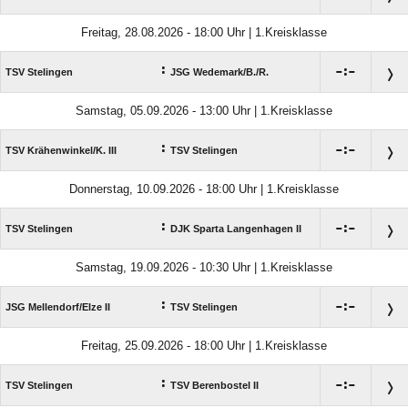
Freitag, 28.08.2026 - 18:00 Uhr | 1.Kreisklasse
:

:

TSV Stelingen
JSG Wedemark/​B./​R.
Samstag, 05.09.2026 - 13:00 Uhr | 1.Kreisklasse
:

:

TSV Krähenwinkel/​K. III
TSV Stelingen
Donnerstag, 10.09.2026 - 18:00 Uhr | 1.Kreisklasse
:

:

TSV Stelingen
DJK Sparta Langenhagen II
Samstag, 19.09.2026 - 10:30 Uhr | 1.Kreisklasse
:

:

JSG Mellendorf/​Elze II
TSV Stelingen
Freitag, 25.09.2026 - 18:00 Uhr | 1.Kreisklasse
:

:

TSV Stelingen
TSV Berenbostel II