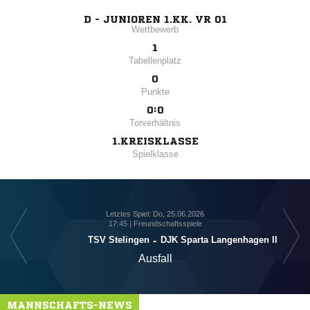
D - JUNIOREN 1.KK. VR 01
Wettbewerb
1
Tabellenplatz
0
Punkte
0:0
Torverhältnis
1.KREISKLASSE
Spielklasse
Letztes Spiel: Do, 25.06.2026
17:45 | Freundschaftsspiele
TSV Stelingen
-
DJK Sparta Langenhagen II
Ausfall
MANNSCHAFTS-NEWS