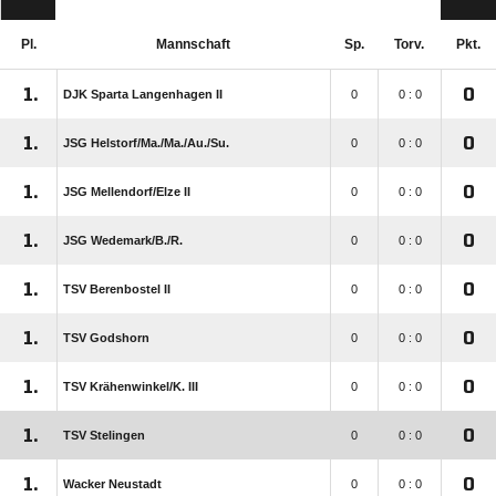
Pl.
Mannschaft
Sp.
Torv.
Pkt.
1.
0
DJK Sparta Langenhagen II
0
0 : 0
1.
0
JSG Helstorf/​Ma./​Ma./​Au./​Su.
0
0 : 0
1.
0
JSG Mellendorf/​Elze II
0
0 : 0
1.
0
JSG Wedemark/​B./​R.
0
0 : 0
1.
0
TSV Berenbostel II
0
0 : 0
1.
0
TSV Godshorn
0
0 : 0
1.
0
TSV Krähenwinkel/​K. III
0
0 : 0
1.
0
TSV Stelingen
0
0 : 0
1.
0
Wacker Neustadt
0
0 : 0