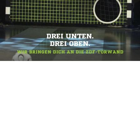
DREI UNTEN.
DREI OBEN.
WIR BRINGEN DICH AN DIE ZDF-TORWAND