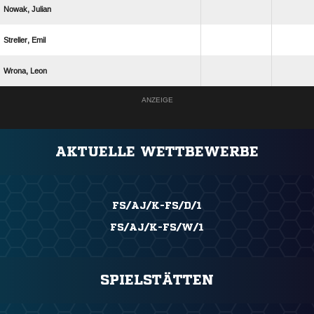
 
 
 
ANZEIGE
AKTUELLE WETTBEWERBE
FS/AJ/K-FS/D/1
FS/AJ/K-FS/W/1
SPIELSTÄTTEN