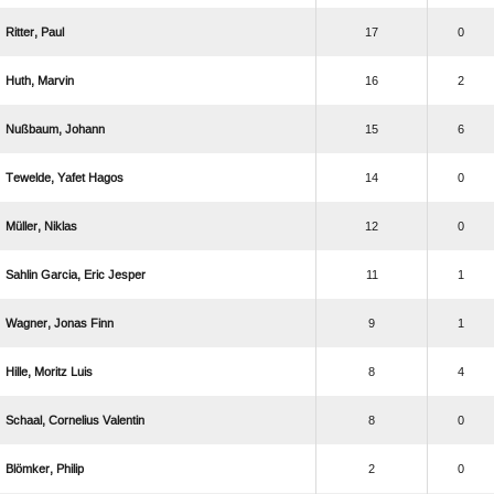
 
17
0
 
16
2
 
15
6
  
14
0
 
12
0
   
11
1
  
9
1
  
8
4
  
8
0
 
2
0