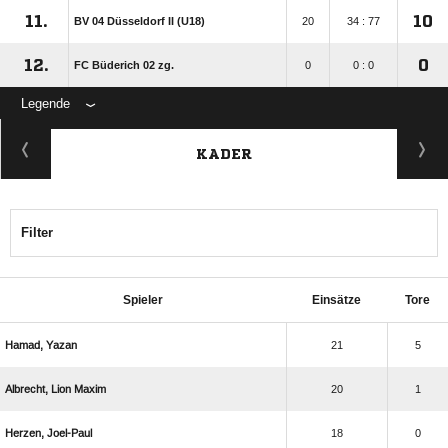
11.
10
BV 04 Düsseldorf II (U18)
20
34 : 77
12.
0
FC Büderich 02 zg.
0
0 : 0
Legende
KADER
Filter
Spieler
Einsätze
Tore
 
21
5
  
20
1
 
18
0