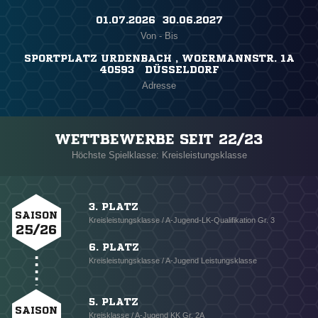
01.07.2026 ​ 30.06.2027
Von - Bis
SPORTPLATZ URDENBACH , WOERMANNSTR. 1A
40593 DÜSSELDORF
Adresse
WETTBEWERBE SEIT 22/23
Höchste Spielklasse: Kreisleistungsklasse
3. PLATZ
SAISON
Kreisleistungsklasse / A-Jugend-LK-Qualifikation Gr. 3
25/26
6. PLATZ
Kreisleistungsklasse / A-Jugend Leistungsklasse
5. PLATZ
SAISON
Kreisklasse / A-Jugend KK Gr. 2A