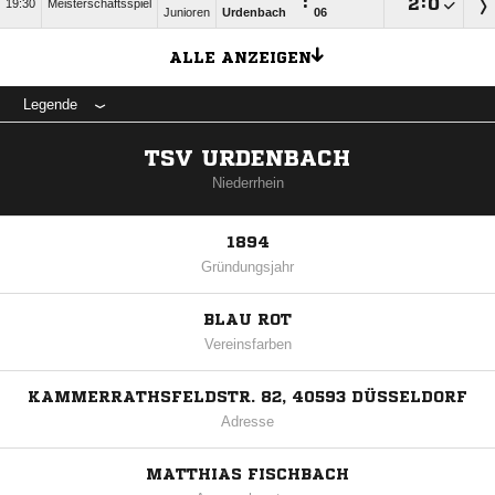
:

:

19:30
Meisterschaftsspiel
Junioren
Urdenbach
06
ALLE ANZEIGEN
Legende
TSV URDENBACH
Niederrhein
1894
Gründungsjahr
BLAU ROT
Vereinsfarben
KAMMERRATHSFELDSTR. 82, 40593 DÜSSELDORF
Adresse
MATTHIAS FISCHBACH