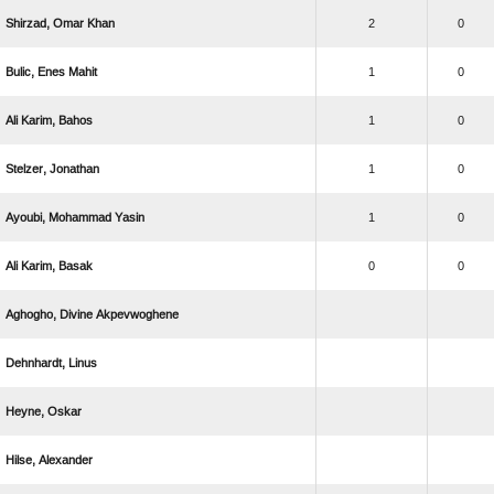
  
2
0
  
1
0
  
1
0
 
1
0
  
1
0
  
0
0
  
 
 
 