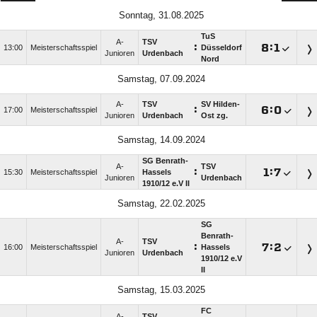
Sonntag, 31.08.2025
TuS
A-
TSV
:

:

13:00
Meisterschaftsspiel
Düsseldorf
Junioren
Urdenbach
Nord
Samstag, 07.09.2024
A-
TSV
SV Hilden-
:

:

17:00
Meisterschaftsspiel
Junioren
Urdenbach
Ost zg.
Samstag, 14.09.2024
SG Benrath-
A-
TSV
:

:

15:30
Meisterschaftsspiel
Hassels
Junioren
Urdenbach
1910/​12 e.V II
Samstag, 22.02.2025
SG
Benrath-
A-
TSV
:

:

16:00
Meisterschaftsspiel
Hassels
Junioren
Urdenbach
1910/​12 e.V
II
Samstag, 15.03.2025
FC
A-
TSV