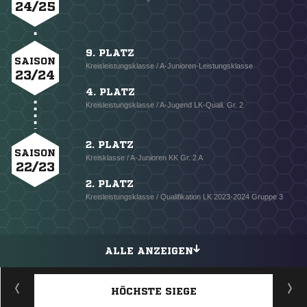
24/25
9. PLATZ
SAISON
Kreisleistungsklasse / A-Junioren-Leistungsklasse
23/24
4. PLATZ
Kreisleistungsklasse / A-Jugend LK-Quali. Gr. 2
2. PLATZ
SAISON
Kreisklasse / A-Junioren KK Gr. 2 A
22/23
2. PLATZ
Kreisleistungsklasse / Qualifikation LK 2023-2024 Gruppe 3
ALLE ANZEIGEN
HÖCHSTE SIEGE