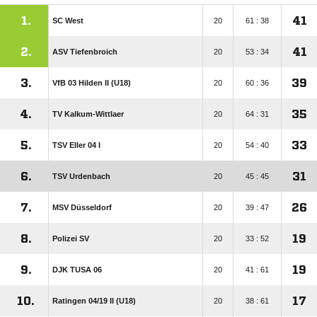
1.
41
SC West
20
61 : 38
2.
41
ASV Tiefenbroich
20
53 : 34
3.
39
VfB 03 Hilden II (U18)
20
60 : 36
4.
35
TV Kalkum-Wittlaer
20
64 : 31
5.
33
TSV Eller 04 I
20
54 : 40
6.
31
TSV Urdenbach
20
45 : 45
7.
26
MSV Düsseldorf
20
39 : 47
8.
19
Polizei SV
20
33 : 52
9.
19
DJK TUSA 06
20
41 : 61
10.
17
Ratingen 04/​19 II (U18)
20
38 : 61