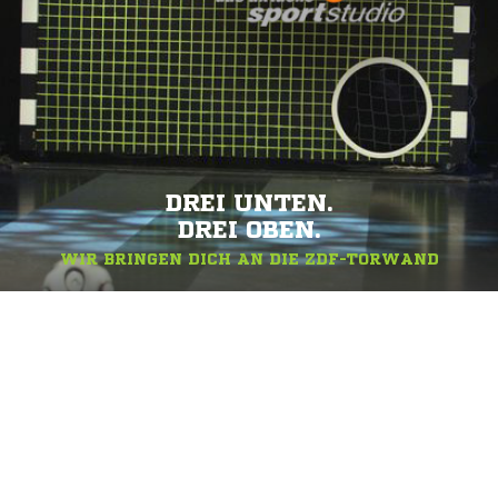
DREI UNTEN.
DREI OBEN.
WIR BRINGEN DICH AN DIE ZDF-TORWAND