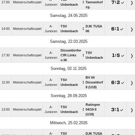
:

:

17:00
Meisterschaftsspiel
Tannenhof
Junioren
Urdenbach
zg.
Samstag, 24.05.2025
A-
TSV
DJK TUSA
:

:

14:00
Meisterschaftsspiel
Junioren
Urdenbach
06
Samstag, 22.03.2025
Düsseldorfer
A-
TSV
:

:

17:30
Meisterschaftsspiel
CfR Links
Junioren
Urdenbach
o.W.
Sonntag, 02.11.2025
BV 04
A-
TSV
:

:

11:00
Meisterschaftsspiel
Düsseldorf
Junioren
Urdenbach
II (U18)
Sonntag, 28.09.2025
Ratingen
A-
TSV
:

:

13:00
Meisterschaftsspiel
04/​19 II
Junioren
Urdenbach
(U18)
Mittwoch, 25.02.2026
A-
TSV
DJK TUSA