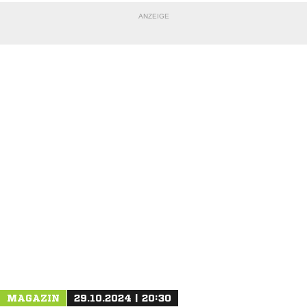
ANZEIGE
NACHRICHT SENDEN
* Pflichtfelder
MAGAZIN
29.10.2024 | 20:30