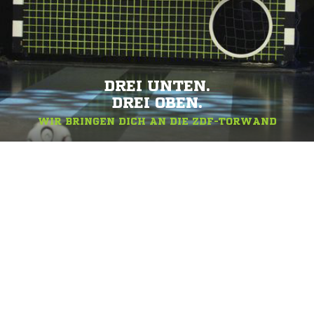
DREI UNTEN.
DREI OBEN.
WIR BRINGEN DICH AN DIE ZDF-TORWAND