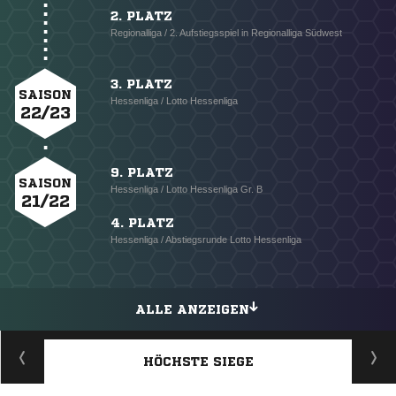
2. PLATZ
Regionalliga / 2. Aufstiegsspiel in Regionalliga Südwest
3. PLATZ
SAISON
Hessenliga / Lotto Hessenliga
22/23
9. PLATZ
SAISON
Hessenliga / Lotto Hessenliga Gr. B
21/22
4. PLATZ
Hessenliga / Abstiegsrunde Lotto Hessenliga
ALLE ANZEIGEN
HÖCHSTE SIEGE