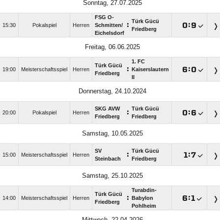
Sonntag, 27.07.2025
FSG O-
Türk Gücü
:

:

15:30
Pokalspiel
Herren
Schmitten/​
Friedberg
Eichelsdorf
Freitag, 06.06.2025
1. FC
Türk Gücü
:

:

19:00
Meisterschaftsspiel
Herren
Kaiserslautern
Friedberg
II
Donnerstag, 24.10.2024
SKG AVW
Türk Gücü
:

:

20:00
Pokalspiel
Herren
Friedberg
Friedberg
Samstag, 10.05.2025
SV
Türk Gücü
:

:

15:00
Meisterschaftsspiel
Herren
Steinbach
Friedberg
Samstag, 25.10.2025
Turabdin-
Türk Gücü
:

:

14:00
Meisterschaftsspiel
Herren
Babylon
Friedberg
Pohlheim
Mittwoch, 22.04.2026