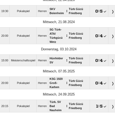
SKV
Türk Gücü
:

:

19:30
Pokalspiel
Herren
Beienheim
Friedberg
Mittwoch, 21.08.2024
SG Türk-
ATA/​
Türk Gücü
:

:

20:00
Pokalspiel
Herren
Türkgücü
Friedberg
Wetz
Donnerstag, 03.10.2024
Hünfelder
Türk Gücü
:

:

15:00
Meisterschaftsspiel
Herren
SV
Friedberg
Mittwoch, 07.05.2025
KSG 1920
Türk Gücü
:

:

20:00
Pokalspiel
Herren
Groß-
Friedberg
Karben
Mittwoch, 24.09.2025
Türk. SV
Türk Gücü
:

:

20:15
Pokalspiel
Herren
Bad
Friedberg
Nauheim