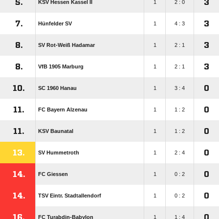
5.
3
KSV Hessen Kassel II
1
2 : 0
7.
3
Hünfelder SV
1
4 : 3
8.
3
SV Rot-Weiß Hadamar
1
2 : 1
8.
3
VfB 1905 Marburg
1
2 : 1
10.
0
SC 1960 Hanau
1
3 : 4
11.
0
FC Bayern Alzenau
1
1 : 2
11.
0
KSV Baunatal
1
1 : 2
13.
0
SV Hummetroth
1
2 : 4
14.
0
FC Giessen
1
0 : 2
14.
0
TSV Eintr. Stadtallendorf
1
0 : 2
16.
0
FC Turabdin-Babylon
1
1 : 4