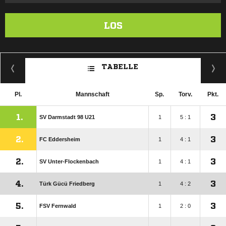
LOS
TABELLE
Pl.
Mannschaft
Sp.
Torv.
Pkt.
1.
3
SV Darmstadt 98 U21
1
5 : 1
2.
3
FC Eddersheim
1
4 : 1
2.
3
SV Unter-Flockenbach
1
4 : 1
4.
3
Türk Gücü Friedberg
1
4 : 2
5.
3
FSV Fernwald
1
2 : 0