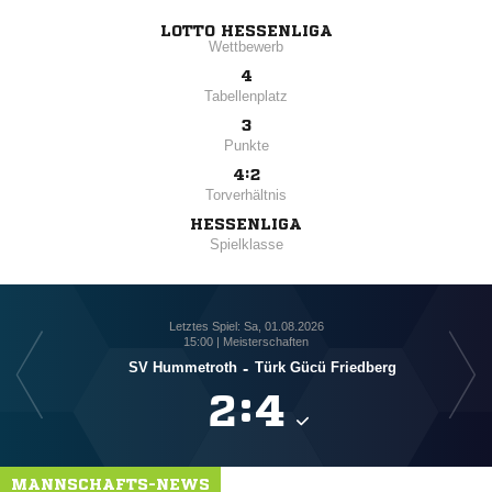
LOTTO HESSENLIGA
Wettbewerb
4
Tabellenplatz
3
Punkte
4:2
Torverhältnis
HESSENLIGA
Spielklasse
Letztes Spiel: Sa, 01.08.2026
15:00 | Meisterschaften
SV Hummetroth
-
Türk Gücü Friedberg

:

MANNSCHAFTS-NEWS