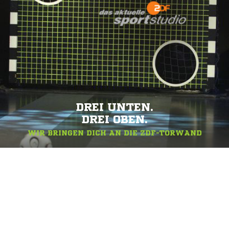
DREI UNTEN.
DREI OBEN.
WIR BRINGEN DICH AN DIE ZDF-TORWAND