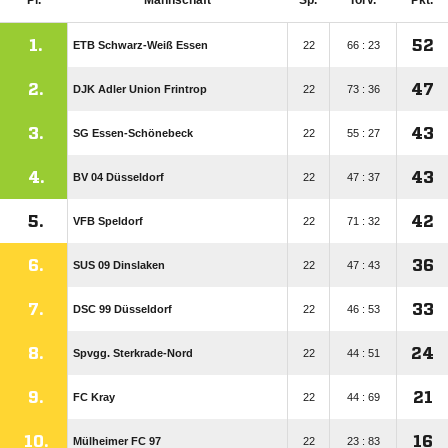
Pl.
Mannschaft
Sp.
Torv.
Pkt.
1.
52
ETB Schwarz-Weiß Essen
22
66 : 23
2.
47
DJK Adler Union Frintrop
22
73 : 36
3.
43
SG Essen-Schönebeck
22
55 : 27
4.
43
BV 04 Düsseldorf
22
47 : 37
5.
42
VFB Speldorf
22
71 : 32
6.
36
SUS 09 Dinslaken
22
47 : 43
7.
33
DSC 99 Düsseldorf
22
46 : 53
8.
24
Spvgg. Sterkrade-Nord
22
44 : 51
9.
21
FC Kray
22
44 : 69
10.
16
Mülheimer FC 97
22
23 : 83