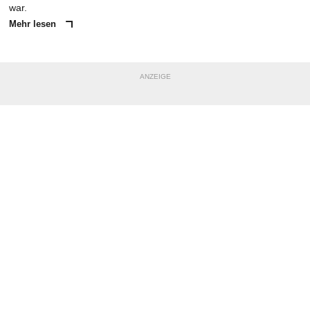
war.
Mehr lesen
ANZEIGE
NACHRICHT SENDEN
* Pflichtfelder