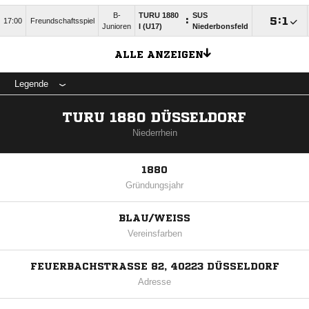
B-
TURU 1880
SUS
:

:

17:00
Freundschaftsspiel
Junioren
I (U17)
Niederbonsfeld
ALLE ANZEIGEN
Legende
TURU 1880 DÜSSELDORF
Niederrhein
1880
Gründungsjahr
BLAU/WEISS
Vereinsfarben
FEUERBACHSTRASSE 82, 40223 DÜSSELDORF
Adresse