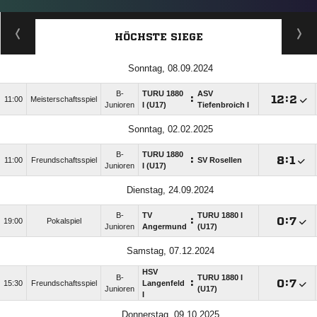
HÖCHSTE SIEGE
Sonntag, 08.09.2024
B-
TURU 1880
ASV
:

:

11:00
Meisterschaftsspiel
Junioren
I (U17)
Tiefenbroich I
Sonntag, 02.02.2025
B-
TURU 1880
:

:

11:00
Freundschaftsspiel
SV Rosellen
Junioren
I (U17)
Dienstag, 24.09.2024
B-
TV
TURU 1880 I
:

:

19:00
Pokalspiel
Junioren
Angermund
(U17)
Samstag, 07.12.2024
HSV
B-
TURU 1880 I
:

:

15:30
Freundschaftsspiel
Langenfeld
Junioren
(U17)
I
Donnerstag, 09.10.2025