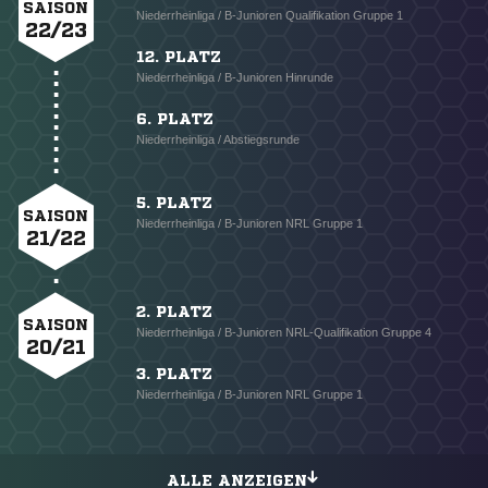
SAISON
Niederrheinliga / B-Junioren Qualifikation Gruppe 1
22/23
12. PLATZ
Niederrheinliga / B-Junioren Hinrunde
6. PLATZ
Niederrheinliga / Abstiegsrunde
5. PLATZ
SAISON
Niederrheinliga / B-Junioren NRL Gruppe 1
21/22
2. PLATZ
SAISON
Niederrheinliga / B-Junioren NRL-Qualifikation Gruppe 4
20/21
3. PLATZ
Niederrheinliga / B-Junioren NRL Gruppe 1
ALLE ANZEIGEN