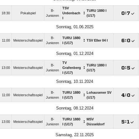
TSV
B-
TURU 1880 I
:

:

18:30
Pokalspiel
Urdenbach
Junioren
(U17)
I
Sonntag, 01.06.2025
B-
TURU 1880
:

:

11:00
Meisterschaftsspiel
TSV Eller 04 I
Junioren
I (U17)
Sonntag, 01.12.2024
TV
B-
TURU 1880 I
:

:

13:00
Meisterschaftsspiel
Grafenberg
Junioren
(U17)
I (U17)
Sonntag, 10.11.2024
B-
TURU 1880
Lohausener SV
:

:

11:00
Meisterschaftsspiel
Junioren
I (U17)
(U17)
Sonntag, 08.12.2024
B-
TURU 1880
MSV
:

:

13:00
Meisterschaftsspiel
Junioren
I (U17)
Düsseldorf
Samstag, 22.11.2025