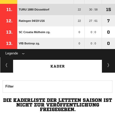
11.
15
TURU 1880 Düsseldorf
22
30 : 58
12.
7
Ratingen 04/​19 U16
22
27 : 61
13.
0
SC Croatia Mülheim zg.
0
0 : 0
13.
0
VfB Bottrop zg.
0
0 : 0
Legende
KADER
Filter
DIE KADERLISTE DER LETZTEN SAISON IST
NICHT ZUR VERÖFFENTLICHUNG
FREIGEGEBEN.