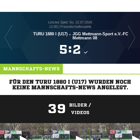
Letztes Spiel: So, 12.07.2026
12:00 | Freundschaftsspiele
TURU 1880 I (U17)
-
JGG Mettmann-Sport e.V.-FC
Mettmann 08

:

MANNSCHAFTS-NEWS
FÜR DEN TURU 1880 I (U17) WURDEN NOCH
KEINE MANNSCHAFTS-NEWS ANGELEGT.
39
BILDER /
VIDEOS