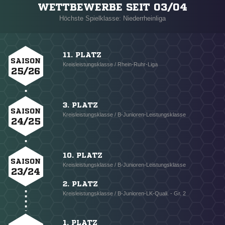
WETTBEWERBE SEIT 03/04
Höchste Spielklasse: Niederrheinliga
11. PLATZ
SAISON
Kreisleistungsklasse / Rhein-Ruhr-Liga
25/26
3. PLATZ
SAISON
Kreisleistungsklasse / B-Junioren-Leistungsklasse
24/25
10. PLATZ
SAISON
Kreisleistungsklasse / B-Junioren-Leistungsklasse
23/24
2. PLATZ
Kreisleistungsklasse / B-Junioren-LK-Quali. - Gr. 2
1. PLATZ