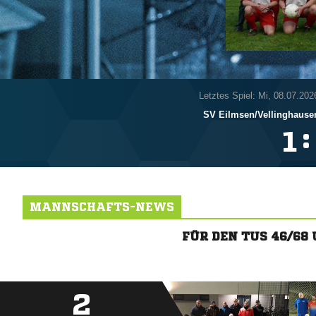
Letztes Spiel: Mi, 08.07.202
SV Eilmsen/​Vellinghause
:

MANNSCHAFTS-NEWS
FÜR DEN TUS 46/68
2