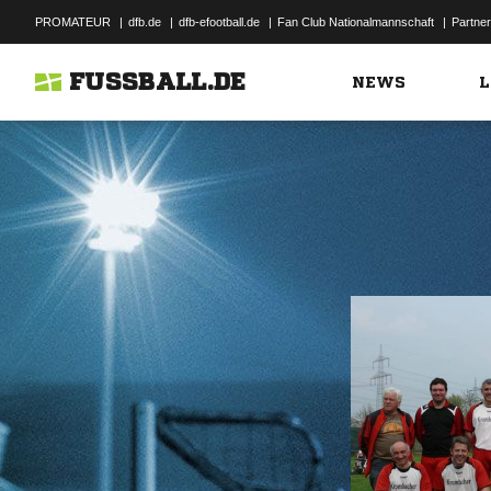
PROMATEUR
|
dfb.de
|
dfb-efootball.de
|
Fan Club Nationalmannschaft
|
Partner
FUSSBALL.DE
NEWS
L