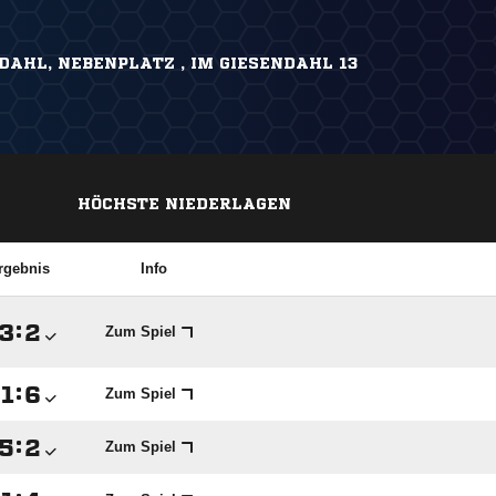
DAHL, NEBENPLATZ , IM GIESENDAHL 13
HÖCHSTE NIEDERLAGEN
rgebnis
Info

:

Zum Spiel

:

Zum Spiel

:

Zum Spiel