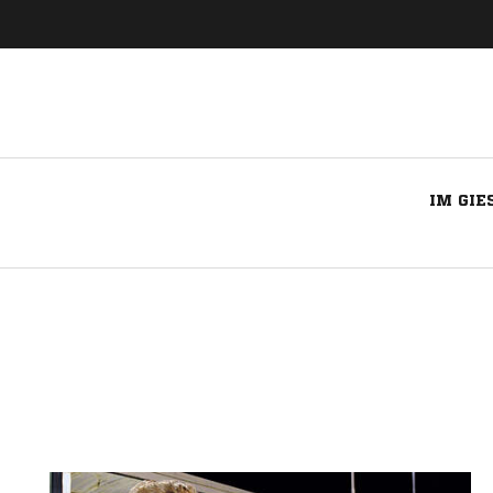
IM GIE
Nachricht an TuS Uentrop