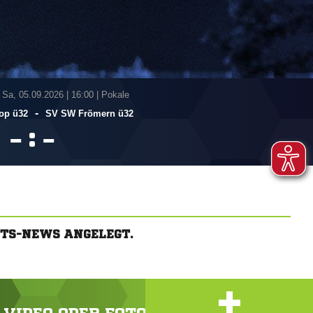
 Sa, 05.09.2026
|
16:00 | Pokale
-
rop ü32
SV SW Frömern ü32
:


FTS-NEWS ANGELEGT.
+