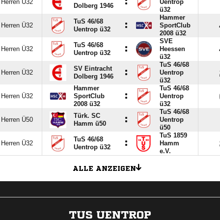
:
Herren Ü32
Uentrop
Dolberg 1946
ü32
Hammer
TuS 46/​68
:
Herren Ü32
SportClub
Uentrop ü32
2008 ü32
SVE
TuS 46/​68
:
Herren Ü32
Heessen
Uentrop ü32
ü32
TuS 46/​68
SV Eintracht
:
Herren Ü32
Uentrop
Dolberg 1946
ü32
Hammer
TuS 46/​68
:
Herren Ü32
SportClub
Uentrop
2008 ü32
ü32
TuS 46/​68
Türk. SC
:
Herren Ü50
Uentrop
Hamm ü50
ü50
TuS 1859
TuS 46/​68
:
Herren Ü32
Hamm
Uentrop ü32
e.V.
ALLE ANZEIGEN
TUS UENTROP