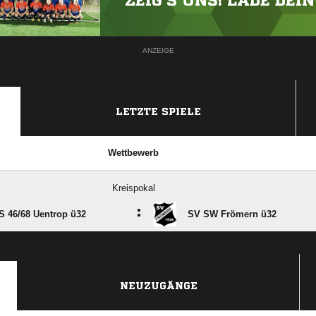
ZEIG'S UNS! LADE DEI
ANZEIGE
LETZTE SPIELE
Wettbewerb
Kreispokal
:
S 46/​68 Uentrop ü32
SV SW Frömern ü32
ANZEIGE
NEUZUGÄNGE