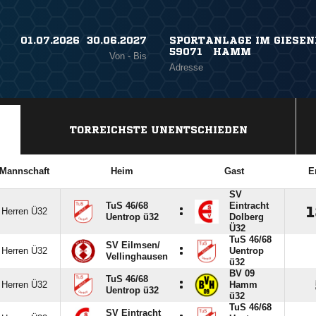
01.07.2026 ​ 30.06.2027
SPORTANLAGE IM GIESEN
59071 HAMM
Von - Bis
Adresse
TORREICHSTE UNENTSCHIEDEN
Mannschaft
Heim
Gast
E
SV
TuS 46/​68
Eintracht
:

Herren Ü32
Uentrop ü32
Dolberg
Ü32
TuS 46/​68
SV Eilmsen/​
:
Herren Ü32
Uentrop
Vellinghausen
ü32
BV 09
TuS 46/​68
:
Herren Ü32
Hamm
Uentrop ü32
ü32
TuS 46/​68
SV Eintracht