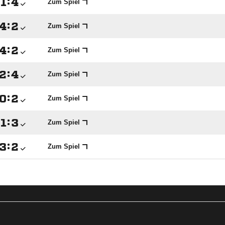

:

Zum Spiel

:

Zum Spiel

:

Zum Spiel

:

Zum Spiel

:

Zum Spiel

:

Zum Spiel

:

Zum Spiel