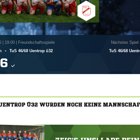
6
|
19:00 | Freundschaftsspiele
Nächstes Spiel:
-
n
TuS 46/​68 Uentrop ü32
TuS 46/​68 Uent

 UENTROP Ü32 WURDEN NOCH KEINE MANNSCHA