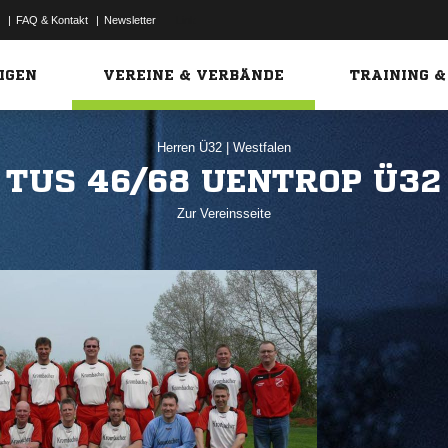
|
FAQ & Kontakt
|
Newsletter
Link
IGEN
VEREINE & VERBÄNDE
TRAINING &
Herren Ü32
|
Westfalen
TUS 46/68 UENTROP Ü32
Zur Vereinsseite