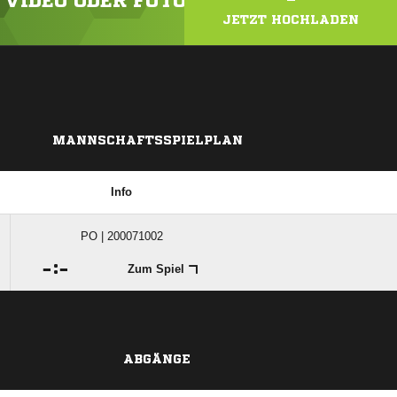
N VIDEO ODER FOTO HOCH!
JETZT HOCHLADEN
MANNSCHAFTSSPIELPLAN
Info
PO | 200071002

:

Zum Spiel
ABGÄNGE