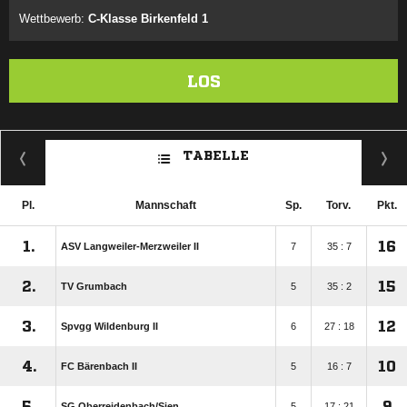
Wettbewerb:
C-Klasse Birkenfeld 1
LOS
TABELLE
Pl.
Mannschaft
Sp.
Torv.
Pkt.
1.
16
ASV Langweiler-Merzweiler II
7
35 : 7
2.
15
TV Grumbach
5
35 : 2
3.
12
Spvgg Wildenburg II
6
27 : 18
4.
10
FC Bärenbach II
5
16 : 7
5.
9
SG Oberreidenbach/​Sien
5
17 : 21