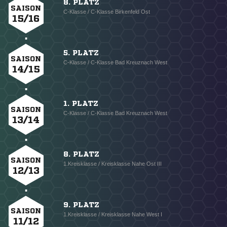
8. PLATZ
SAISON
C-Klasse / C-Klasse Birkenfeld Ost
15/16
5. PLATZ
SAISON
C-Klasse / C-Klasse Bad Kreuznach West
14/15
1. PLATZ
SAISON
C-Klasse / C-Klasse Bad Kreuznach West
13/14
8. PLATZ
SAISON
1.Kreisklasse / Kreisklasse Nahe Ost III
12/13
9. PLATZ
SAISON
1.Kreisklasse / Kreisklasse Nahe West I
11/12