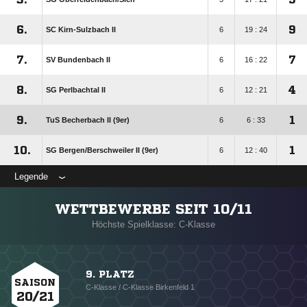
6.
9
SC Kirn-Sulzbach II
6
19 : 24
7.
7
SV Bundenbach II
6
16 : 22
8.
4
SG Perlbachtal II
6
12 : 21
9.
1
TuS Becherbach II (9er)
6
6 : 33
10.
1
SG Bergen/​Berschweiler II (9er)
6
12 : 40
Legende
WETTBEWERBE SEIT 10/11
Höchste Spielklasse: C-Klasse
9. PLATZ
SAISON
C-Klasse / C-Klasse Birkenfeld 1
20/21