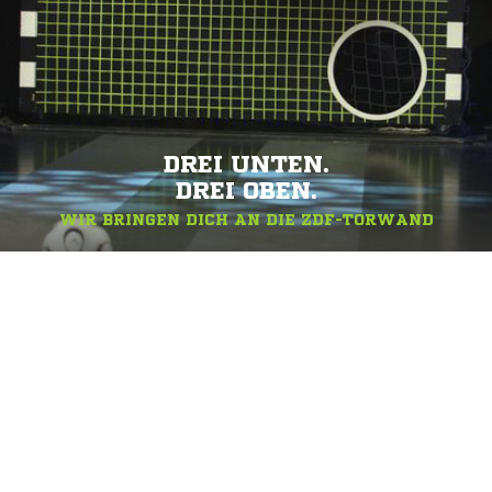
DREI UNTEN.
DREI OBEN.
WIR BRINGEN DICH AN DIE ZDF-TORWAND