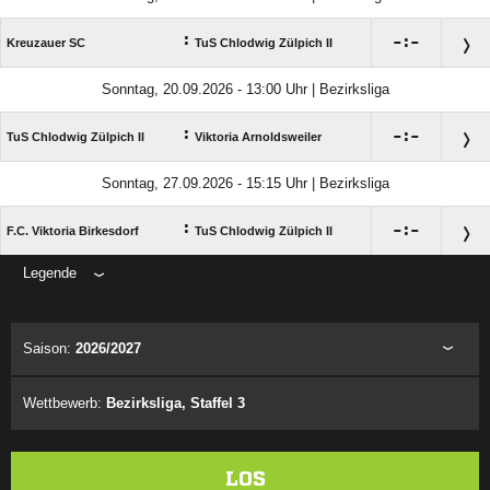
:

:

Kreuzauer SC
TuS Chlodwig Zülpich II
Sonntag, 20.09.2026 - 13:00 Uhr | Bezirksliga
:

:

TuS Chlodwig Zülpich II
Viktoria Arnoldsweiler
Sonntag, 27.09.2026 - 15:15 Uhr | Bezirksliga
:

:

F.C. Viktoria Birkesdorf
TuS Chlodwig Zülpich II
Legende
ANZEIGE
Saison:
2026/2027
Wettbewerb:
Bezirksliga, Staffel 3
LOS