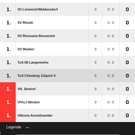
1.
0
SV Lövenich/​Widdersdorf
0
0 : 0
1.
0
SV Rheidt
0
0 : 0
1.
0
SV Rhenania Bessenich
0
0 : 0
1.
0
SV Weiden
0
0 : 0
1.
0
TuS 08 Langerwehe
0
0 : 0
1.
0
TuS Chlodwig Zülpich II
0
0 : 0
1.
0
VfL Sindorf
0
0 : 0
1.
0
VfVuJ Winden
0
0 : 0
1.
0
Viktoria Arnoldsweiler
0
0 : 0
Legende