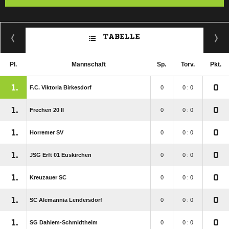
TABELLE
Pl.
Mannschaft
Sp.
Torv.
Pkt.
1.
0
F.C. Viktoria Birkesdorf
0
0 : 0
1.
0
Frechen 20 II
0
0 : 0
1.
0
Horremer SV
0
0 : 0
1.
0
JSG Erft 01 Euskirchen
0
0 : 0
1.
0
Kreuzauer SC
0
0 : 0
1.
0
SC Alemannia Lendersdorf
0
0 : 0
1.
0
SG Dahlem-Schmidtheim
0
0 : 0