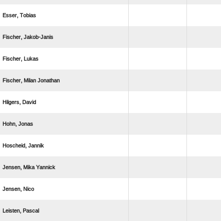
 
 
 
  
 
 
 
  
 
 