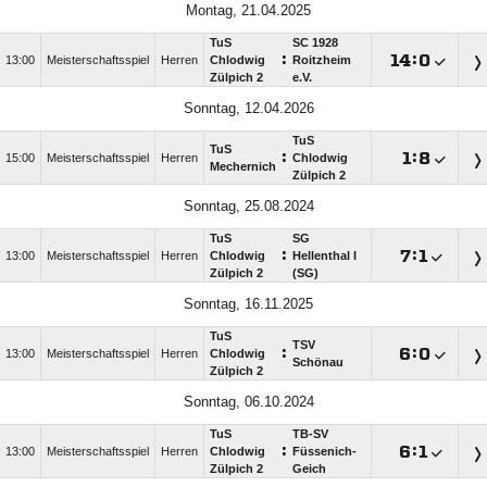
Montag, 21.04.2025
TuS
SC 1928
:

:

13:00
Meisterschaftsspiel
Herren
Chlodwig
Roitzheim
Zülpich 2
e.V.
Sonntag, 12.04.2026
TuS
TuS
:

:

15:00
Meisterschaftsspiel
Herren
Chlodwig
Mechernich
Zülpich 2
Sonntag, 25.08.2024
TuS
SG
:

:

13:00
Meisterschaftsspiel
Herren
Chlodwig
Hellenthal I
Zülpich 2
(SG)
Sonntag, 16.11.2025
TuS
TSV
:

:

13:00
Meisterschaftsspiel
Herren
Chlodwig
Schönau
Zülpich 2
Sonntag, 06.10.2024
TuS
TB-SV
:

:

13:00
Meisterschaftsspiel
Herren
Chlodwig
Füssenich-
Zülpich 2
Geich