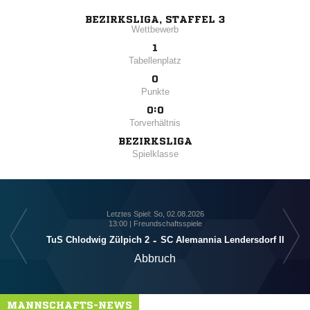
BEZIRKSLIGA, STAFFEL 3
Wettbewerb
1
Tabellenplatz
0
Punkte
0:0
Torverhältnis
BEZIRKSLIGA
Spielklasse
Letztes Spiel: So, 02.08.2026
13:00 | Freundschaftsspiele
TuS Chlodwig Zülpich 2
-
SC Alemannia Lendersdorf II
Abbruch
MANNSCHAFTS-NEWS