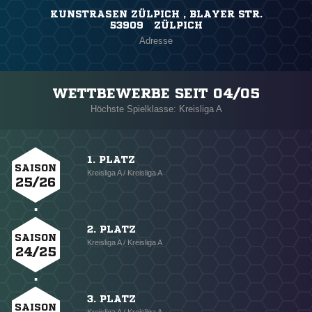
KUNSTRASEN ZÜLPICH , BLAYER STR.
53909 ZÜLPICH
Adresse
WETTBEWERBE SEIT 04/05
Höchste Spielklasse: Kreisliga A
1. PLATZ
SAISON
Kreisliga A / Kreisliga A
25/26
2. PLATZ
SAISON
Kreisliga A / Kreisliga A
24/25
3. PLATZ
SAISON