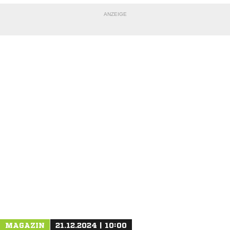
ANZEIGE
NACHRICHT SENDEN
* Pflichtfelder
MAGAZIN
21.12.2024 | 10:00