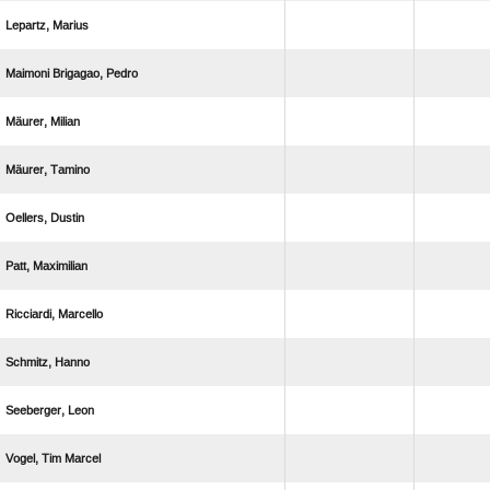
 
  
 
 
 
 
 
 
 
  