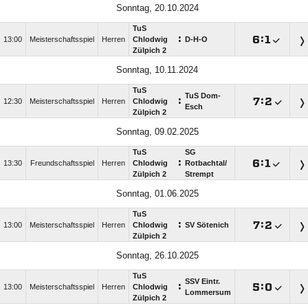
Sonntag, 20.10.2024
TuS
:

:

13:00
Meisterschaftsspiel
Herren
Chlodwig
D-H-O
Zülpich 2
Sonntag, 10.11.2024
TuS
TuS Dom-
:

:

12:30
Meisterschaftsspiel
Herren
Chlodwig
Esch
Zülpich 2
Sonntag, 09.02.2025
TuS
SG
:

:

13:30
Freundschaftsspiel
Herren
Chlodwig
Rotbachtal/​
Zülpich 2
Strempt
Sonntag, 01.06.2025
TuS
:

:

13:00
Meisterschaftsspiel
Herren
Chlodwig
SV Sötenich
Zülpich 2
Sonntag, 26.10.2025
TuS
SSV Eintr.
:

:

13:00
Meisterschaftsspiel
Herren
Chlodwig
Lommersum
Zülpich 2