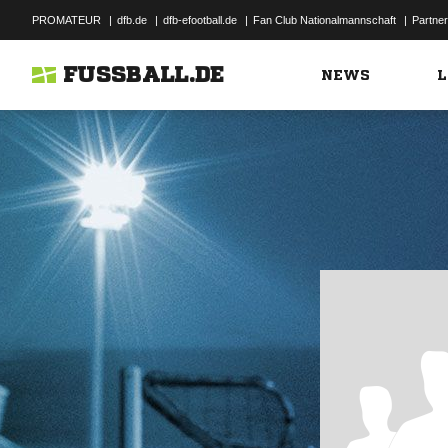
PROMATEUR
|
dfb.de
|
dfb-efootball.de
|
Fan Club Nationalmannschaft
|
Partner
FUSSBALL.DE
NEWS
L