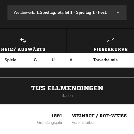
Wettbewerb:
1.Spieltag; Staffel 1 - Spieltag 1 - Festival 1.1
HEIM/ AUSWÄRTS
FIEBERKURVE
Spiele
G
U
V
Torverhältnis
TUS ELLMENDINGEN
Baden
1891
WEINROT / ROT-WEISS
Gründungsjahr
Vereinsfarben