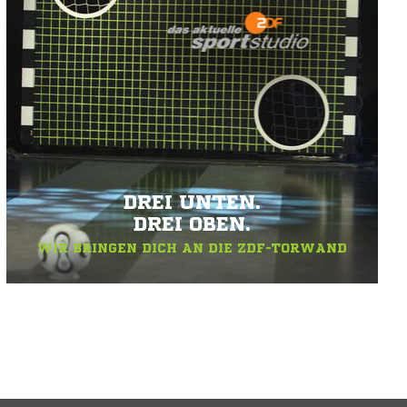
DREI UNTEN.
DREI OBEN.
WIR BRINGEN DICH AN DIE ZDF-TORWAND