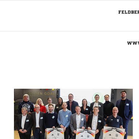
FELDBER
WWW
Nachricht an TuS Ellmendingen