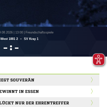
9.08.2026
|
13:00 | Freundschaftsspiele
-
West 1881 2
SV Kray 1
:


SIEGT SOUVERÄN
GEWINNT IN ESSEN
GLÜCKT NUR DER EHRENTREFFER