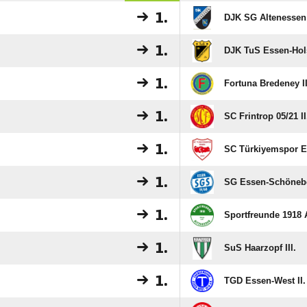
1.
DJK SG Altenessen 
1.
DJK TuS Essen-Hols
1.
Fortuna Bredeney II
1.
SC Frintrop 05/​21 II
1.
SC Türkiyemspor Es
1.
SG Essen-Schönebec
1.
Sportfreunde 1918 
1.
SuS Haarzopf III.
1.
TGD Essen-West II.