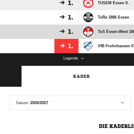
1.
TUSEM Essen II.
1.
TuRa 1886 Essen
1.
TuS Essen-West 188
1.
VfB Frohnhausen II
Legende
KADER
Saison:
2026/2027
DIE KADERLI