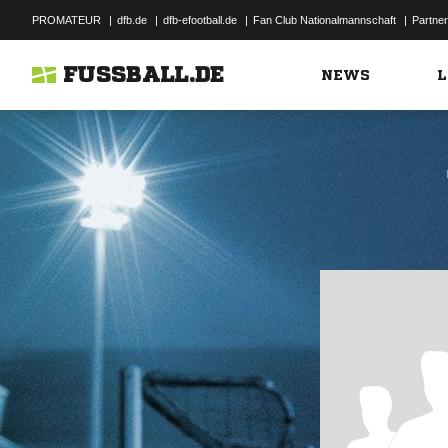
PROMATEUR
|
dfb.de
|
dfb-efootball.de
|
Fan Club Nationalmannschaft
|
Partner
FUSSBALL.DE
NEWS
L