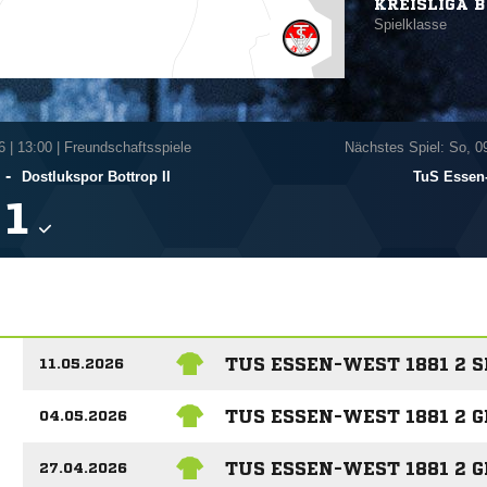
KREISLIGA B
Spielklasse
6
|
13:00 | Freundschaftsspiele
Nächstes Spiel: So, 0
-
Dostlukspor Bottrop II
TuS Essen-

TUS ESSEN-WEST 1881 2 
11.05.2026
TUS ESSEN-WEST 1881 2 
04.05.2026
TUS ESSEN-WEST 1881 2 
27.04.2026