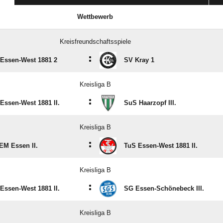
Wettbewerb
Kreisfreundschaftsspiele
:
Essen-West 1881 2
SV Kray 1
Kreisliga B
:
Essen-West 1881 II.
SuS Haarzopf III.
Kreisliga B
:
M Essen II.
TuS Essen-West 1881 II.
Kreisliga B
:
Essen-West 1881 II.
SG Essen-Schönebeck III.
Kreisliga B