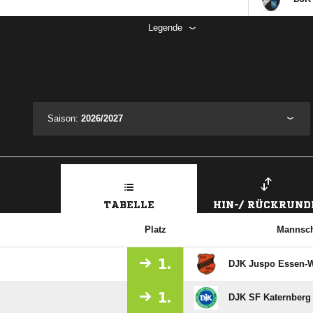
Legende
Saison:
2026/2027
TABELLE
HIN-/ RÜCKRUND
Platz
Mannsch
1.
DJK Juspo Essen-
1.
DJK SF Katernberg I