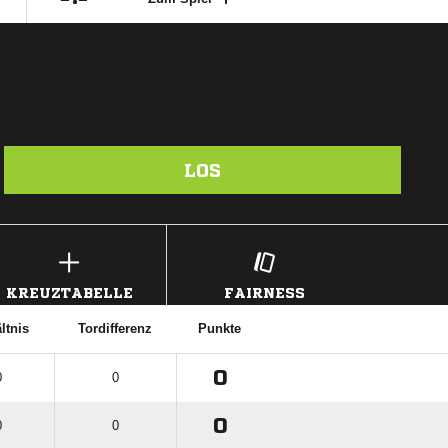
LOS
KREUZTABELLE
FAIRNESS
ltnis
Tordifferenz
Punkte
0
0
0
0
0
0