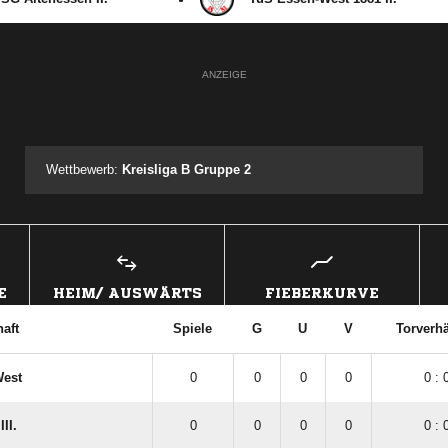
ANZEIGE
Wettbewerb:
Kreisliga B Gruppe 2
E
HEIM/ AUSWÄRTS
FIEBERKURVE
aft
Spiele
G
U
V
Torverhä
West
0
0
0
0
0 : 
II.
0
0
0
0
0 : 