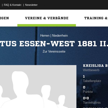
|
FAQ & Kontakt
|
Newsletter
Link
IGEN
VEREINE & VERBÄNDE
TRAINING &
Herren
|
Niederrhein
TUS ESSEN-WEST 1881 II
Zur Vereinsseite
KREISLIGA B
Wettbewerb
1
Tabellenplatz
0
Punkte
0:0
Torverhältnis