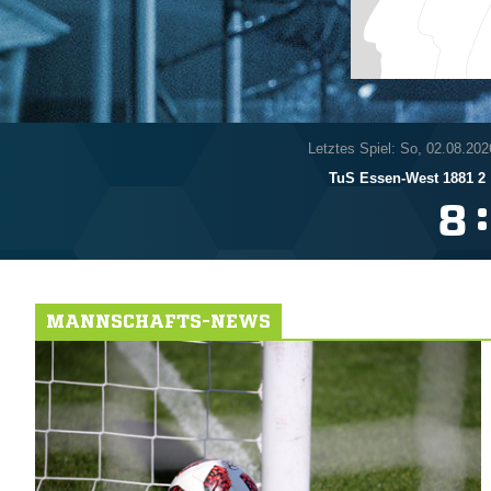
Letztes Spiel: So, 02.08.202
TuS Essen-West 1881 2
:

MANNSCHAFTS-NEWS