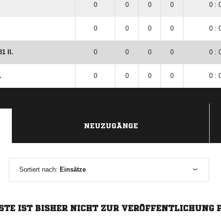
0
0
0
0
0 : 
0
0
0
0
0 : 
1 II.
0
0
0
0
0 : 
.
0
0
0
0
0 : 
NEUZUGÄNGE
Sortiert nach:
Einsätze
STE IST BISHER NICHT ZUR VERÖFFENTLICHUNG 