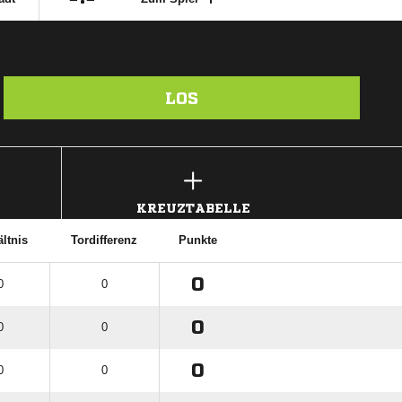
LOS
KREUZTABELLE
ltnis
Tordifferenz
Punkte
0
0
0
0
0
0
0
0
0