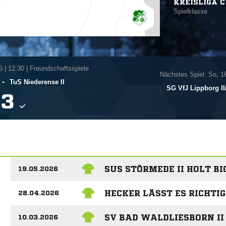
KREISLIGA C
Spielklasse
6
|
12:30 | Freundschaftsspiele
Nächstes Spiel: So, 1
-
TuS Niederense II
SG VfJ Lippborg II

SUS STÖRMEDE II HOLT BI
19.05.2026
HECKER LÄSST ES RICHTI
28.04.2026
SV BAD WALDLIESBORN II
10.03.2026