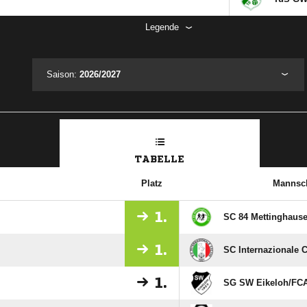
Legende
Saison:
2026/2027
TABELLE
Platz
Mannsch
1.
SC 84 Mettinghaus
1.
SC Internazionale C
1.
SG SW Eikeloh/​FC