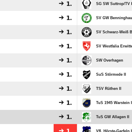
1.
SG SW Suttrop/​TV K
1.
SV GW Benningha
1.
SV Schwarz-Weiß B
1.
SV Westfalia Erwitt
1.
SW Overhagen
1.
SuS Störmede II
1.
TSV Rüthen II
1.
TuS 1945 Warstein I
1.
TuS GW Allagen II
1.
VfL Hörste-Garfeln I