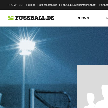
PROMATEUR
|
dfb.de
|
dfb-efootball.de
|
Fan Club Nationalmannschaft
|
Partner
FUSSBALL.DE
NEWS
L