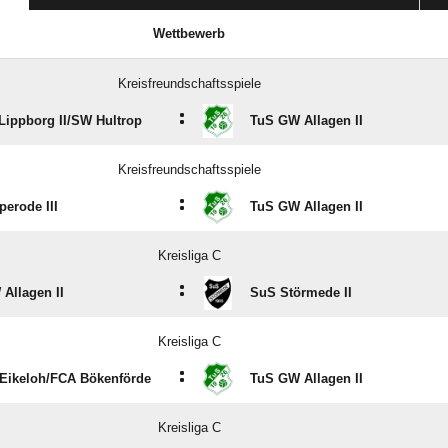
Wettbewerb
Kreisfreundschaftsspiele
:
Lippborg II/​SW Hultrop
TuS GW Allagen II
Kreisfreundschaftsspiele
:
perode III
TuS GW Allagen II
Kreisliga C
:
Allagen II
SuS Störmede II
Kreisliga C
:
ikeloh/​FCA Bökenförde
TuS GW Allagen II
Kreisliga C