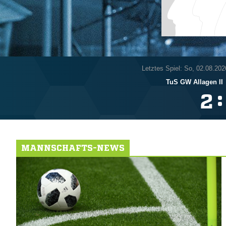
Letztes Spiel: So, 02.08.202
TuS GW Allagen II
:

MANNSCHAFTS-NEWS