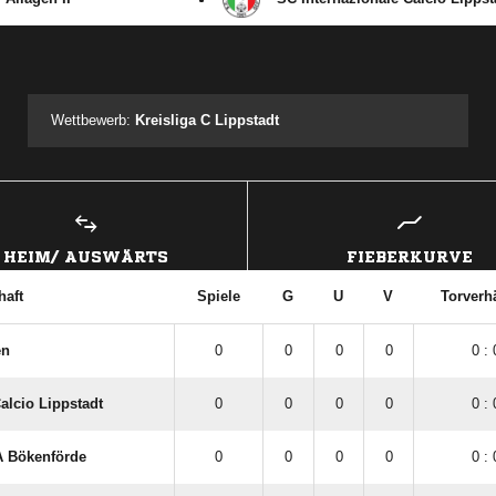
ANZEIGE
Wettbewerb:
Kreisliga C Lippstadt
HEIM/ AUSWÄRTS
FIEBERKURVE
aft
Spiele
G
U
V
Torverhä
en
0
0
0
0
0 : 
alcio Lippstadt
0
0
0
0
0 : 
A Bökenförde
0
0
0
0
0 : 