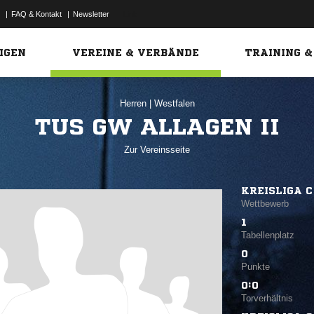
|
FAQ & Kontakt
|
Newsletter
Link
IGEN
VEREINE & VERBÄNDE
TRAINING &
Herren
|
Westfalen
TUS GW ALLAGEN II
Zur Vereinsseite
KREISLIGA C
Wettbewerb
1
Tabellenplatz
0
Punkte
0:0
Torverhältnis