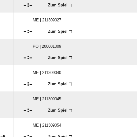

:

Zum Spiel
ME | 211309027

:

Zum Spiel
PO | 200081009

:

Zum Spiel
ME | 211309040

:

Zum Spiel
ME | 211309045

:

Zum Spiel
ME | 211309054

:

adt
Zum Spiel