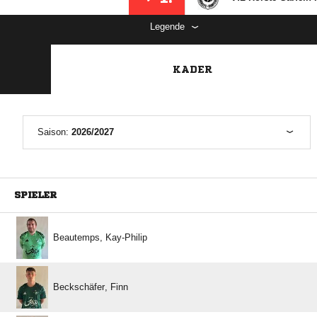
Legende
KADER
Saison:
2026/2027
SPIELER
 
 