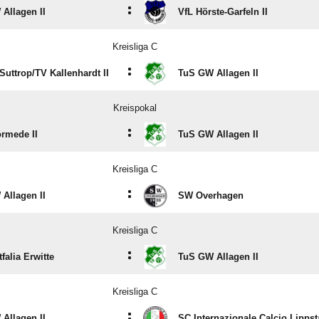
:
Allagen II
VfL Hörste-Garfeln II
Kreisliga C
:
uttrop/​TV Kallenhardt II
TuS GW Allagen II
Kreispokal
:
rmede II
TuS GW Allagen II
Kreisliga C
:
Allagen II
SW Overhagen
Kreisliga C
:
falia Erwitte
TuS GW Allagen II
Kreisliga C
:
Allagen II
SC Internazionale Calcio Lippst