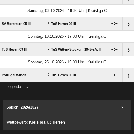
Samstag, 03.10.2026 - 18:30 Uhr | Kreisliga C
:

:

SV Bommern 05 III
TuS Heven 09 III
Sonntag, 18.10.2026 - 17:00 Uhr | Kreisliga C
:

:

TuS Heven 09 III
TuS Witten-Stockum 1945 e.V. III
Sonntag, 25.10.2026 - 15:00 Uhr | Kreisliga C
:

:

Portugal Witten
TuS Heven 09 III
Legende
ANZEIGE
Saison:
2026/2027
Wettbewerb:
Kreisliga C3 Herren