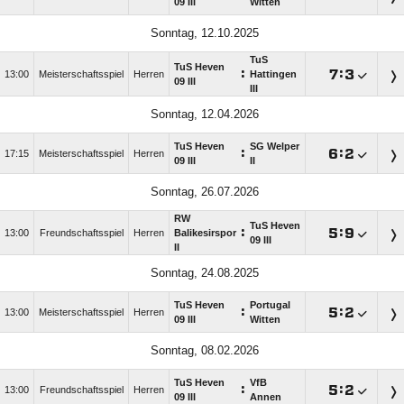
09 III
Witten
Sonntag, 12.10.2025
TuS
TuS Heven
:

:

13:00
Meisterschaftsspiel
Herren
Hattingen
09 III
III
Sonntag, 12.04.2026
TuS Heven
SG Welper
:

:

17:15
Meisterschaftsspiel
Herren
09 III
II
Sonntag, 26.07.2026
RW
TuS Heven
:

:

13:00
Freundschaftsspiel
Herren
Balikesirspor
09 III
II
Sonntag, 24.08.2025
TuS Heven
Portugal
:

:

13:00
Meisterschaftsspiel
Herren
09 III
Witten
Sonntag, 08.02.2026
TuS Heven
VfB
:

:

13:00
Freundschaftsspiel
Herren
09 III
Annen