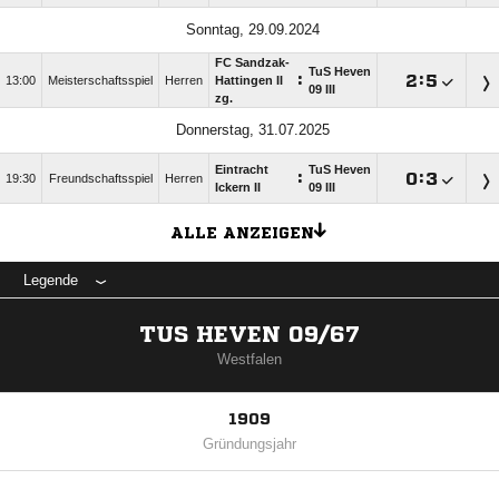
Sonntag, 29.09.2024
FC Sandzak-
TuS Heven
:

:

13:00
Meisterschaftsspiel
Herren
Hattingen II
09 III
zg.
Donnerstag, 31.07.2025
Eintracht
TuS Heven
:

:

19:30
Freundschaftsspiel
Herren
Ickern II
09 III
ALLE ANZEIGEN
Legende
TUS HEVEN 09/67
Westfalen
1909
Gründungsjahr