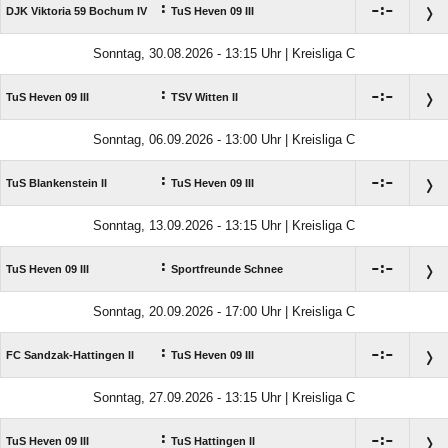
:

:

DJK Viktoria 59 Bochum IV
TuS Heven 09 III
Sonntag, 30.08.2026 - 13:15 Uhr | Kreisliga C
:

:

TuS Heven 09 III
TSV Witten II
Sonntag, 06.09.2026 - 13:00 Uhr | Kreisliga C
:

:

TuS Blankenstein II
TuS Heven 09 III
Sonntag, 13.09.2026 - 13:15 Uhr | Kreisliga C
:

:

TuS Heven 09 III
Sportfreunde Schnee
Sonntag, 20.09.2026 - 17:00 Uhr | Kreisliga C
:

:

FC Sandzak-Hattingen II
TuS Heven 09 III
Sonntag, 27.09.2026 - 13:15 Uhr | Kreisliga C
:

:

TuS Heven 09 III
TuS Hattingen II