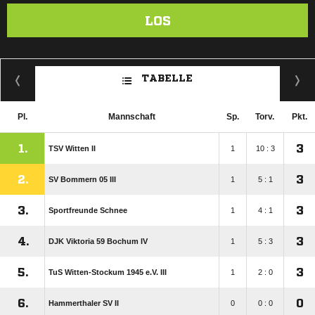
LOS
TABELLE
Pl.
Mannschaft
Sp.
Torv.
Pkt.
1.
3
TSV Witten II
1
10 : 3
2.
3
SV Bommern 05 III
1
5 : 1
3.
3
Sportfreunde Schnee
1
4 : 1
4.
3
DJK Viktoria 59 Bochum IV
1
5 : 3
5.
3
TuS Witten-Stockum 1945 e.V. III
1
2 : 0
6.
0
Hammerthaler SV II
0
0 : 0