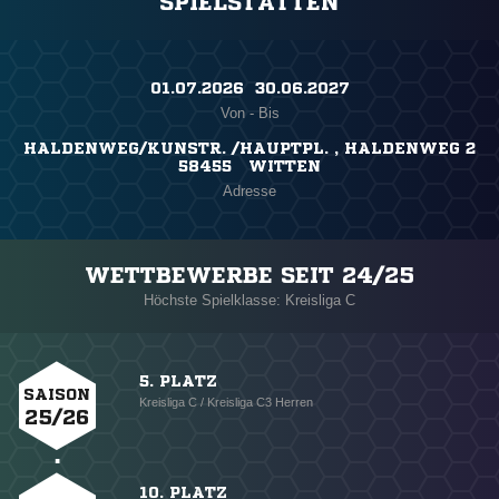
SPIELSTÄTTEN
01.07.2026 ​ 30.06.2027
Von - Bis
HALDENWEG/KUNSTR. /HAUPTPL. , HALDENWEG 2
58455 WITTEN
Adresse
WETTBEWERBE SEIT 24/25
Höchste Spielklasse: Kreisliga C
5. PLATZ
SAISON
Kreisliga C / Kreisliga C3 Herren
25/26
10. PLATZ