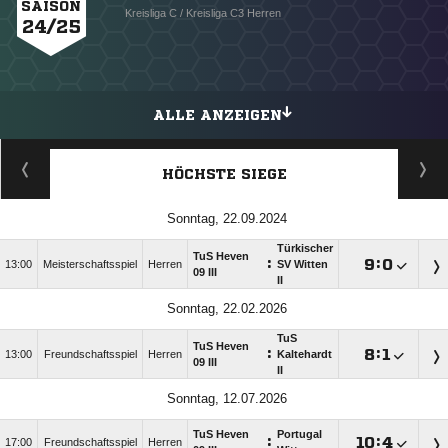
SAISON
Kreisliga C / Kreisliga C3 Herren
24/25
ALLE ANZEIGEN
HÖCHSTE SIEGE
Sonntag, 22.09.2024
Türkischer
TuS Heven
:

:

13:00
Meisterschaftsspiel
Herren
SV Witten
09 III
II
Sonntag, 22.02.2026
TuS
TuS Heven
:

:

13:00
Freundschaftsspiel
Herren
Kaltehardt
09 III
II
Sonntag, 12.07.2026
TuS Heven
Portugal
:

:

17:00
Freundschaftsspiel
Herren