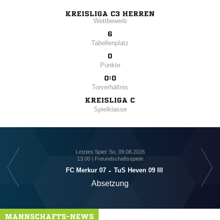
KREISLIGA C3 HERREN
Wettbewerb
6
Tabellenplatz
0
Punkte
0:0
Torverhältnis
KREISLIGA C
Spielklasse
Letztes Spiel: So, 09.08.2026
13:00 | Freundschaftsspiele
FC Merkur 07
-
TuS Heven 09 III
Absetzung
MANNSCHAFTS-NEWS