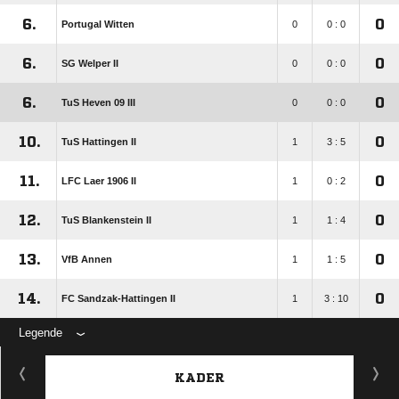
6.
0
Portugal Witten
0
0 : 0
6.
0
SG Welper II
0
0 : 0
6.
0
TuS Heven 09 III
0
0 : 0
10.
0
TuS Hattingen II
1
3 : 5
11.
0
LFC Laer 1906 II
1
0 : 2
12.
0
TuS Blankenstein II
1
1 : 4
13.
0
VfB Annen
1
1 : 5
14.
0
FC Sandzak-Hattingen II
1
3 : 10
Legende
KADER