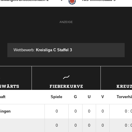
ANZEIGE
Wettbewerb:
Kreisliga C Staffel 3
USWÄRTS
FIEBERKURVE
KREUZ
aft
Spiele
G
U
V
Torverhä
lingen
0
0
0
0
0 : 
0
0
0
0
0 : 