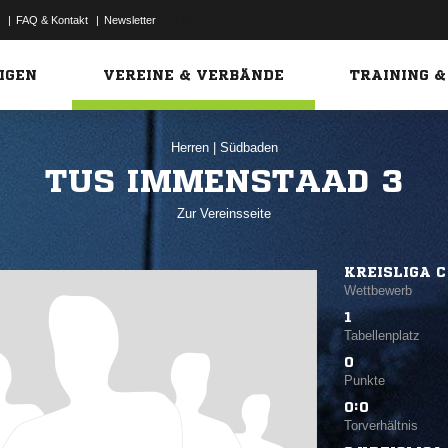
|
FAQ & Kontakt
|
Newsletter
Link
IGEN
VEREINE & VERBÄNDE
TRAINING &
Herren
|
Südbaden
TUS IMMENSTAAD 3
Zur Vereinsseite
KREISLIGA C
Wettbewerb
1
Tabellenplatz
0
Punkte
0:0
Torverhältnis