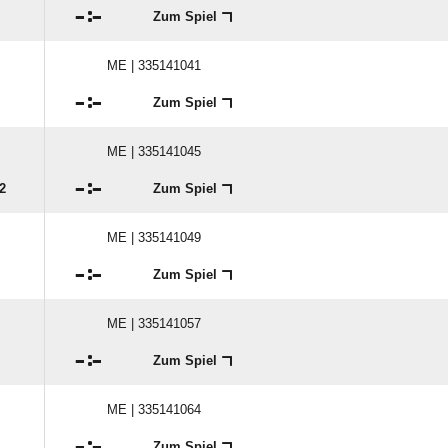

:

Zum Spiel
ME | 335141041

:

Zum Spiel
ME | 335141045

:

2
Zum Spiel
ME | 335141049

:

Zum Spiel
ME | 335141057

:

Zum Spiel
ME | 335141064

:

Zum Spiel