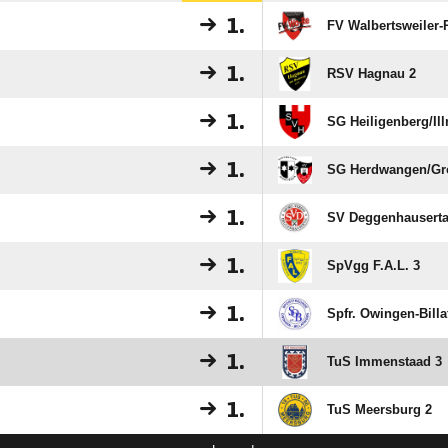
1.
FV Walbertsweiler-
1.
RSV Hagnau 2
1.
SG Heiligenberg/​Il
1.
SG Herdwangen/​Gr
1.
SV Deggenhauserta
1.
SpVgg F.A.L. 3
1.
Spfr. Owingen-Billa
1.
TuS Immenstaad 3
1.
TuS Meersburg 2