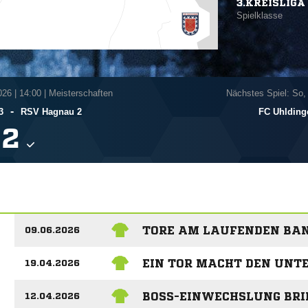
3.KREISLIGA 
Spielklasse
026
|
14:00 | Meisterschaften
Nächstes Spiel: So,
-
3
RSV Hagnau 2
FC Uhlding

TORE AM LAUFENDEN BAN
09.06.2026
EIN TOR MACHT DEN UNT
19.04.2026
BOSS-EINWECHSLUNG BRIN
12.04.2026