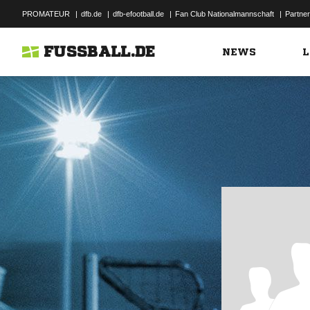
PROMATEUR
|
dfb.de
|
dfb-efootball.de
|
Fan Club Nationalmannschaft
|
Partner
FUSSBALL.DE
NEWS
L