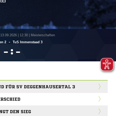
(C)
 13.09.2026
|
12:30 | Meisterschaften
-
en 2
TuS Immenstaad 3
:


D FÜR SV DEGGENHAUSERTAL 3
ERSCHIED
GT DEN SIEG