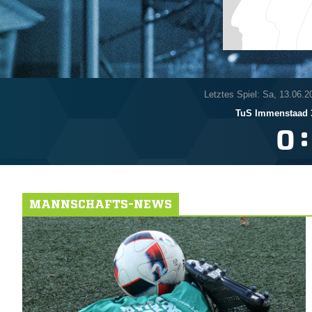
Letztes Spiel: Sa, 13.06.2
TuS Immenstaad 
:

MANNSCHAFTS-NEWS