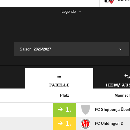
Legende
Saison:
2026/2027
TABELLE
HEIM/ A
Platz
Mannsch
1.
FC Shqiponja Über
1.
FC Uhldingen 2