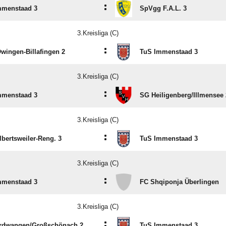
:
mmenstaad 3
SpVgg F.A.L. 3
3.Kreisliga (C)
:
Owingen-Billafingen 2
TuS Immenstaad 3
3.Kreisliga (C)
:
mmenstaad 3
SG Heiligenberg/​Illmensee 
3.Kreisliga (C)
:
bertsweiler-Reng. 3
TuS Immenstaad 3
3.Kreisliga (C)
:
mmenstaad 3
FC Shqiponja Überlingen
3.Kreisliga (C)
:
rdwangen/​Großschönach 2
TuS Immenstaad 3