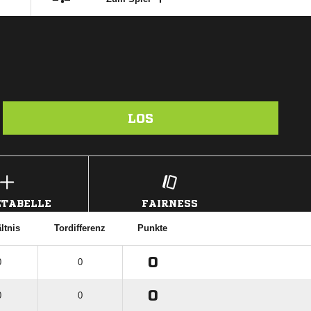
LOS
TABELLE
FAIRNESS
ltnis
Tordifferenz
Punkte
0
0
0
0
0
0