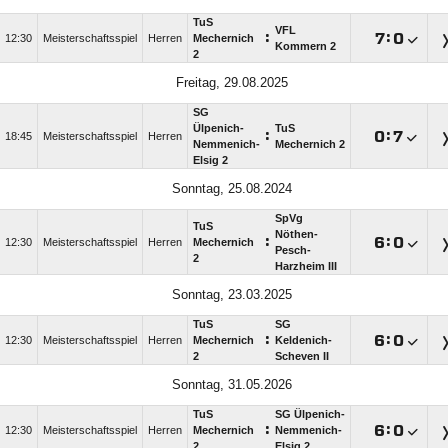
TuS
VFL
:

:

12:30
Meisterschaftsspiel
Herren
Mechernich
Kommern 2
2
Freitag, 29.08.2025
SG
Ülpenich-
TuS
:

:

18:45
Meisterschaftsspiel
Herren
Nemmenich-
Mechernich 2
Elsig 2
Sonntag, 25.08.2024
SpVg
TuS
Nöthen-
:

:

12:30
Meisterschaftsspiel
Herren
Mechernich
Pesch-
2
Harzheim III
Sonntag, 23.03.2025
TuS
SG
:

:

12:30
Meisterschaftsspiel
Herren
Mechernich
Keldenich-
2
Scheven II
Sonntag, 31.05.2026
TuS
SG Ülpenich-
:

:

12:30
Meisterschaftsspiel
Herren
Mechernich
Nemmenich-
2
Elsig 2