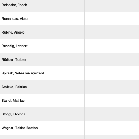
 
 
 
 
 
  
 
 
 
  