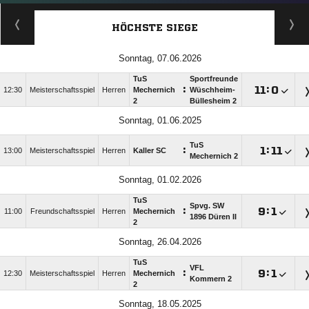
HÖCHSTE SIEGE
Sonntag, 07.06.2026
TuS
Sportfreunde
:

:

12:30
Meisterschaftsspiel
Herren
Mechernich
Wüschheim-
2
Büllesheim 2
Sonntag, 01.06.2025
TuS
:

:

13:00
Meisterschaftsspiel
Herren
Kaller SC
Mechernich 2
Sonntag, 01.02.2026
TuS
Spvg. SW
:

:

11:00
Freundschaftsspiel
Herren
Mechernich
1896 Düren II
2
Sonntag, 26.04.2026
TuS
VFL
:

:

12:30
Meisterschaftsspiel
Herren
Mechernich
Kommern 2
2
Sonntag, 18.05.2025