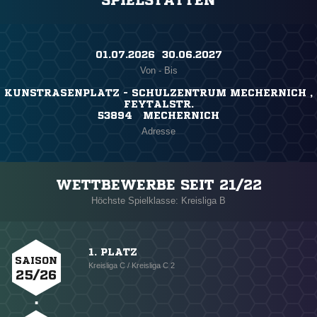
SPIELSTÄTTEN
01.07.2026 ​ 30.06.2027
Von - Bis
KUNSTRASENPLATZ - SCHULZENTRUM MECHERNICH ,
FEYTALSTR.
53894 MECHERNICH
Adresse
WETTBEWERBE SEIT 21/22
Höchste Spielklasse: Kreisliga B
1. PLATZ
SAISON
Kreisliga C / Kreisliga C 2
25/26