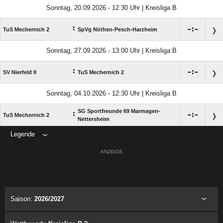
Sonntag, 20.09.2026 - 12:30 Uhr | Kreisliga B
:

:

TuS Mechernich 2
SpVg Nöthen-Pesch-Harzheim
Sonntag, 27.09.2026 - 13:00 Uhr | Kreisliga B
:

:

SV Nierfeld II
TuS Mechernich 2
Sonntag, 04.10.2026 - 12:30 Uhr | Kreisliga B
SG Sportfreunde 69 Marmagen-
:

:

TuS Mechernich 2
Nettersheim
Legende
ANZEIGE
Saison:
2026/2027