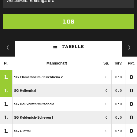
Wettbewerb:
Kreisliga B 2
LOS
TABELLE
Pl.
Mannschaft
Sp.
Torv.
Pkt.
1.
0
SG Flamersheim /​ Kirchheim 2
0
0 : 0
1.
0
SG Hellenthal
0
0 : 0
1.
0
SG Houverath/​Mutscheid
0
0 : 0
1.
0
SG Keldenich-Scheven I
0
0 : 0
1.
0
SG Oleftal
0
0 : 0