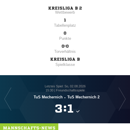
KREISLIGA B 2
Wettbewerb
1
Tabellenplatz
0
Punkte
0:0
Torverhältnis
KREISLIGA B
Spielklasse
Letztes Spiel: So, 02.08.2026
15:30 | Freundschaftsspiele
TuS Mechernich
-
TuS Mechernich 2

:

MANNSCHAFTS-NEWS