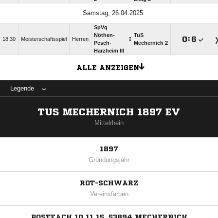
Samstag, 26.04.2025
SpVg
Nöthen-
TuS
:

:

18:30
Meisterschaftsspiel
Herren
Pesch-
Mechernich 2
Harzheim III
ALLE ANZEIGEN
Legende
TUS MECHERNICH 1897 EV
Mittelrhein
1897
Gründungsjahr
ROT-SCHWARZ
Vereinsfarben
POSTFACH 10 11 15, 53894 MECHERNICH