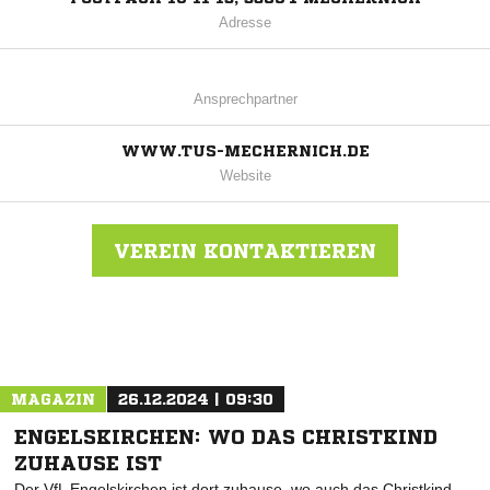
Adresse
Ansprechpartner
WWW.TUS-MECHERNICH.DE
Website
VEREIN KONTAKTIEREN
Nachricht an TuS Mechernich 1897 eV
MAGAZIN
26.12.2024 | 09:30
ENGELSKIRCHEN: WO DAS CHRISTKIND
ZUHAUSE IST
Der VfL Engelskirchen ist dort zuhause, wo auch das Christkind