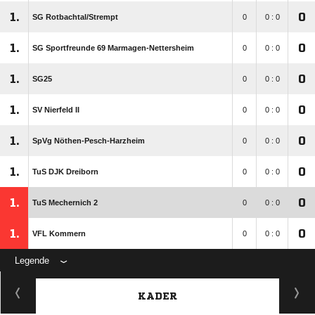
1.
0
SG Rotbachtal/​Strempt
0
0 : 0
1.
0
SG Sportfreunde 69 Marmagen-Nettersheim
0
0 : 0
1.
0
SG25
0
0 : 0
1.
0
SV Nierfeld II
0
0 : 0
1.
0
SpVg Nöthen-Pesch-Harzheim
0
0 : 0
1.
0
TuS DJK Dreiborn
0
0 : 0
1.
0
TuS Mechernich 2
0
0 : 0
1.
0
VFL Kommern
0
0 : 0
Legende
KADER