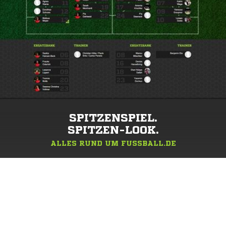
SPITZENSPIEL.
SPITZEN-LOOK.
ALLES RUND UM FUSSBALL.DE