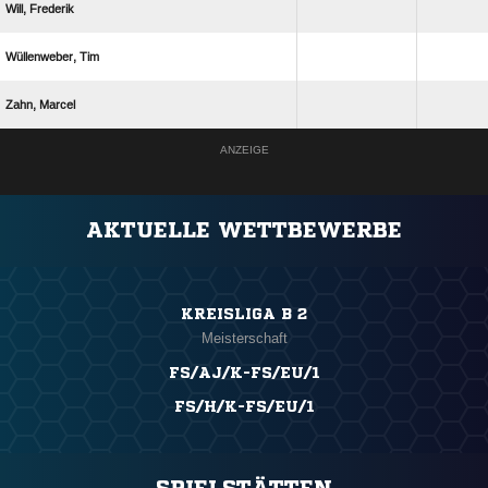
 
 
 
ANZEIGE
AKTUELLE WETTBEWERBE
KREISLIGA B 2
Meisterschaft
FS/AJ/K-FS/EU/1
FS/H/K-FS/EU/1