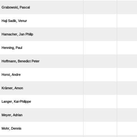
 
  
  
 
  
 
 
 
 
 