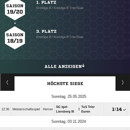
1. PLATZ
SAISON
Kreisliga B / Kreisliga B Trier/Saar
19/20
3. PLATZ
SAISON
Kreisliga B / Kreisliga B Trier/Saar
18/19
ALLE ANZEIGEN
HÖCHSTE SIEGE
Sonntag, 25.05.2025
SG Igel-
TuS Trier
:

:

12:30
Meisterschaftsspiel
Herren
Liersberg III
Euren
Sonntag, 03.11.2024