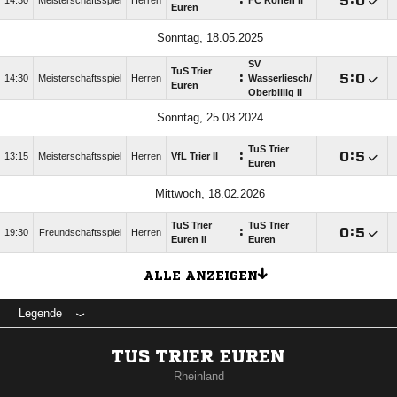
:

:

14:30
Meisterschaftsspiel
Herren
FC Könen II
Euren
Sonntag, 18.05.2025
SV
TuS Trier
:

:

14:30
Meisterschaftsspiel
Herren
Wasserliesch/​
Euren
Oberbillig II
Sonntag, 25.08.2024
TuS Trier
:

:

13:15
Meisterschaftsspiel
Herren
VfL Trier II
Euren
Mittwoch, 18.02.2026
TuS Trier
TuS Trier
:

:

19:30
Freundschaftsspiel
Herren
Euren II
Euren
ALLE ANZEIGEN
Legende
TUS TRIER EUREN
Rheinland