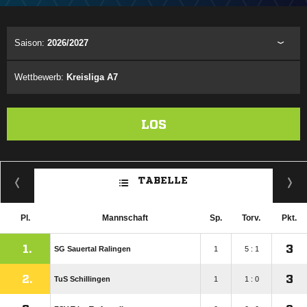
Saison:
2026/2027
Wettbewerb:
Kreisliga A7
LOS
TABELLE
Pl.
Mannschaft
Sp.
Torv.
Pkt.
1.
3
SG Sauertal Ralingen
1
5 : 1
2.
3
TuS Schillingen
1
1 : 0