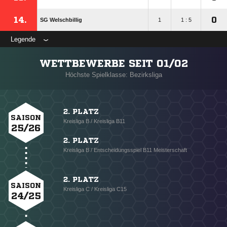
14.
0
SG Welschbillig
1
1 : 5
Legende
WETTBEWERBE SEIT 01/02
Höchste Spielklasse: Bezirksliga
2. PLATZ
SAISON
Kreisliga B / Kreisliga B11
25/26
2. PLATZ
Kreisliga B / Entscheidungsspiel B11 Meisterschaft
2. PLATZ
SAISON
Kreisliga C / Kreisliga C15
24/25