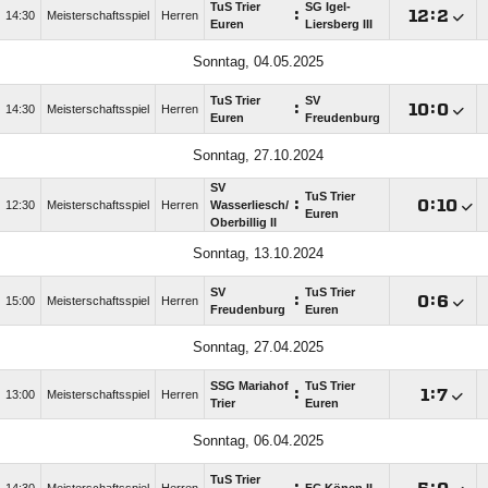
TuS Trier
SG Igel-
:

:

14:30
Meisterschaftsspiel
Herren
Euren
Liersberg III
Sonntag, 04.05.2025
TuS Trier
SV
:

:

14:30
Meisterschaftsspiel
Herren
Euren
Freudenburg
Sonntag, 27.10.2024
SV
TuS Trier
:

:

12:30
Meisterschaftsspiel
Herren
Wasserliesch/​
Euren
Oberbillig II
Sonntag, 13.10.2024
SV
TuS Trier
:

:

15:00
Meisterschaftsspiel
Herren
Freudenburg
Euren
Sonntag, 27.04.2025
SSG Mariahof
TuS Trier
:

:

13:00
Meisterschaftsspiel
Herren
Trier
Euren
Sonntag, 06.04.2025
TuS Trier