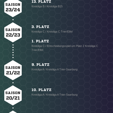
13. PLATZ
SAISON
Kreisliga B / Kreisliga B15
23/24
3. PLATZ
SAISON
Kreisliga C / Kreisliga C Trier/Eifel
22/23
1. PLATZ
Kreisliga C / Entscheidungsspiel um Platz 2 Kreisliga C
Trier/Eifel
9. PLATZ
SAISON
Kreisliga A / Kreisliga A Trier-Saarburg
21/22
10. PLATZ
SAISON
Kreisliga A / Kreisliga A Trier-Saarburg
20/21