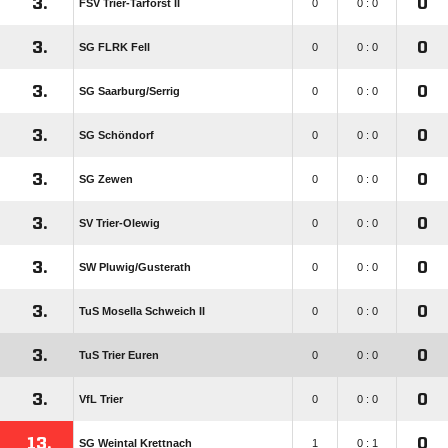
3.
0
FSV Trier-Tarforst II
0
0 : 0
3.
0
SG FLRK Fell
0
0 : 0
3.
0
SG Saarburg/​Serrig
0
0 : 0
3.
0
SG Schöndorf
0
0 : 0
3.
0
SG Zewen
0
0 : 0
3.
0
SV Trier-Olewig
0
0 : 0
3.
0
SW Pluwig/​Gusterath
0
0 : 0
3.
0
TuS Mosella Schweich II
0
0 : 0
3.
0
TuS Trier Euren
0
0 : 0
3.
0
VfL Trier
0
0 : 0
13.
0
SG Weintal Krettnach
1
0 : 1