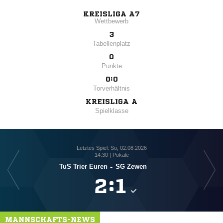
KREISLIGA A7
Wettbewerb
3
Tabellenplatz
0
Punkte
0:0
Torverhältnis
KREISLIGA A
Spielklasse
Letztes Spiel: So, 02.08.2026
14:30 | Pokale
TuS Trier Euren
-
SG Zewen

:

MANNSCHAFTS-NEWS