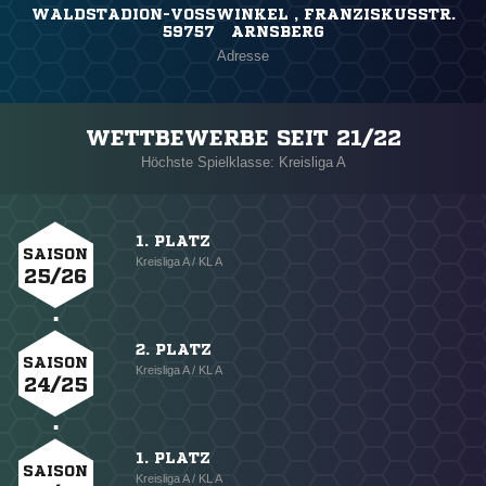
WALDSTADION-VOSSWINKEL , FRANZISKUSSTR.
59757 ARNSBERG
Adresse
WETTBEWERBE SEIT 21/22
Höchste Spielklasse: Kreisliga A
1. PLATZ
SAISON
Kreisliga A / KL A
25/26
2. PLATZ
SAISON
Kreisliga A / KL A
24/25
1. PLATZ
SAISON
Kreisliga A / KL A