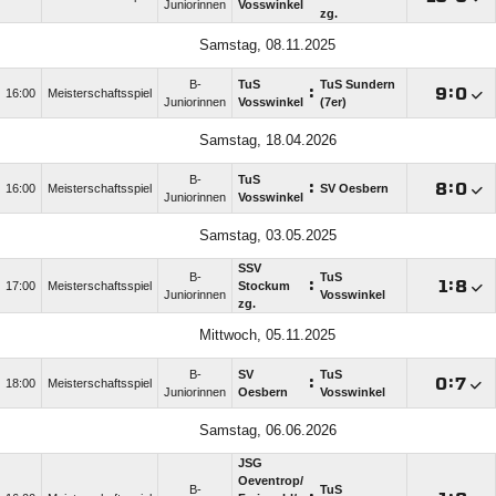
Juniorinnen
Vosswinkel
zg.
Samstag, 08.11.2025
B-
TuS
TuS Sundern
:

:

16:00
Meisterschaftsspiel
Juniorinnen
Vosswinkel
(7er)
Samstag, 18.04.2026
B-
TuS
:

:

16:00
Meisterschaftsspiel
SV Oesbern
Juniorinnen
Vosswinkel
Samstag, 03.05.2025
SSV
B-
TuS
:

:

17:00
Meisterschaftsspiel
Stockum
Juniorinnen
Vosswinkel
zg.
Mittwoch, 05.11.2025
B-
SV
TuS
:

:

18:00
Meisterschaftsspiel
Juniorinnen
Oesbern
Vosswinkel
Samstag, 06.06.2026
JSG
Oeventrop/​
B-
TuS