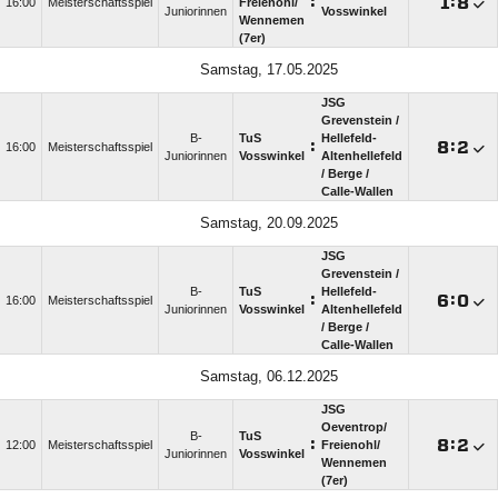
:

:

16:00
Meisterschaftsspiel
Freienohl/​
Juniorinnen
Vosswinkel
Wennemen
(7er)
Samstag, 17.05.2025
JSG
Grevenstein /​
B-
TuS
Hellefeld-
:

:

16:00
Meisterschaftsspiel
Juniorinnen
Vosswinkel
Altenhellefeld
/​ Berge /​
Calle-Wallen
Samstag, 20.09.2025
JSG
Grevenstein /​
B-
TuS
Hellefeld-
:

:

16:00
Meisterschaftsspiel
Juniorinnen
Vosswinkel
Altenhellefeld
/​ Berge /​
Calle-Wallen
Samstag, 06.12.2025
JSG
Oeventrop/​
B-
TuS
:

:

12:00
Meisterschaftsspiel
Freienohl/​
Juniorinnen
Vosswinkel
Wennemen
(7er)