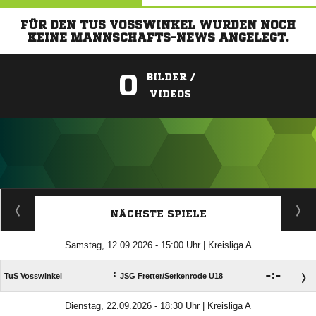
FÜR DEN TUS VOSSWINKEL WURDEN NOCH
KEINE MANNSCHAFTS-NEWS ANGELEGT.
0
BILDER /
VIDEOS
ANZEIGE
NÄCHSTE SPIELE
Samstag, 12.09.2026 - 15:00 Uhr | Kreisliga A
:

:

TuS Vosswinkel
JSG Fretter/​Serkenrode U18
Dienstag, 22.09.2026 - 18:30 Uhr | Kreisliga A