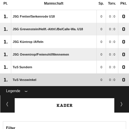
Pl.
Mannschaft
Sp.
Torv.
Pkt.
1.
0
JSG Fretter/​Serkenrode U18
0
0 : 0
1.
0
JSG Grevenstein/​Hellf.-Althf./​Be/​Calle-Wa. U18
0
0 : 0
1.
0
JSG Küntrop /​Affeln
0
0 : 0
1.
0
JSG Oeventrop/​Freienohl/​Wennemen
0
0 : 0
1.
0
TuS Sundern
0
0 : 0
1.
0
TuS Vosswinkel
0
0 : 0
Legende
KADER
Filter