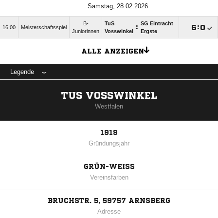
Samstag, 28.02.2026
B-
TuS
SG Eintracht
:

:

16:00
Meisterschaftsspiel
Juniorinnen
Vosswinkel
Ergste
ALLE ANZEIGEN
Legende
TUS VOSSWINKEL
Westfalen
1919
Gründungsjahr
GRÜN-WEISS
Vereinsfarben
BRUCHSTR. 5, 59757 ARNSBERG
Adresse