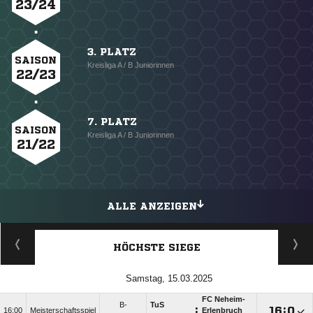
23/24
3. PLATZ
SAISON
Kreisliga A / B Juniorinnen
22/23
7. PLATZ
SAISON
Kreisliga A / B Juniorinnen
21/22
ALLE ANZEIGEN
HÖCHSTE SIEGE
Samstag, 15.03.2025
FC Neheim-
B-
TuS
:

:

16:00
Meisterschaftsspiel
Erlenbruch