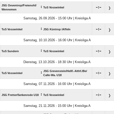
JSG Oeventrop/​Freienohl/​
:

:

TuS Vosswinkel
Wennemen
Samstag, 26.09.2026 - 15:00 Uhr | Kreisliga A
:

:

TuS Vosswinkel
JSG Küntrop /​Affeln
Samstag, 10.10.2026 - 16:00 Uhr | Kreisliga A
:

:

TuS Sundern
TuS Vosswinkel
Dienstag, 13.10.2026 - 18:30 Uhr | Kreisliga A
JSG Grevenstein/​Hellf.-Althf./​Be/​
:

:

TuS Vosswinkel
Calle-Wa. U18
Samstag, 07.11.2026 - 16:00 Uhr | Kreisliga A
:

:

JSG Fretter/​Serkenrode U18
TuS Vosswinkel
Samstag, 21.11.2026 - 15:00 Uhr | Kreisliga A