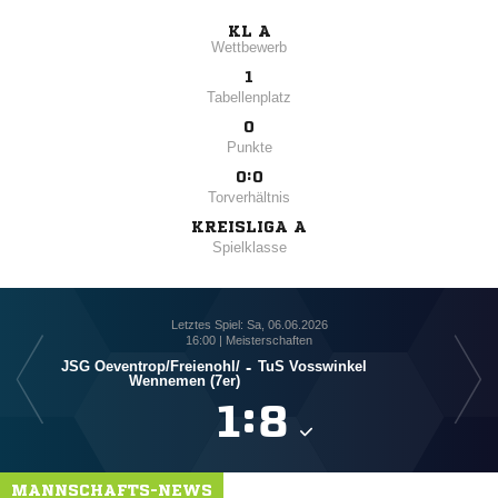
KL A
Wettbewerb
1
Tabellenplatz
0
Punkte
0:0
Torverhältnis
KREISLIGA A
Spielklasse
Letztes Spiel: Sa, 06.06.2026
16:00 | Meisterschaften
JSG Oeventrop/​Freienohl/​
-
TuS Vosswinkel
Wennemen (7er)

:

MANNSCHAFTS-NEWS