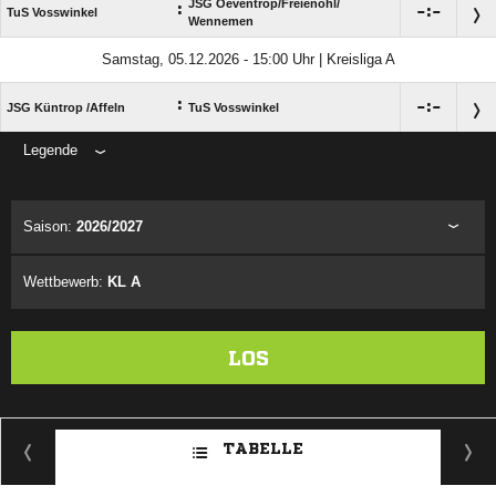
JSG Oeventrop/​Freienohl/​
:

:

TuS Vosswinkel
Wennemen
Samstag, 05.12.2026 - 15:00 Uhr | Kreisliga A
:

:

JSG Küntrop /​Affeln
TuS Vosswinkel
Legende
ANZEIGE
Saison:
2026/2027
Wettbewerb:
KL A
LOS
TABELLE