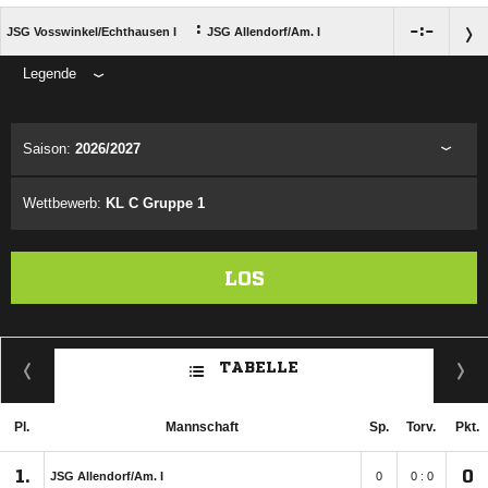
:

:

JSG Vosswinkel/​Echthausen I
JSG Allendorf/​Am. I
Legende
ANZEIGE
Saison:
2026/2027
Wettbewerb:
KL C Gruppe 1
LOS
TABELLE
Pl.
Mannschaft
Sp.
Torv.
Pkt.
1.
0
JSG Allendorf/​Am. I
0
0 : 0