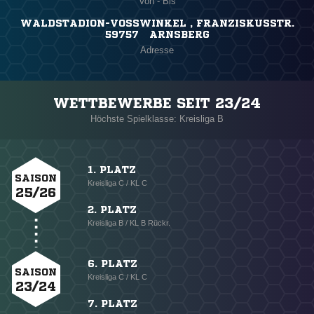
Von - Bis
WALDSTADION-VOSSWINKEL , FRANZISKUSSTR.
59757 ARNSBERG
Adresse
WETTBEWERBE SEIT 23/24
Höchste Spielklasse: Kreisliga B
1. PLATZ
SAISON
Kreisliga C / KL C
25/26
2. PLATZ
Kreisliga B / KL B Rückr.
6. PLATZ
SAISON
Kreisliga C / KL C
23/24
7. PLATZ