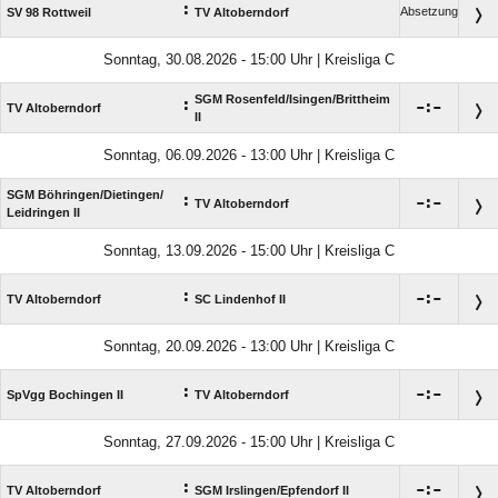
:
Absetzung
SV 98 Rottweil
TV Altoberndorf
Sonntag, 30.08.2026 - 15:00 Uhr | Kreisliga C
SGM Rosenfeld/​Isingen/​Brittheim
:

:

TV Altoberndorf
II
Sonntag, 06.09.2026 - 13:00 Uhr | Kreisliga C
SGM Böhringen/​Dietingen/​
:

:

TV Altoberndorf
Leidringen II
Sonntag, 13.09.2026 - 15:00 Uhr | Kreisliga C
:

:

TV Altoberndorf
SC Lindenhof II
Sonntag, 20.09.2026 - 13:00 Uhr | Kreisliga C
:

:

SpVgg Bochingen II
TV Altoberndorf
Sonntag, 27.09.2026 - 15:00 Uhr | Kreisliga C
:

:

TV Altoberndorf
SGM Irslingen/​Epfendorf II