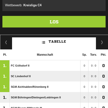
Wettbewerb:
Kreisliga C4
LOS
TABELLE
Pl.
Mannschaft
Sp.
Torv.
Pkt.
1.
0
FC Göllsdorf II
0
0 : 0
1.
0
SC Lindenhof II
0
0 : 0
1.
0
SGM Aichhalden/​Rötenberg II
0
0 : 0
1.
0
SGM Böhringen/​Dietingen/​Leidringen II
0
0 : 0