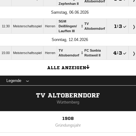
Altoberndorf
Zepfenhan II
Samstag, 06.06.2026
SGM
TV
:

:

11:30
Meisterschaftsspiel
Herren
Deißlingen/​
Altoberndorf
Lauffen III
Sonntag, 12.04.2026
TV
FC Suebia
:

:

15:00
Meisterschaftsspiel
Herren
Altoberndorf
Rottweil II
ALLE ANZEIGEN
Legende
TV ALTOBERNDORF
Württemberg
1908
Gründungsjahr