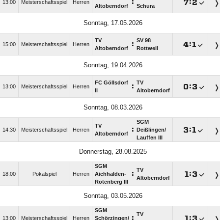
:

:

13:00
Meisterschaftsspiel
Herren
Altoberndorf
Schura
Sonntag, 17.05.2026
TV
SV 98
:

:

15:00
Meisterschaftsspiel
Herren
Altoberndorf
Rottweil
Sonntag, 19.04.2026
FC Göllsdorf
TV
:

:

13:00
Meisterschaftsspiel
Herren
II
Altoberndorf
Sonntag, 08.03.2026
SGM
TV
:

:

14:30
Meisterschaftsspiel
Herren
Deißlingen/​
Altoberndorf
Lauffen III
Donnerstag, 28.08.2025
SGM
TV
:

:

18:00
Pokalspiel
Herren
Aichhalden-
Altoberndorf
Rötenberg III
Sonntag, 03.05.2026
SGM
TV
:

:

13:00
Meisterschaftsspiel
Herren
Schörzingen/​