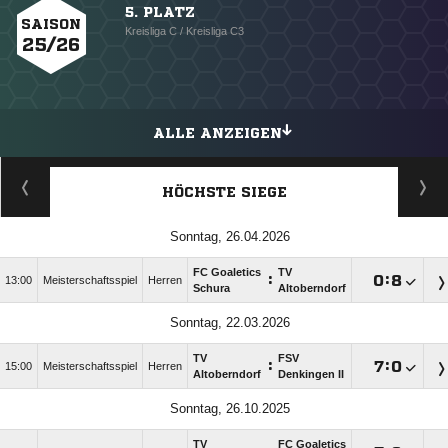
5. PLATZ
SAISON
Kreisliga C / Kreisliga C3
25/26
ALLE ANZEIGEN
HÖCHSTE SIEGE
Sonntag, 26.04.2026
FC Goaletics
TV
:

:

13:00
Meisterschaftsspiel
Herren
Schura
Altoberndorf
Sonntag, 22.03.2026
TV
FSV
:

:

15:00
Meisterschaftsspiel
Herren
Altoberndorf
Denkingen II
Sonntag, 26.10.2025
TV
FC Goaletics