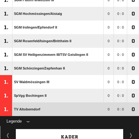
1.
0
SGM Fluorn II/​Winzeln III
0
0 : 0
1.
0
SGM Hochmössingen/​Aistaig
0
0 : 0
1.
0
SGM Irslingen/​Epfendorf II
0
0 : 0
1.
0
SGM Rosenfeld/​Isingen/​Brittheim II
0
0 : 0
1.
0
SGM SV Heiligenzimmern III/​TSV Geislingen II
0
0 : 0
1.
0
SGM Schörzingen/​Zepfenhan II
0
0 : 0
1.
0
SV Waldmössingen III
0
0 : 0
1.
0
SpVgg Bochingen II
0
0 : 0
1.
0
TV Altoberndorf
0
0 : 0
Legende
KADER