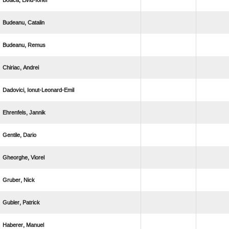
 
 
 
 
 
 
 
 
 
 
 