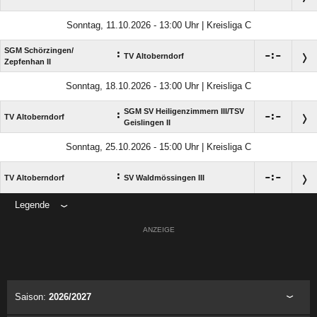
Sonntag, 11.10.2026 - 13:00 Uhr | Kreisliga C
SGM Schörzingen/​
:

:

TV Altoberndorf
Zepfenhan II
Sonntag, 18.10.2026 - 13:00 Uhr | Kreisliga C
SGM SV Heiligenzimmern III/​TSV
:

:

TV Altoberndorf
Geislingen II
Sonntag, 25.10.2026 - 15:00 Uhr | Kreisliga C
:

:

TV Altoberndorf
SV Waldmössingen III
Legende
ANZEIGE
Saison:
2026/2027