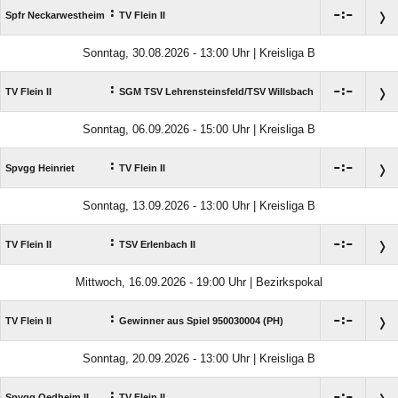
:

:

Spfr Neckarwestheim
TV Flein II
Sonntag, 30.08.2026 - 13:00 Uhr | Kreisliga B
:

:

TV Flein II
SGM TSV Lehrensteinsfeld/​TSV Willsbach
Sonntag, 06.09.2026 - 15:00 Uhr | Kreisliga B
:

:

Spvgg Heinriet
TV Flein II
Sonntag, 13.09.2026 - 13:00 Uhr | Kreisliga B
:

:

TV Flein II
TSV Erlenbach II
Mittwoch, 16.09.2026 - 19:00 Uhr | Bezirkspokal
:

:

TV Flein II
Gewinner aus Spiel 950030004 (PH)
Sonntag, 20.09.2026 - 13:00 Uhr | Kreisliga B
:

:

Spvgg Oedheim II
TV Flein II