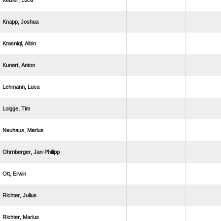
 
 
 
 
 
 
 
 
 
 
 