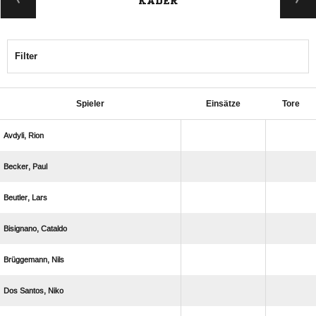
KADER
Filter
Spieler
Einsätze
Tore
 
 
 
 
 
  