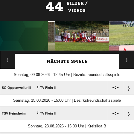
44
BILDER /
VIDEOS
ANZEIGE
NÄCHSTE SPIELE
Sonntag, 09.08.2026 - 12:45 Uhr | Bezirksfreundschaftsspiele
:

:

SG Oppenweiler III
TV Flein II
Samstag, 15.08.2026 - 15:00 Uhr | Bezirksfreundschaftsspiele
:

:

TSV Heinsheim
TV Flein II
Sonntag, 23.08.2026 - 15:00 Uhr | Kreisliga B