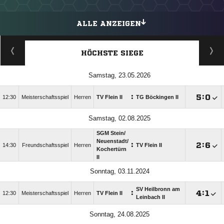
ALLE ANZEIGEN
HÖCHSTE SIEGE
Samstag, 23.05.2026
:

:

12:30
Meisterschaftsspiel
Herren
TV Flein II
TG Böckingen II
Samstag, 02.08.2025
SGM Stein/​
Neuenstadt/​
:

:

14:30
Freundschaftsspiel
Herren
TV Flein II
Kochertürn
II
Sonntag, 03.11.2024
SV Heilbronn am
:

:

12:30
Meisterschaftsspiel
Herren
TV Flein II
Leinbach II
Sonntag, 24.08.2025