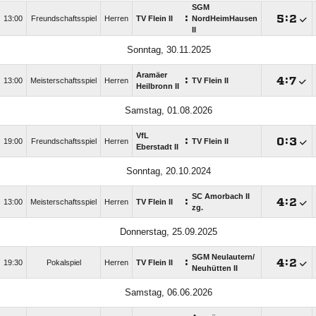
SGM
:

:

13:00
Freundschaftsspiel
Herren
TV Flein II
NordHeimHausen
II
Sonntag, 30.11.2025
Aramäer
:

:

13:00
Meisterschaftsspiel
Herren
TV Flein II
Heilbronn II
Samstag, 01.08.2026
VfL
:

:

19:00
Freundschaftsspiel
Herren
TV Flein II
Eberstadt II
Sonntag, 20.10.2024
SC Amorbach II
:

:

13:00
Meisterschaftsspiel
Herren
TV Flein II
zg.
Donnerstag, 25.09.2025
SGM Neulautern/​
:

:

19:30
Pokalspiel
Herren
TV Flein II
Neuhütten II
Samstag, 06.06.2026