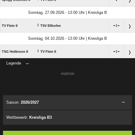
Sonntag, 27.09.2026 - 13:00 Uhr | Kreisliga B
:

:

TV Flein II
TSV Ellhofen
Sonntag, 04.10.2026 - 13:00 Uhr | Kreisliga B
:

:

TSG Heilbronn II
TV Flein II
Legende
ANZEIGE
Saison:
2026/2027
Wettbewerb:
Kreisliga B3