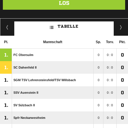
LOS
TABELLE
Pl.
Mannschaft
Sp.
Torv.
Pkt.
1.
0
FC Obersulm
0
0 : 0
1.
0
SC Dahenfeld II
0
0 : 0
1.
0
SGM TSV Lehrensteinsfeld/​TSV Willsbach
0
0 : 0
1.
0
SSV Auenstein II
0
0 : 0
1.
0
SV Sülzbach II
0
0 : 0
1.
0
Spfr Neckarwestheim
0
0 : 0