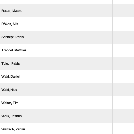
 
 
 
 
 
 
 
 
 
 