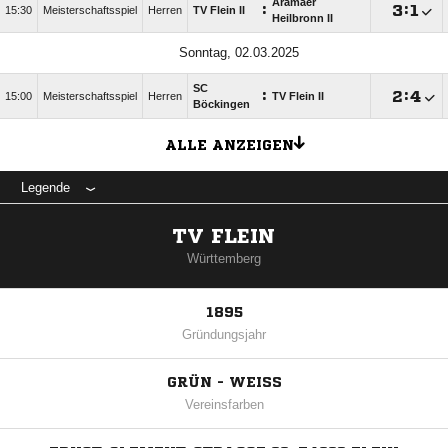
Aramäer
:

:

15:30
Meisterschaftsspiel
Herren
TV Flein II
Heilbronn II
Sonntag, 02.03.2025
SC
:

:

15:00
Meisterschaftsspiel
Herren
TV Flein II
Böckingen
ALLE ANZEIGEN
Legende
TV FLEIN
Württemberg
1895
Gründungsjahr
GRÜN - WEISS
Vereinsfarben