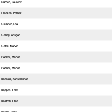
 
 
 
 
 
 
 
 
 
 