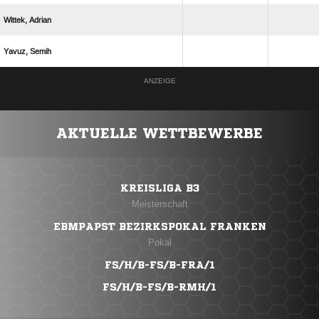
 
 
ANZEIGE
AKTUELLE WETTBEWERBE
KREISLIGA B3
Meisterschaft
EBMPAPST BEZIRKSPOKAL FRANKEN
Pokal
FS/H/B-FS/B-FRA/1
FS/H/B-FS/B-RMH/1