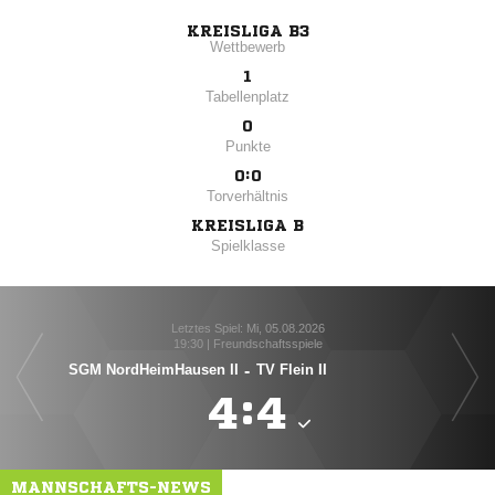
KREISLIGA B3
Wettbewerb
1
Tabellenplatz
0
Punkte
0:0
Torverhältnis
KREISLIGA B
Spielklasse
Letztes Spiel: Mi, 05.08.2026
19:30 | Freundschaftsspiele
SGM NordHeimHausen II
-
TV Flein II

:

MANNSCHAFTS-NEWS