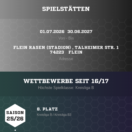
SPIELSTÄTTEN
01.07.2026 ​ 30.06.2027
Von - Bis
FLEIN RASEN (STADION) , TALHEIMER STR. 1
74223 FLEIN
Adresse
WETTBEWERBE SEIT 16/17
Höchste Spielklasse: Kreisliga B
8. PLATZ
SAISON
Kreisliga B / Kreisliga B3
25/26