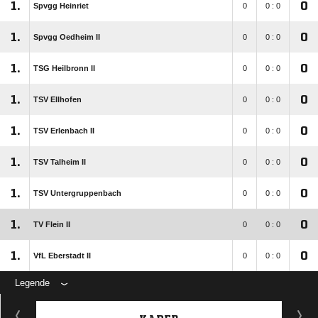
1.
0
Spvgg Heinriet
0
0 : 0
1.
0
Spvgg Oedheim II
0
0 : 0
1.
0
TSG Heilbronn II
0
0 : 0
1.
0
TSV Ellhofen
0
0 : 0
1.
0
TSV Erlenbach II
0
0 : 0
1.
0
TSV Talheim II
0
0 : 0
1.
0
TSV Untergruppenbach
0
0 : 0
1.
0
TV Flein II
0
0 : 0
1.
0
VfL Eberstadt II
0
0 : 0
Legende