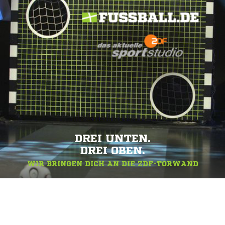
DREI UNTEN.
DREI OBEN.
WIR BRINGEN DICH AN DIE ZDF-TORWAND