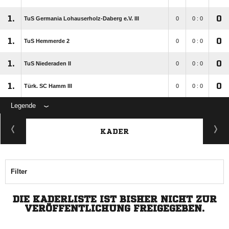
1.
0
TuS Germania Lohauserholz-Daberg e.V. III
0
0 : 0
1.
0
TuS Hemmerde 2
0
0 : 0
1.
0
TuS Niederaden II
0
0 : 0
1.
0
Türk. SC Hamm III
0
0 : 0
Legende
KADER
Filter
DIE KADERLISTE IST BISHER NICHT ZUR
VERÖFFENTLICHUNG FREIGEGEBEN.