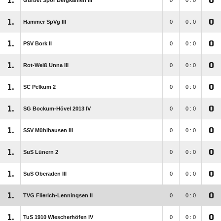
1.
0
Gurbet Spor Bergkamen III
0
0 : 0
1.
0
Hammer SpVg III
0
0 : 0
1.
0
PSV Bork II
0
0 : 0
1.
0
Rot-Weiß Unna III
0
0 : 0
1.
0
SC Pelkum 2
0
0 : 0
1.
0
SG Bockum-Hövel 2013 IV
0
0 : 0
1.
0
SSV Mühlhausen III
0
0 : 0
1.
0
SuS Lünern 2
0
0 : 0
1.
0
SuS Oberaden III
0
0 : 0
1.
0
TVG Flierich-Lenningsen II
0
0 : 0
1.
0
TuS 1910 Wiescherhöfen IV
0
0 : 0