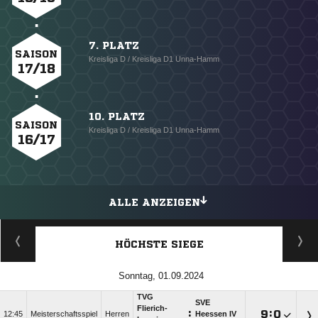
7. PLATZ
SAISON
Kreisliga D / Kreisliga D1 Unna-Hamm
17/18
10. PLATZ
SAISON
Kreisliga D / Kreisliga D1 Unna-Hamm
16/17
ALLE ANZEIGEN
HÖCHSTE SIEGE
Sonntag, 01.09.2024
TVG
SVE
Flierich-
:

:

12:45
Meisterschaftsspiel
Herren
Heessen IV