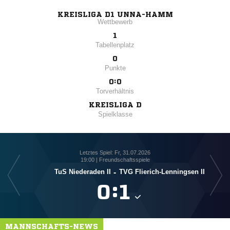
KREISLIGA D1 UNNA-HAMM
Wettbewerb
1
Tabellenplatz
0
Punkte
0:0
Torverhältnis
KREISLIGA D
Spielklasse
Letztes Spiel: Fr, 31.07.2026
19:00 | Freundschaftsspiele
TuS Niederaden II
-
TVG Flierich-Lenningsen II
SG

:

MANNSCHAFTS-NEWS