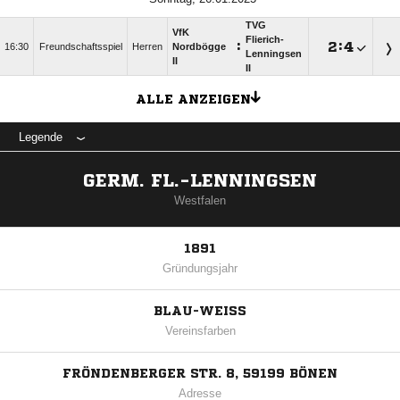
TVG
VfK
Flierich-
:

:

16:30
Freundschaftsspiel
Herren
Nordbögge
Lenningsen
II
II
ALLE ANZEIGEN
Legende
GERM. FL.-LENNINGSEN
Westfalen
1891
Gründungsjahr
BLAU-WEISS
Vereinsfarben
FRÖNDENBERGER STR. 8, 59199 BÖNEN
Adresse