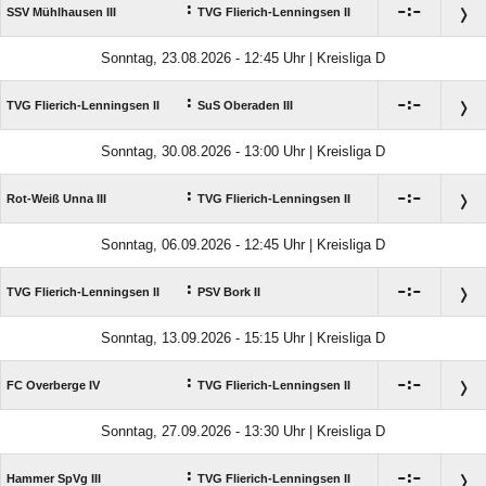
:

:

SSV Mühlhausen III
TVG Flierich-Lenningsen II
Sonntag, 23.08.2026 - 12:45 Uhr | Kreisliga D
:

:

TVG Flierich-Lenningsen II
SuS Oberaden III
Sonntag, 30.08.2026 - 13:00 Uhr | Kreisliga D
:

:

Rot-Weiß Unna III
TVG Flierich-Lenningsen II
Sonntag, 06.09.2026 - 12:45 Uhr | Kreisliga D
:

:

TVG Flierich-Lenningsen II
PSV Bork II
Sonntag, 13.09.2026 - 15:15 Uhr | Kreisliga D
:

:

FC Overberge IV
TVG Flierich-Lenningsen II
Sonntag, 27.09.2026 - 13:30 Uhr | Kreisliga D
:

:

Hammer SpVg III
TVG Flierich-Lenningsen II