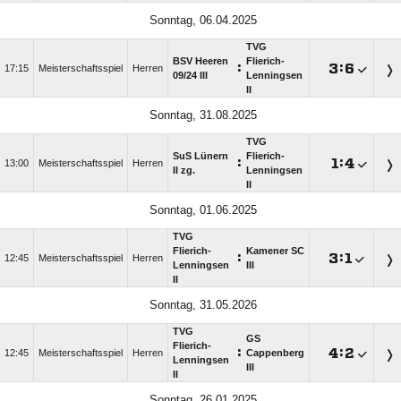
Sonntag, 06.04.2025
TVG
BSV Heeren
Flierich-
:

:

17:15
Meisterschaftsspiel
Herren
09/​24 III
Lenningsen
II
Sonntag, 31.08.2025
TVG
SuS Lünern
Flierich-
:

:

13:00
Meisterschaftsspiel
Herren
II zg.
Lenningsen
II
Sonntag, 01.06.2025
TVG
Flierich-
Kamener SC
:

:

12:45
Meisterschaftsspiel
Herren
Lenningsen
III
II
Sonntag, 31.05.2026
TVG
GS
Flierich-
:

:

12:45
Meisterschaftsspiel
Herren
Cappenberg
Lenningsen
III
II
Sonntag, 26.01.2025