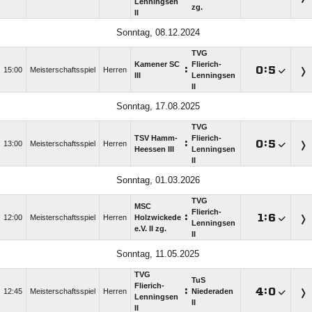
Lenningsen
zg.
II
Sonntag, 08.12.2024
TVG
Kamener SC
Flierich-
:

:

15:00
Meisterschaftsspiel
Herren
III
Lenningsen
II
Sonntag, 17.08.2025
TVG
TSV Hamm-
Flierich-
:

:

13:00
Meisterschaftsspiel
Herren
Heessen III
Lenningsen
II
Sonntag, 01.03.2026
TVG
MSC
Flierich-
:

:

12:00
Meisterschaftsspiel
Herren
Holzwickede
Lenningsen
e.V. II zg.
II
Sonntag, 11.05.2025
TVG
TuS
Flierich-
:

:

12:45
Meisterschaftsspiel
Herren
Niederaden
Lenningsen
II
II