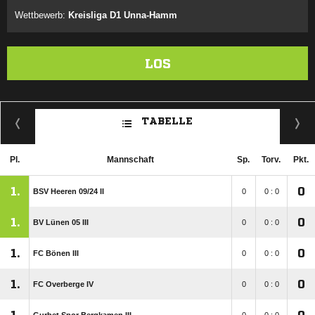
Wettbewerb:
Kreisliga D1 Unna-Hamm
LOS
TABELLE
Pl.
Mannschaft
Sp.
Torv.
Pkt.
1.
0
BSV Heeren 09/​24 II
0
0 : 0
1.
0
BV Lünen 05 III
0
0 : 0
1.
0
FC Bönen III
0
0 : 0
1.
0
FC Overberge IV
0
0 : 0