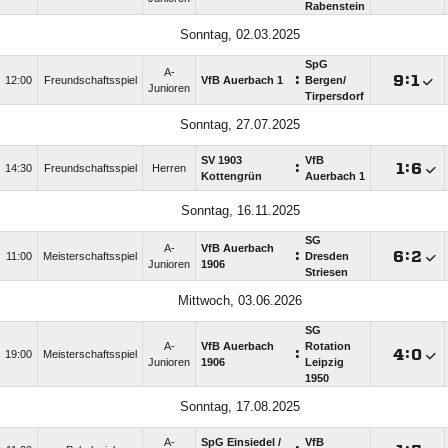
Rabenstein
Sonntag, 02.03.2025
SpG
A-
:

:

12:00
Freundschaftsspiel
VfB Auerbach 1
Bergen/​
Junioren
Tirpersdorf
Sonntag, 27.07.2025
SV 1903
VfB
:

:

14:30
Freundschaftsspiel
Herren
Kottengrün
Auerbach 1
Sonntag, 16.11.2025
SG
A-
VfB Auerbach
:

:

11:00
Meisterschaftsspiel
Dresden
Junioren
1906
Striesen
Mittwoch, 03.06.2026
SG
A-
VfB Auerbach
Rotation
:

:

19:00
Meisterschaftsspiel
Junioren
1906
Leipzig
1950
Sonntag, 17.08.2025
A-
SpG Einsiedel /​
VfB