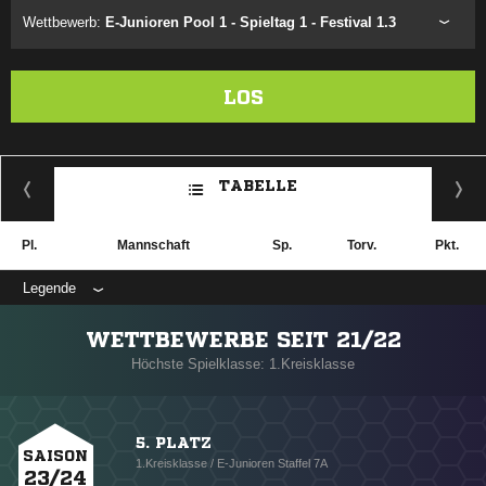
Wettbewerb:
E-Junioren Pool 1 - Spieltag 1 - Festival 1.3
LOS
TABELLE
Pl.
Mannschaft
Sp.
Torv.
Pkt.
Legende
WETTBEWERBE SEIT 21/22
Höchste Spielklasse: 1.Kreisklasse
5. PLATZ
SAISON
1.Kreisklasse / E-Junioren Staffel 7A
23/24