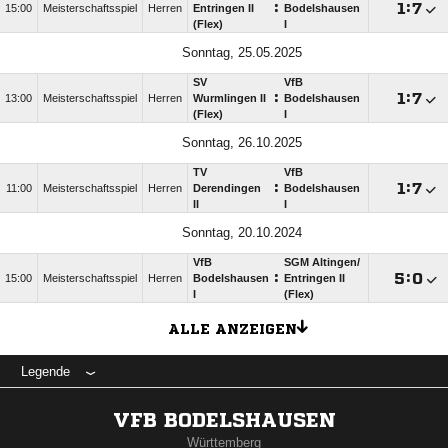
:

:

15:00
Meisterschaftsspiel
Herren
Entringen II
Bodelshausen
(Flex)
I
Sonntag, 25.05.2025
SV
VfB
:

:

13:00
Meisterschaftsspiel
Herren
Wurmlingen II
Bodelshausen
(Flex)
I
Sonntag, 26.10.2025
TV
VfB
:

:

11:00
Meisterschaftsspiel
Herren
Derendingen
Bodelshausen
II
I
Sonntag, 20.10.2024
VfB
SGM Altingen/​
:

:

15:00
Meisterschaftsspiel
Herren
Bodelshausen
Entringen II
I
(Flex)
ALLE ANZEIGEN
Legende
VFB BODELSHAUSEN
Württemberg