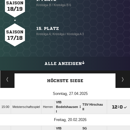
SAISON
Kreisliga B / Kreisliga B 6
18/19
15. PLATZ
SAISON
Kreisliga A; Kreisliga / Kreisliga A 3
17/18
ALLE ANZEIGEN
HÖCHSTE SIEGE
Sonntag, 27.04.2025
VfB
TSV Hirschau
:

:

15:00
Meisterschaftsspiel
Herren
Bodelshausen
II
I
Freitag, 20.02.2026
VfB
SG