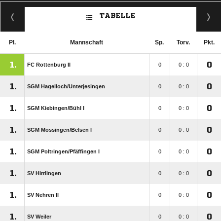
TABELLE
Pl.
Mannschaft
Sp.
Torv.
Pkt.
1.
0
FC Rottenburg II
0
0 : 0
1.
0
SGM Hagelloch/​Unterjesingen
0
0 : 0
1.
0
SGM Kiebingen/​Bühl I
0
0 : 0
1.
0
SGM Mössingen/​Belsen I
0
0 : 0
1.
0
SGM Poltringen/​Pfäffingen I
0
0 : 0
1.
0
SV Hirrlingen
0
0 : 0
1.
0
SV Nehren II
0
0 : 0
1.
0
SV Weiler
0
0 : 0