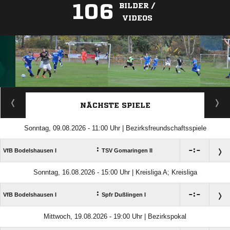
106
BILDER /
VIDEOS
ANZEIGE
NÄCHSTE SPIELE
Sonntag, 09.08.2026 - 11:00 Uhr | Bezirksfreundschaftsspiele
:

:

VfB Bodelshausen I
TSV Gomaringen II
Sonntag, 16.08.2026 - 15:00 Uhr | Kreisliga A; Kreisliga
:

:

VfB Bodelshausen I
Spfr Dußlingen I
Mittwoch, 19.08.2026 - 19:00 Uhr | Bezirkspokal