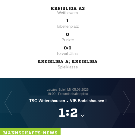
KREISLIGA A3
Wettbewerb
1
Tabellenplatz
0
Punkte
0:0
Torverhältnis
KREISLIGA A; KREISLIGA
Spielklasse
Letztes Spiel: Mi, 05.08.2026
19:00 | Freundschaftsspiele
TSG Wittershausen
-
VfB Bodelshausen I

:

MANNSCHAFTS-NEWS