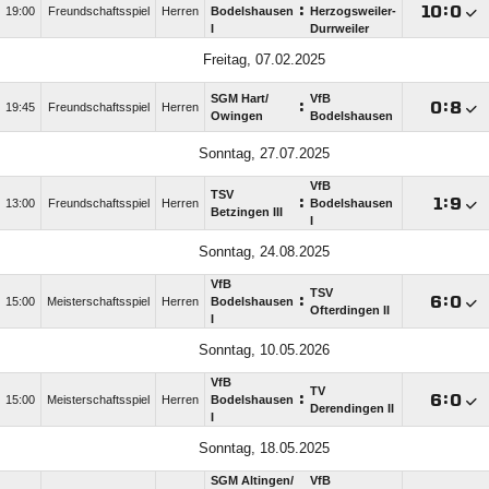
:

:

19:00
Freundschaftsspiel
Herren
Bodelshausen
Herzogsweiler-
I
Durrweiler
Freitag, 07.02.2025
SGM Hart/​
VfB
:

:

19:45
Freundschaftsspiel
Herren
Owingen
Bodelshausen
Sonntag, 27.07.2025
VfB
TSV
:

:

13:00
Freundschaftsspiel
Herren
Bodelshausen
Betzingen III
I
Sonntag, 24.08.2025
VfB
TSV
:

:

15:00
Meisterschaftsspiel
Herren
Bodelshausen
Ofterdingen II
I
Sonntag, 10.05.2026
VfB
TV
:

:

15:00
Meisterschaftsspiel
Herren
Bodelshausen
Derendingen II
I
Sonntag, 18.05.2025
SGM Altingen/​
VfB