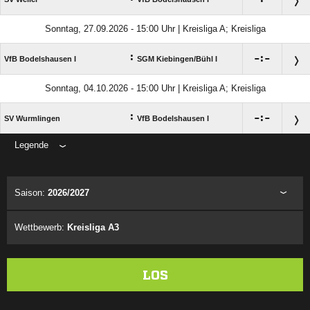
Sonntag, 27.09.2026 - 15:00 Uhr | Kreisliga A; Kreisliga
:

:

VfB Bodelshausen I
SGM Kiebingen/​Bühl I
Sonntag, 04.10.2026 - 15:00 Uhr | Kreisliga A; Kreisliga
:

:

SV Wurmlingen
VfB Bodelshausen I
Legende
ANZEIGE
Saison:
2026/2027
Wettbewerb:
Kreisliga A3
LOS