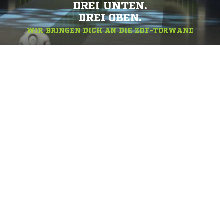
DREI UNTEN.
DREI OBEN.
WIR BRINGEN DICH AN DIE ZDF-TORWAND