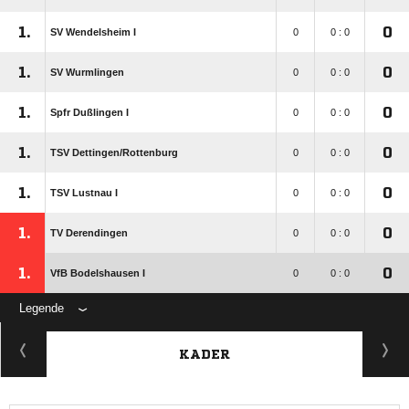
1.
0
SV Wendelsheim I
0
0 : 0
1.
0
SV Wurmlingen
0
0 : 0
1.
0
Spfr Dußlingen I
0
0 : 0
1.
0
TSV Dettingen/​Rottenburg
0
0 : 0
1.
0
TSV Lustnau I
0
0 : 0
1.
0
TV Derendingen
0
0 : 0
1.
0
VfB Bodelshausen I
0
0 : 0
Legende
KADER