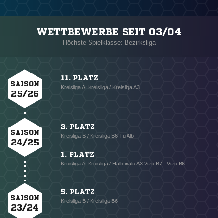
WETTBEWERBE SEIT 03/04
Höchste Spielklasse: Bezirksliga
11. PLATZ
SAISON
Kreisliga A; Kreisliga / Kreisliga A3
25/26
2. PLATZ
SAISON
Kreisliga B / Kreisliga B6 Tü Alb
24/25
1. PLATZ
Kreisliga A; Kreisliga / Halbfinale A3 Vize B7 - Vize B6
5. PLATZ
SAISON
Kreisliga B / Kreisliga B6
23/24