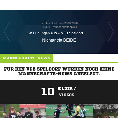
Letztes Spiel: So, 02.08.2026
10:30 | Freundschaftsspiele
SV Fühlingen U15
-
VFB Speldorf
Nichtantritt BEIDE
MANNSCHAFTS-NEWS
FÜR DEN VFB SPELDORF WURDEN NOCH KEINE
MANNSCHAFTS-NEWS ANGELEGT.
10
BILDER /
VIDEOS