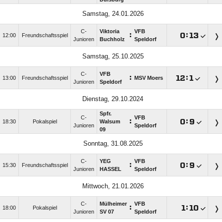
Samstag, 24.01.2026
C-
Viktoria
VFB
:

:

12:00
Freundschaftsspiel
Junioren
Buchholz
Speldorf
Samstag, 25.10.2025
C-
VFB
:

:

13:00
Freundschaftsspiel
MSV Moers
Junioren
Speldorf
Dienstag, 29.10.2024
Spfr.
C-
VFB
:

:

18:30
Pokalspiel
Walsum
Junioren
Speldorf
09
Sonntag, 31.08.2025
C-
YEG
VFB
:

:

15:30
Freundschaftsspiel
Junioren
HASSEL
Speldorf
Mittwoch, 21.01.2026
C-
Mülheimer
VFB
:

:

18:00
Pokalspiel
Junioren
SV 07
Speldorf