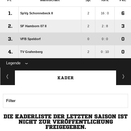
Pl.
Mannschaft
Sp.
Torv.
Pkt.
1.
6
SpVg Schonnebeck II
2
16 : 0
2.
3
SF Hamborn 07 II
2
2 : 8
3.
0
VFB Speldorf
0
0 : 0
4.
0
TV Grafenberg
2
0 : 10
Legende
KADER
Filter
DIE KADERLISTE DER LETZTEN SAISON IST
NICHT ZUR VERÖFFENTLICHUNG
FREIGEGEBEN.