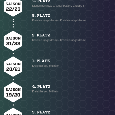
4. PLATZ
SAISON
Niederrheinliga / C-Qualifikation, Gruppe 6
22/23
8. PLATZ
Kreisleistungsklasse / Kreisleistungsklasse
3. PLATZ
SAISON
Kreisleistungsklasse / Kreisleistungsklasse
21/22
1. PLATZ
SAISON
Kreisklasse / Mülheim
20/21
4. PLATZ
SAISON
Kreisklasse / Mülheim
19/20
9. PLATZ