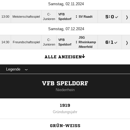
Samstag, 02.11.2024
C-
VFB
:

:

13:00
Meisterschaftsspiel
SV Raadt
Junioren
Speldorf
Samstag, 07.12.2024
JSG
C-
VFB
:

:

14:30
Freundschaftsspiel
Rheinkamp
Junioren
Speldorf
/​Meerfeld
ALLE ANZEIGEN
Legende
VFB SPELDORF
Niederrhein
1919
Gründungsjahr
GRÜN-WEISS