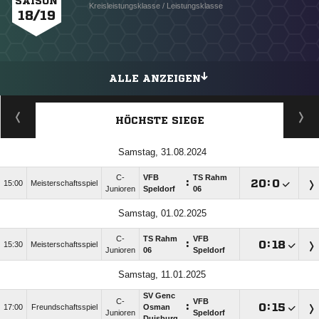
SAISON
Kreisleistungsklasse / Leistungsklasse
18/19
ALLE ANZEIGEN
HÖCHSTE SIEGE
Samstag, 31.08.2024
C-
VFB
TS Rahm
:

:

15:00
Meisterschaftsspiel
Junioren
Speldorf
06
Samstag, 01.02.2025
C-
TS Rahm
VFB
:

:

15:30
Meisterschaftsspiel
Junioren
06
Speldorf
Samstag, 11.01.2025
SV Genc
C-
VFB
:

:

17:00
Freundschaftsspiel
Osman
Junioren
Speldorf
Duisburg