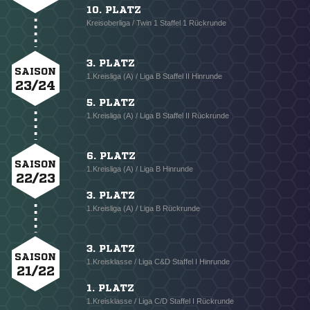
10. PLATZ
Kreisoberliga / Twin 1 Staffel 1 Rückrunde
3. PLATZ
SAISON
1.Kreisliga (A) / Liga B Staffel II Hinrunde
23/24
5. PLATZ
1.Kreisliga (A) / Liga B Staffel II Rückrunde
6. PLATZ
SAISON
1.Kreisliga (A) / Liga B Hinrunde
22/23
3. PLATZ
1.Kreisliga (A) / Liga B Rückrunde
3. PLATZ
SAISON
1.Kreisklasse / Liga C&D Staffel I Hinrunde
21/22
1. PLATZ
1.Kreisklasse / Liga C/D Staffel I Rückrunde