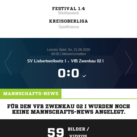
FESTIVAL 1.4
Wettbewerb
KREISOBERLIGA
Spielklasse
Letztes Spiel: So, 21.06.2026
09:00 | Meisterschaften
1
SV Liebertwolkwitz I
-
VfB Zwenkau 02 I

:

MANNSCHAFTS-NEWS
FÜR DEN VFB ZWENKAU 02 I WURDEN NOCH
KEINE MANNSCHAFTS-NEWS ANGELEGT.
59
BILDER /
VIDEOS