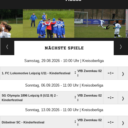
ANZEIGE
NÄCHSTE SPIELE
Samstag, 29.08.2026 - 10:00 Uhr | Kreisoberliga
VfB Zwenkau 02
:

:

1. FC Lokomotive Leipzig U11 - Kinderfestival
I
Sonntag, 06.09.2026 - 11:00 Uhr | Kreisoberliga
SG Olympia 1896 Leipzig II (U11 II) 2 -
VfB Zwenkau 02
:

:

Kinderfestival
I
Sonntag, 13.09.2026 - 11:00 Uhr | Kreisoberliga
VfB Zwenkau 02
:

:

Döbelner SC - Kinderfestival
I