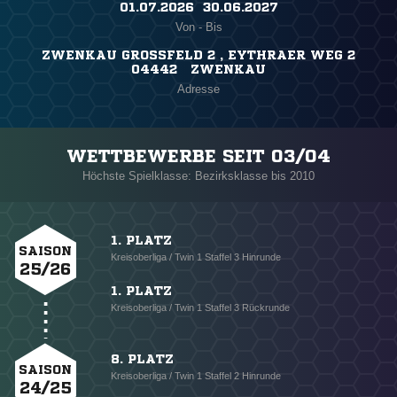
01.07.2026 ​ 30.06.2027
Von - Bis
ZWENKAU GROSSFELD 2 , EYTHRAER WEG 2
04442 ZWENKAU
Adresse
WETTBEWERBE SEIT 03/04
Höchste Spielklasse: Bezirksklasse bis 2010
1. PLATZ
SAISON
Kreisoberliga / Twin 1 Staffel 3 Hinrunde
25/26
1. PLATZ
Kreisoberliga / Twin 1 Staffel 3 Rückrunde
8. PLATZ
SAISON
Kreisoberliga / Twin 1 Staffel 2 Hinrunde
24/25