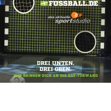
DREI UNTEN.
DREI OBEN.
WIR BRINGEN DICH AN DIE ZDF-TORWAND