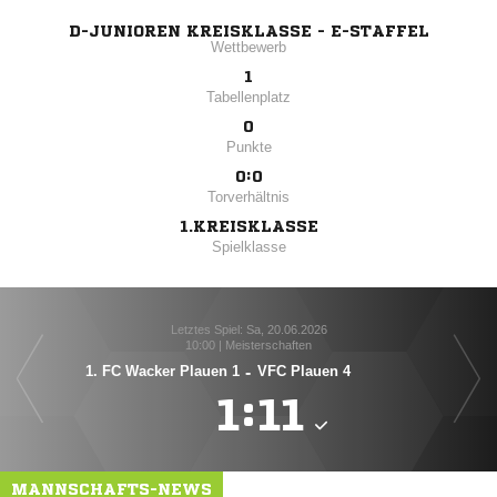
D-JUNIOREN KREISKLASSE - E-STAFFEL
Wettbewerb
1
Tabellenplatz
0
Punkte
0:0
Torverhältnis
1.KREISKLASSE
Spielklasse
Letztes Spiel: Sa, 20.06.2026
10:00 | Meisterschaften
1. FC Wacker Plauen 1
-
VFC Plauen 4
1

:

MANNSCHAFTS-NEWS