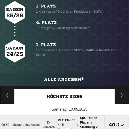
1. PLATZ
SAISON
1.Kreisklasse / D-Junioren Kreisklasse - Staffel 4
25/26
4. PLATZ
1.Kreisliga (A) / Kreisliga Meisterrunde
1. PLATZ
SAISON
1.Kreisklasse / D-Junioren VISION MAKLER Kreisklasse - E-
24/25
Staffel
ALLE ANZEIGEN
HÖCHSTE SIEGE
Samstag, 10.05.2025
SpG Ranch
VFC Plauen
D-
Plauen /​
:

:

09:30
Meisterschaftsspiel
4 (E-
Junioren
Straßberg 2