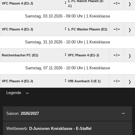
1. FC Ranch Plauen (E-
:

:

VFC Plauen 4 (E1-J)
J.)
Samstag, 03.10.2026 - 09:00 Uhr | 1.Kreisklasse
:

:

VFC Plauen 4 (E1-J)
1. FC Wacker Plauen (E1)
Samstag, 31.10.2026 - 10:00 Uhr | 1.Kreisklasse
:

:

Reichenbacher FC (E1)
VFC Plauen 4 (E1-J)
Samstag, 07.11.2026 - 10:00 Uhr | 1.Kreisklasse
:

:

VFC Plauen 4 (E1-J)
VfB Auerbach 3 (E 1)
Legende
ANZEIGE
Saison:
2026/2027
Wettbewerb:
D-Junioren Kreisklasse - E-Staffel