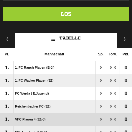
LOS
TABELLE
Pl.
Mannschaft
Sp.
Torv.
Pkt.
1.
0
1. FC Ranch Plauen (E-J.)
0
0 : 0
1.
0
1. FC Wacker Plauen (E1)
0
0 : 0
1.
0
FC Werda ( E.Jugend)
0
0 : 0
1.
0
Reichenbacher FC (E1)
0
0 : 0
1.
0
VFC Plauen 4 (E1-J)
0
0 : 0