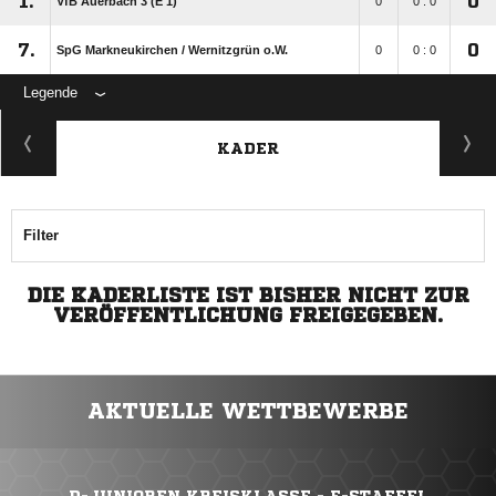
1.
0
VfB Auerbach 3 (E 1)
0
0 : 0
7.
0
SpG Markneukirchen /​ Wernitzgrün o.W.
0
0 : 0
Legende
KADER
Filter
DIE KADERLISTE IST BISHER NICHT ZUR
VERÖFFENTLICHUNG FREIGEGEBEN.
AKTUELLE WETTBEWERBE