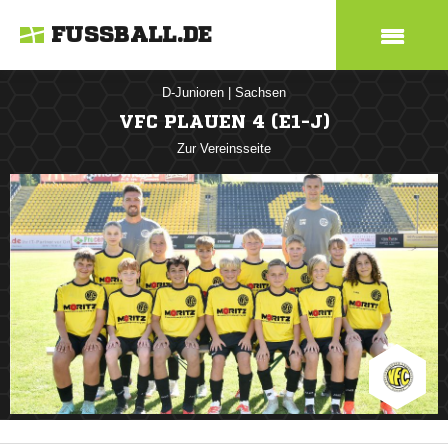
FUSSBALL.DE
D-Junioren
|
Sachsen
VFC PLAUEN 4 (E1-J)
Zur Vereinsseite