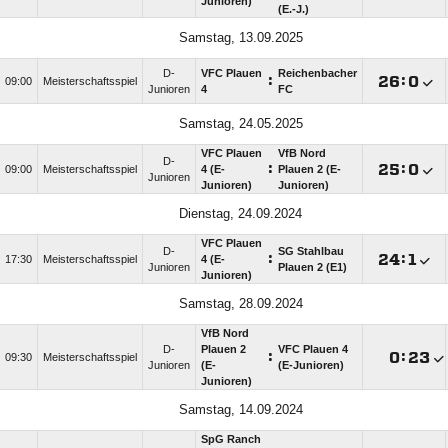
Junioren)
(E.-J.)
Samstag, 13.09.2025
D-
VFC Plauen
Reichenbacher
:

:

09:00
Meisterschaftsspiel
Junioren
4
FC
Samstag, 24.05.2025
VFC Plauen
VfB Nord
D-
:

:

09:00
Meisterschaftsspiel
4 (E-
Plauen 2 (E-
Junioren
Junioren)
Junioren)
Dienstag, 24.09.2024
VFC Plauen
D-
SG Stahlbau
:

:

17:30
Meisterschaftsspiel
4 (E-
Junioren
Plauen 2 (E1)
Junioren)
Samstag, 28.09.2024
VfB Nord
D-
Plauen 2
VFC Plauen 4
:

:

09:30
Meisterschaftsspiel
Junioren
(E-
(E-Junioren)
Junioren)
Samstag, 14.09.2024
SpG Ranch