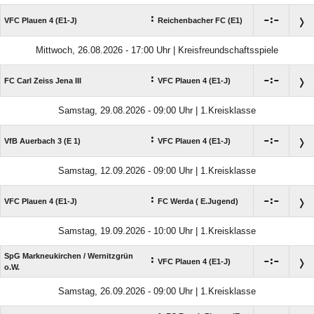
:

:

VFC Plauen 4 (E1-J)
Reichenbacher FC (E1)
Mittwoch, 26.08.2026 - 17:00 Uhr | Kreisfreundschaftsspiele
:

:

FC Carl Zeiss Jena III
VFC Plauen 4 (E1-J)
Samstag, 29.08.2026 - 09:00 Uhr | 1.Kreisklasse
:

:

VfB Auerbach 3 (E 1)
VFC Plauen 4 (E1-J)
Samstag, 12.09.2026 - 09:00 Uhr | 1.Kreisklasse
:

:

VFC Plauen 4 (E1-J)
FC Werda ( E.Jugend)
Samstag, 19.09.2026 - 10:00 Uhr | 1.Kreisklasse
SpG Markneukirchen /​ Wernitzgrün
:

:

VFC Plauen 4 (E1-J)
o.W.
Samstag, 26.09.2026 - 09:00 Uhr | 1.Kreisklasse