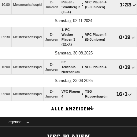
D-
Plauen /​
VFC Plauen 4
:

:

10:00
Meisterschaftsspiel
Junioren
Straßberg 2
(E-Junioren)
(E.-J.)
Samstag, 02.11.2024
1. FC
D-
Wacker
VFC Plauen 4
:

:

09:30
Meisterschaftsspiel
Junioren
Plauen 3
(E-Junioren)
(E1-J.)
Samstag, 30.08.2025
FC
D-
:

:

10:00
Meisterschaftsspiel
Teutonia
VFC Plauen 4
Junioren
Netzschkau
Samstag, 23.08.2025
D-
VFC Plauen
TSG
:

:

09:00
Meisterschaftsspiel
Junioren
4
Ruppertsgrün
ALLE ANZEIGEN
Legende
VFC PLAUEN