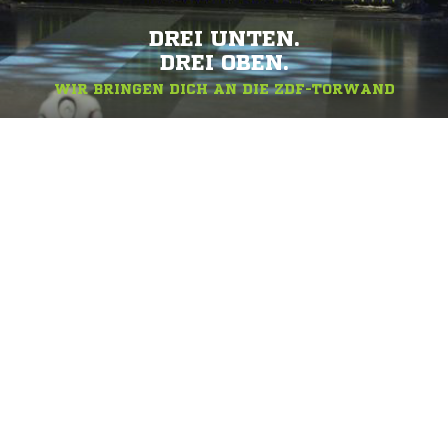
DREI UNTEN.
DREI OBEN.
WIR BRINGEN DICH AN DIE ZDF-TORWAND