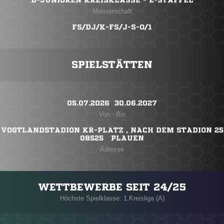
D-JUNIOREN KREISKLASSE - E-STAFFEL
Meisterschaft
FS/DJ/K-FS/J-S-O/1
SPIELSTÄTTEN
05.07.2026 ​ 30.06.2027
Von - Bis
VOGTLANDSTADION KR-PLATZ , NACH DEM STADION 25
08525 PLAUEN
Adresse
WETTBEWERBE SEIT 24/25
Höchste Spielklasse: 1.Kreisliga (A)