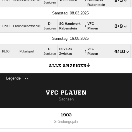
:

:

11:00
Meisterschaftsspiel
VFC Plauen
Handwerk
Junioren
Rabenstein
Samstag, 08.03.2025
D-
SG Handwerk
VFC
:

:

11:00
Freundschaftsspiel
Junioren
Rabenstein
Plauen
Samstag, 16.08.2025
D-
ESV Lok
VFC
:

:

16:00
Pokalspiel
Junioren
Zwickau
Plauen
ALLE ANZEIGEN
Legende
VFC PLAUEN
Sachsen
1903
Gründungsjahr