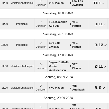
D-
ESV Lok
:

:

11:00
Meisterschaftsspiel
VFC Plauen
Junioren
Zwickau
Samstag, 10.08.2024
D-
FC Erzgebirge
VFC
:

:

11:00
Pokalspiel
Junioren
Aue U11
Plauen
Samstag, 26.10.2024
D-
ESV Lok
VFC
:

:

13:00
Pokalspiel
Junioren
Zwickau
Plauen
Samstag, 17.08.2024
Jugendfußball-
D-
VFC
:

:

11:00
Meisterschaftsspiel
Verein
Junioren
Plauen
Westsachsen
Sonntag, 08.09.2024
D-
VfB
:

:

11:00
Meisterschaftsspiel
VFC Plauen
Junioren
Auerbach
Sonntag, 29.09.2024
SG
D-