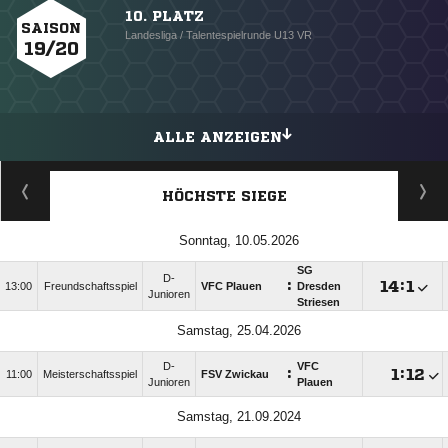
10. PLATZ
SAISON
Landesliga / Talentespielrunde U13 VR
19/20
ALLE ANZEIGEN
HÖCHSTE SIEGE
Sonntag, 10.05.2026
SG
D-
:

:

13:00
Freundschaftsspiel
VFC Plauen
Dresden
Junioren
Striesen
Samstag, 25.04.2026
D-
VFC
:

:

11:00
Meisterschaftsspiel
FSV Zwickau
Junioren
Plauen
Samstag, 21.09.2024