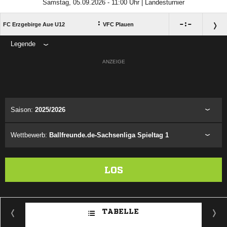
Samstag, 05.09.2026 - 11:00 Uhr | Landesturnier
:

:

FC Erzgebirge Aue U12
VFC Plauen
Legende
ANZEIGE
Saison:
2025/2026
Wettbewerb:
Ballfreunde.de-Sachsenliga Spieltag 1
LOS
TABELLE