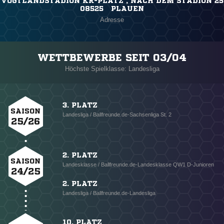
VOGTLANDSTADION KR-PLATZ , NACH DEM STADION 25
08525 PLAUEN
Adresse
WETTBEWERBE SEIT 03/04
Höchste Spielklasse: Landesliga
3. PLATZ
SAISON
Landesliga / Ballfreunde.de-Sachsenliga St. 2
25/26
2. PLATZ
SAISON
Landesklasse / Ballfreunde.de-Landesklasse QW1 D-Junioren
24/25
2. PLATZ
Landesliga / Ballfreunde.de-Landesliga
10. PLATZ