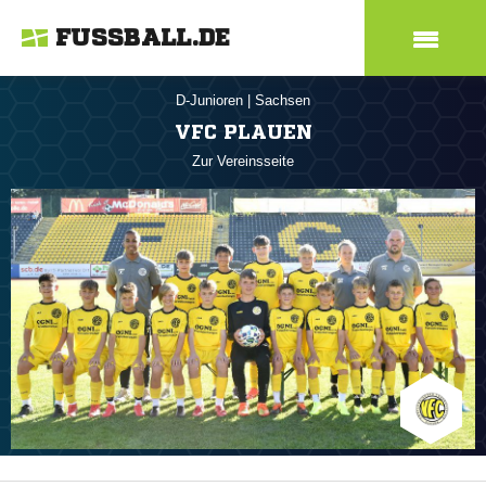
FUSSBALL.DE
D-Junioren
|
Sachsen
VFC PLAUEN
Zur Vereinsseite