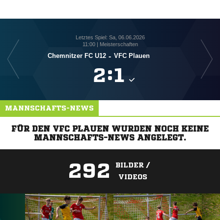
Letztes Spiel: Sa, 06.06.2026
11:00 | Meisterschaften
Chemnitzer FC U12
-
VFC Plauen

:

MANNSCHAFTS-NEWS
FÜR DEN VFC PLAUEN WURDEN NOCH KEINE
MANNSCHAFTS-NEWS ANGELEGT.
292
BILDER /
VIDEOS