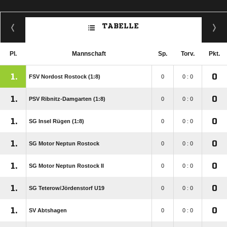
TABELLE
Pl.
Mannschaft
Sp.
Torv.
Pkt.
1.
0
FSV Nordost Rostock (1:8)
0
0 : 0
1.
0
PSV Ribnitz-Damgarten (1:8)
0
0 : 0
1.
0
SG Insel Rügen (1:8)
0
0 : 0
1.
0
SG Motor Neptun Rostock
0
0 : 0
1.
0
SG Motor Neptun Rostock II
0
0 : 0
1.
0
SG Teterow/​Jördenstorf U19
0
0 : 0
1.
0
SV Abtshagen
0
0 : 0