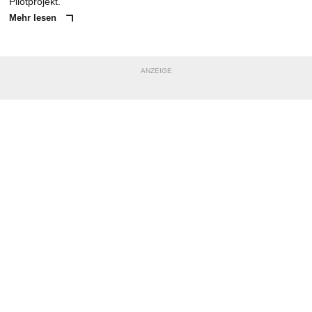
Pilotprojekt.
Mehr lesen
ANZEIGE
NACHRICHT SENDEN
* Pflichtfelder