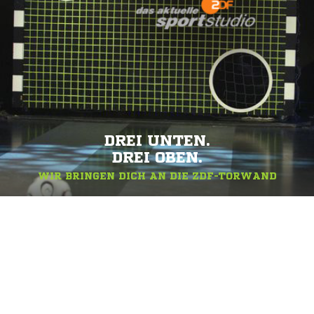
DREI UNTEN.
DREI OBEN.
WIR BRINGEN DICH AN DIE ZDF-TORWAND