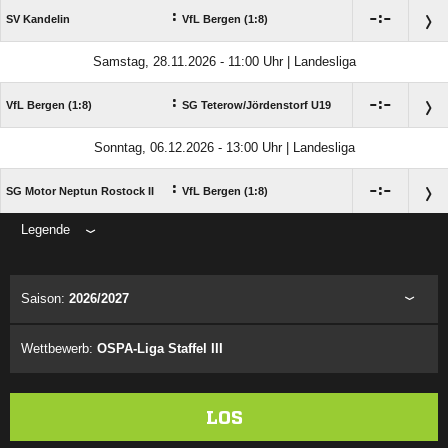
:

:

SV Kandelin
VfL Bergen (1:8)
Samstag, 28.11.2026 - 11:00 Uhr | Landesliga
:

:

VfL Bergen (1:8)
SG Teterow/​Jördenstorf U19
Sonntag, 06.12.2026 - 13:00 Uhr | Landesliga
:

:

SG Motor Neptun Rostock II
VfL Bergen (1:8)
Legende
ANZEIGE
Saison:
2026/2027
Wettbewerb:
OSPA-Liga Staffel III
LOS