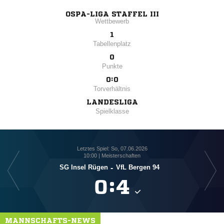
OSPA-LIGA STAFFEL III
Wettbewerb
1
Tabellenplatz
0
Punkte
0:0
Torverhältnis
LANDESLIGA
Spielklasse
Letztes Spiel: So, 07.06.2026
10:00 | Meisterschaften
SG Insel Rügen
-
VfL Bergen 94

:

MANNSCHAFTS-NEWS