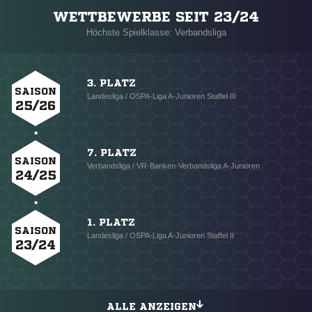
WETTBEWERBE SEIT 23/24
Höchste Spielklasse: Verbandsliga
3. PLATZ
SAISON
Landesliga / OSPA-Liga A-Junioren Staffel III
25/26
7. PLATZ
SAISON
Verbandsliga / VR-Banken-Verbandsliga A-Junioren
24/25
1. PLATZ
SAISON
Landesliga / OSPA-Liga A-Junioren Staffel II
23/24
ALLE ANZEIGEN