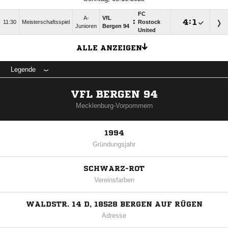
FC
A-
VfL
:

:

11:30
Meisterschaftsspiel
Rostock
Junioren
Bergen 94
United
ALLE ANZEIGEN
Legende
VFL BERGEN 94
Mecklenburg-Vorpommern
1994
Gründungsjahr
SCHWARZ-ROT
Vereinsfarben
WALDSTR. 14 D, 18528 BERGEN AUF RÜGEN
Adresse