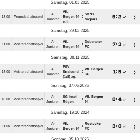
Samstag, 01.03.2025
VfL
A-
SV 93
:

:

13:00
Freundschaftsspiel
Bergen 94
Junioren
Niepars
e. I.
Samstag, 29.03.2025
A-
VfL
Doberaner
:

:

11:00
Meisterschaftsspiel
Junioren
Bergen 94
FC
Samstag, 08.11.2025
PSV
A-
VfL Bergen
:

:

13:00
Meisterschaftsspiel
Stralsund
Junioren
94
(1:8) zg.
Sonntag, 07.06.2026
A-
SG Insel
VfL Bergen
:

:

10:00
Meisterschaftsspiel
Junioren
Rügen
94
Samstag, 19.10.2024
A-
VfL
Rostocker
:

:

11:00
Meisterschaftsspiel
Junioren
Bergen 94
FC
Sonntag, 05.10.2025