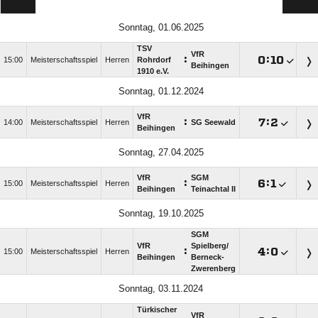
Sonntag, 01.06.2025
TSV
VfR
:

:

15:00
Meisterschaftsspiel
Herren
Rohrdorf
Beihingen
1910 e.V.
Sonntag, 01.12.2024
VfR
:

:

14:00
Meisterschaftsspiel
Herren
SG Seewald
Beihingen
Sonntag, 27.04.2025
VfR
SGM
:

:

15:00
Meisterschaftsspiel
Herren
Beihingen
Teinachtal II
Sonntag, 19.10.2025
SGM
VfR
Spielberg/​
:

:

15:00
Meisterschaftsspiel
Herren
Beihingen
Berneck-
Zwerenberg
Sonntag, 03.11.2024
Türkischer
VfR