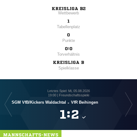
KREISLIGA B2
Wettbewerb
1
Tabellenplatz
0
Punkte
0:0
Torverhältnis
KREISLIGA B
Spielklasse
Letztes Spiel: Mi, 05.08.2026
19:00 | Freundschaftsspiele
SGM VfB/​Kickers Waldachtal
-
VfR Beihingen

:

MANNSCHAFTS-NEWS