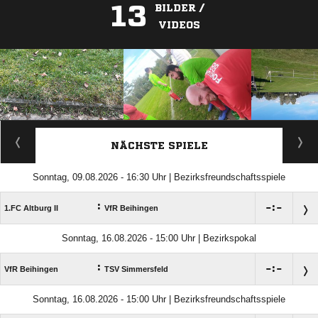
13
BILDER /
VIDEOS
ANZEIGE
NÄCHSTE SPIELE
Sonntag, 09.08.2026 - 16:30 Uhr | Bezirksfreundschaftsspiele
:

:

1.FC Altburg II
VfR Beihingen
Sonntag, 16.08.2026 - 15:00 Uhr | Bezirkspokal
:

:

VfR Beihingen
TSV Simmersfeld
Sonntag, 16.08.2026 - 15:00 Uhr | Bezirksfreundschaftsspiele