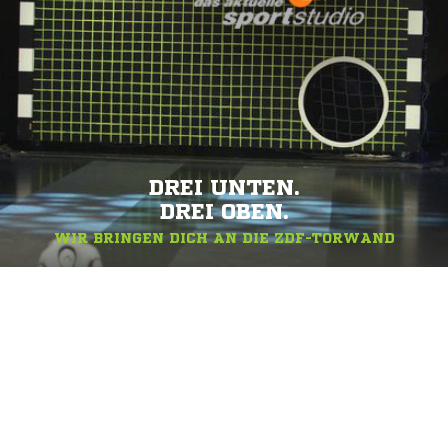
DREI UNTEN.
DREI OBEN.
WIR BRINGEN DICH AN DIE ZDF-TORWAND