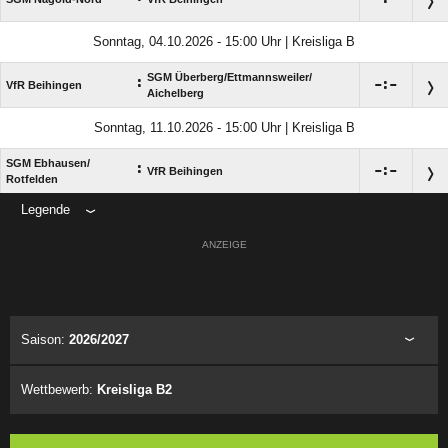
Sonntag, 04.10.2026 - 15:00 Uhr | Kreisliga B
SGM Überberg/​Ettmannsweiler/​
:

:

VfR Beihingen
Aichelberg
Sonntag, 11.10.2026 - 15:00 Uhr | Kreisliga B
SGM Ebhausen/​
:

:

VfR Beihingen
Rotfelden
Legende
ANZEIGE
Saison:
2026/2027
Wettbewerb:
Kreisliga B2