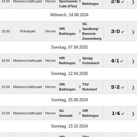
:

:

14:30
Meisterschaftsspiel
Herren
Sportverein
Beihingen
Calw (Flex)
Mittwoch, 14.08.2024
SG
VfR
Spielberg/​
:

:

18:30
Pokalspiel
Herren
Beihingen
Berneck-
Zwerenberg
Sonntag, 07.09.2025
VfR
Spvgg
:

:

15:00
Meisterschaftsspiel
Herren
Beihingen
Grömbach
Sonntag, 12.04.2026
VfR
TSV
:

:

15:00
Meisterschaftsspiel
Herren
Beihingen
Rohrdorf
Sonntag, 25.08.2024
SG
VfR
:

:

15:00
Meisterschaftsspiel
Herren
Seewald
Beihingen
Sonntag, 13.10.2024