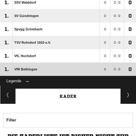
1.
0
SSV Walddorf
0
0 : 0
1.
0
SV Gündringen
0
0 : 0
1.
0
Spvgg Grömbach
0
0 : 0
1.
0
TSV Rohrdorf 1910 e.V.
0
0 : 0
1.
0
VfL Hochdorf
0
0 : 0
1.
0
VfR Beihingen
0
0 : 0
Legende
KADER
Filter