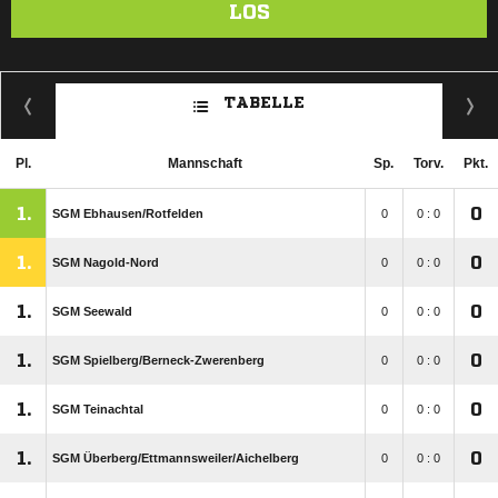
LOS
TABELLE
Pl.
Mannschaft
Sp.
Torv.
Pkt.
1.
0
SGM Ebhausen/​Rotfelden
0
0 : 0
1.
0
SGM Nagold-Nord
0
0 : 0
1.
0
SGM Seewald
0
0 : 0
1.
0
SGM Spielberg/​Berneck-Zwerenberg
0
0 : 0
1.
0
SGM Teinachtal
0
0 : 0
1.
0
SGM Überberg/​Ettmannsweiler/​Aichelberg
0
0 : 0