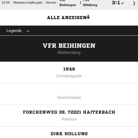
VfR
TSV
:

:

15:00
Meisterschaftsspiel
Herren
Beihingen
Wildberg
ALLE ANZEIGEN
Legende
VFR BEIHINGEN
Württemberg
1946
Gründungsjahr
Vereinsfarben
FORCHENWEG 39, 72221 HAITERBACH
Adresse
DIRK HOLLUNG