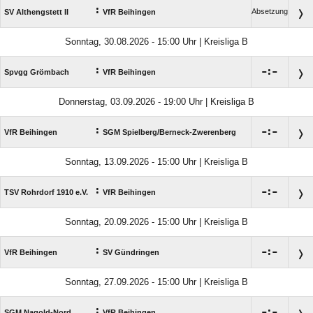
:
Absetzung
SV Althengstett II
VfR Beihingen
Sonntag, 30.08.2026 - 15:00 Uhr | Kreisliga B
:

:

Spvgg Grömbach
VfR Beihingen
Donnerstag, 03.09.2026 - 19:00 Uhr | Kreisliga B
:

:

VfR Beihingen
SGM Spielberg/​Berneck-Zwerenberg
Sonntag, 13.09.2026 - 15:00 Uhr | Kreisliga B
:

:

TSV Rohrdorf 1910 e.V.
VfR Beihingen
Sonntag, 20.09.2026 - 15:00 Uhr | Kreisliga B
:

:

VfR Beihingen
SV Gündringen
Sonntag, 27.09.2026 - 15:00 Uhr | Kreisliga B
:

:

SGM Nagold-Nord
VfR Beihingen