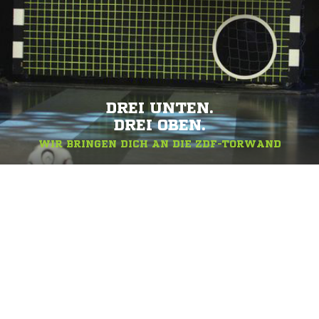
DREI UNTEN.
DREI OBEN.
WIR BRINGEN DICH AN DIE ZDF-TORWAND