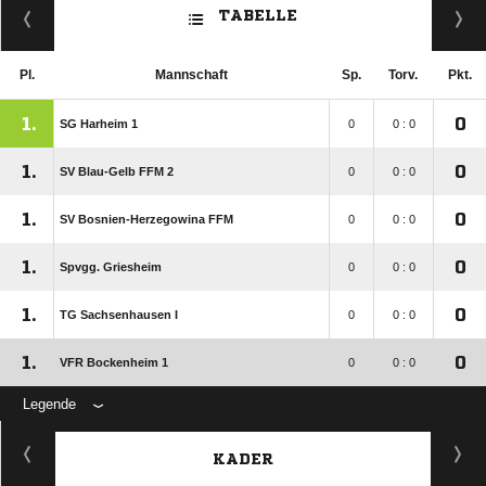
TABELLE
Pl.
Mannschaft
Sp.
Torv.
Pkt.
1.
0
SG Harheim 1
0
0 : 0
1.
0
SV Blau-Gelb FFM 2
0
0 : 0
1.
0
SV Bosnien-Herzegowina FFM
0
0 : 0
1.
0
Spvgg. Griesheim
0
0 : 0
1.
0
TG Sachsenhausen I
0
0 : 0
1.
0
VFR Bockenheim 1
0
0 : 0
Legende
KADER