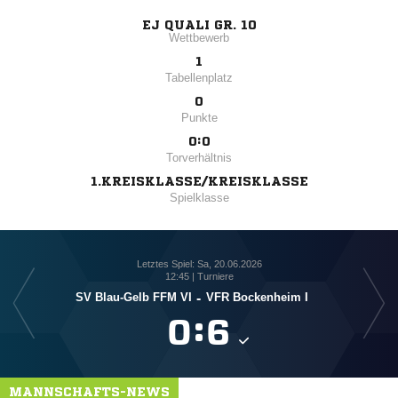
EJ QUALI GR. 10
Wettbewerb
1
Tabellenplatz
0
Punkte
0:0
Torverhältnis
1.KREISKLASSE/KREISKLASSE
Spielklasse
Letztes Spiel: Sa, 20.06.2026
12:45 | Turniere
SV Blau-Gelb FFM VI
-
VFR Bockenheim I

:

MANNSCHAFTS-NEWS