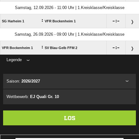
Samstag, 12.09.2026 - 11:00 Uhr | 1.Kreisklasse/Kreisklasse
:

:

SG Harheim 1
VFR Bockenheim 1
Samstag, 26.09.2026 - 09:00 Uhr | 1.Kreisklasse/Kreisklasse
:

:

VFR Bockenheim 1
SV Blau-Gelb FFM 2
Legende
ANZEIGE
Saison:
2026/2027
Wettbewerb:
EJ Quali Gr. 10
LOS