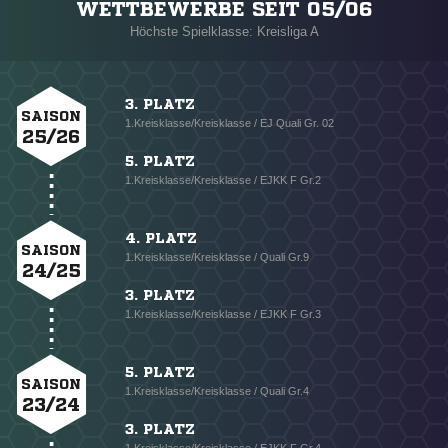
WETTBEWERBE SEIT 05/06
Höchste Spielklasse: Kreisliga A
3. PLATZ
SAISON
1.Kreisklasse/Kreisklasse / EJ Quali Gr. 02
25/26
5. PLATZ
1.Kreisklasse/Kreisklasse / EJKK F Gr.2
4. PLATZ
SAISON
1.Kreisklasse/Kreisklasse / Quali Gr.9
24/25
3. PLATZ
1.Kreisklasse/Kreisklasse / EJKK F Gr.3
5. PLATZ
SAISON
1.Kreisklasse/Kreisklasse / Quali Gr.4
23/24
3. PLATZ