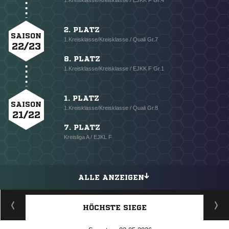
1.Kreisklasse/Kreisklasse / EJKK F Gr.4
2. PLATZ
SAISON
1.Kreisklasse/Kreisklasse / Quali Gr.7
22/23
8. PLATZ
1.Kreisklasse/Kreisklasse / EJKK F Gr.1
1. PLATZ
SAISON
1.Kreisklasse/Kreisklasse / Quali Gr.8
21/22
7. PLATZ
Kreisliga A / EJKL F
ALLE ANZEIGEN
HÖCHSTE SIEGE