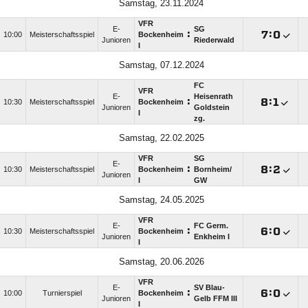
Samstag, 23.11.2024
VFR
E-
SG
:

:

10:00
Meisterschaftsspiel
Bockenheim
Junioren
Riederwald
I
Samstag, 07.12.2024
FC
VFR
E-
Heisenrath
:

:

10:30
Meisterschaftsspiel
Bockenheim
Junioren
Goldstein
I
zg.
Samstag, 22.02.2025
VFR
SG
E-
:

:

10:30
Meisterschaftsspiel
Bockenheim
Bornheim/​
Junioren
I
GW
Samstag, 24.05.2025
VFR
E-
FC Germ.
:

:

10:30
Meisterschaftsspiel
Bockenheim
Junioren
Enkheim I
I
Samstag, 20.06.2026
VFR
E-
SV Blau-
:

:

10:00
Turnierspiel
Bockenheim
Junioren
Gelb FFM III
I