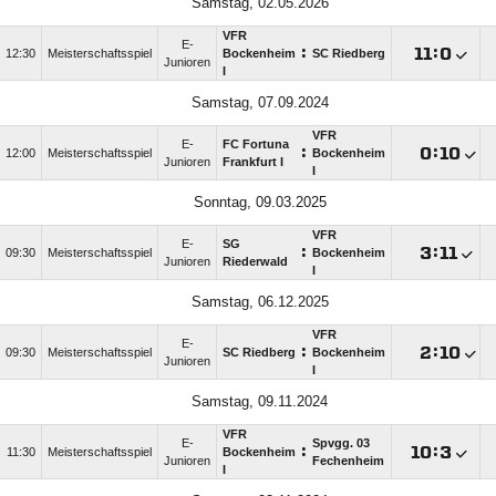
Samstag, 02.05.2026
VFR
E-
:

:

12:30
Meisterschaftsspiel
Bockenheim
SC Riedberg
Junioren
I
Samstag, 07.09.2024
VFR
E-
FC Fortuna
:

:

12:00
Meisterschaftsspiel
Bockenheim
Junioren
Frankfurt I
I
Sonntag, 09.03.2025
VFR
E-
SG
:

:

09:30
Meisterschaftsspiel
Bockenheim
Junioren
Riederwald
I
Samstag, 06.12.2025
VFR
E-
:

:

09:30
Meisterschaftsspiel
SC Riedberg
Bockenheim
Junioren
I
Samstag, 09.11.2024
VFR
E-
Spvgg. 03
:

:

11:30
Meisterschaftsspiel
Bockenheim
Junioren
Fechenheim
I