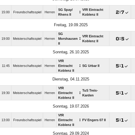
SG Spay/​
VfR Eintracht
:

:

15:00
Freundschaftsspiel
Herren
Rhens II
Koblenz II
Freitag, 19.09.2025
SG
VfR Eintracht
:

:

19:00
Meisterschaftsspiel
Herren
Morshausen
Koblenz II
II
Sonntag, 26.10.2025
VfR
:

:

11:45
Meisterschaftsspiel
Herren
Eintracht
SG Urbar II
Koblenz II
Dienstag, 04.11.2025
VfR
TuS Treis-
:

:

19:30
Meisterschaftsspiel
Herren
Eintracht
Karden
Koblenz II
Sonntag, 19.07.2026
VfR
:

:

13:00
Freundschaftsspiel
Herren
Eintracht
FV Engers 07 II
Koblenz II
Sonntag, 29.09.2024