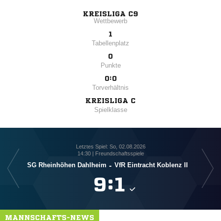
KREISLIGA C9
Wettbewerb
1
Tabellenplatz
0
Punkte
0:0
Torverhältnis
KREISLIGA C
Spielklasse
Letztes Spiel: So, 02.08.2026
14:30 | Freundschaftsspiele
SG Rheinhöhen Dahlheim
-
VfR Eintracht Koblenz II

:

MANNSCHAFTS-NEWS