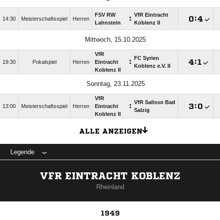
FSV RW
VfR Eintracht
:

:

14:30
Meisterschaftsspiel
Herren
Lahnstein
Koblenz II
Mittwoch, 15.10.2025
VfR
FC Syrien
:

:

19:30
Pokalspiel
Herren
Eintracht
Koblenz e.V. II
Koblenz II
Sonntag, 23.11.2025
VfR
VfR Salisso Bad
:

:

13:00
Meisterschaftsspiel
Herren
Eintracht
Salzig
Koblenz II
ALLE ANZEIGEN
Legende
VFR EINTRACHT KOBLENZ
Rheinland
1949