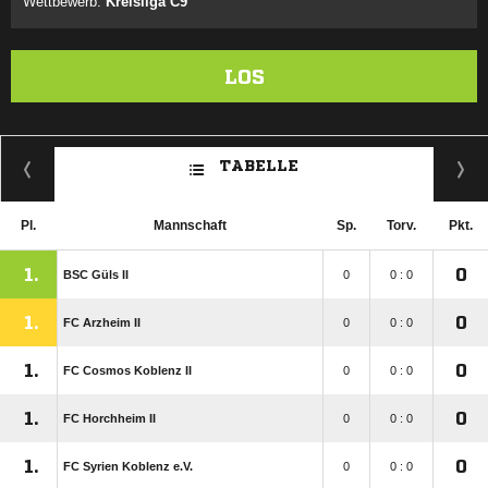
Wettbewerb:
Kreisliga C9
LOS
TABELLE
Pl.
Mannschaft
Sp.
Torv.
Pkt.
1.
0
BSC Güls II
0
0 : 0
1.
0
FC Arzheim II
0
0 : 0
1.
0
FC Cosmos Koblenz II
0
0 : 0
1.
0
FC Horchheim II
0
0 : 0
1.
0
FC Syrien Koblenz e.V.
0
0 : 0