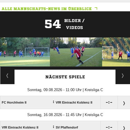
ALLE MANNSCHAFTS-NEWS IM ÜBERBLICK
54
BILDER /
VIDEOS
ANZEIGE
NÄCHSTE SPIELE
Sonntag, 09.08.2026 - 11:00 Uhr | Kreisliga C
:

:

FC Horchheim II
VfR Eintracht Koblenz II
Sonntag, 16.08.2026 - 11:45 Uhr | Kreisliga C
:

:

VfR Eintracht Koblenz II
SV Pfaffendorf