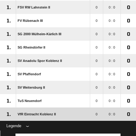
1.
0
FSV RW Lahnstein II
0
0 : 0
1.
0
FV Rübenach III
0
0 : 0
1.
0
SG 2000 Mülheim-Kärlich III
0
0 : 0
1.
0
SG Rheindörfer II
0
0 : 0
1.
0
SV Anadolu Spor Koblenz II
0
0 : 0
1.
0
SV Pfaffendorf
0
0 : 0
1.
0
SV Weitersburg II
0
0 : 0
1.
0
TuS Neuendorf
0
0 : 0
1.
0
VfR Eintracht Koblenz II
0
0 : 0
Legende