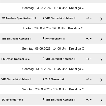
Sonntag, 23.08.2026 - 11:00 Uhr | Kreisliga C
:

:

SV Anadolu Spor Koblenz II
VfR Eintracht Koblenz II
Freitag, 28.08.2026 - 19:30 Uhr | Kreisliga C
:

:

VfR Eintracht Koblenz II
FV Rübenach III
Sonntag, 06.09.2026 - 14:00 Uhr | Kreisliga C
:

:

FC Syrien Koblenz e.V.
VfR Eintracht Koblenz II
Sonntag, 13.09.2026 - 11:45 Uhr | Kreisliga C
:

:

VfR Eintracht Koblenz II
TuS Neuendorf
Sonntag, 20.09.2026 - 13:00 Uhr | Kreisliga C
:

:

SG Rheindörfer II
VfR Eintracht Koblenz II