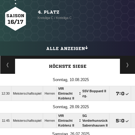
4. PLATZ
SAISON
Kreisliga C / Kreisliga C
16/17
ALLE ANZEIGEN
HÖCHSTE SIEGE
Sonntag, 10.08.2025
VfR
SSV Boppard II
:

:

12:30
Meisterschaftsspiel
Herren
Eintracht
zg.
Koblenz II
Sonntag, 28.09.2025
VfR
SG
:

:

11:45
Meisterschaftsspiel
Herren
Eintracht
Vorderhunsrück
Koblenz II
Sabershausen II
Samstag, 26.07.2025