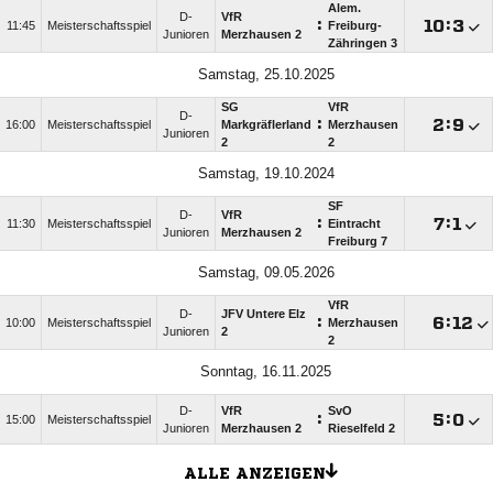
Alem.
D-
VfR
:

:

11:45
Meisterschaftsspiel
Freiburg-
Junioren
Merzhausen 2
Zähringen 3
Samstag, 25.10.2025
SG
VfR
D-
:

:

16:00
Meisterschaftsspiel
Markgräflerland
Merzhausen
Junioren
2
2
Samstag, 19.10.2024
SF
D-
VfR
:

:

11:30
Meisterschaftsspiel
Eintracht
Junioren
Merzhausen 2
Freiburg 7
Samstag, 09.05.2026
VfR
D-
JFV Untere Elz
:

:

10:00
Meisterschaftsspiel
Merzhausen
Junioren
2
2
Sonntag, 16.11.2025
D-
VfR
SvO
:

:

15:00
Meisterschaftsspiel
Junioren
Merzhausen 2
Rieselfeld 2
ALLE ANZEIGEN