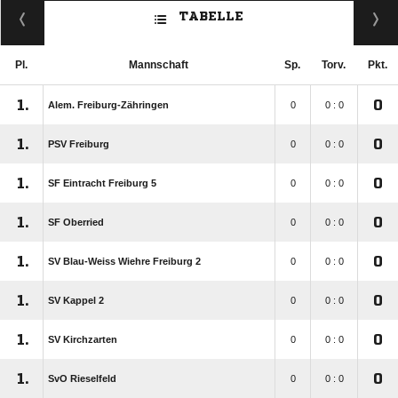
TABELLE
Pl.
Mannschaft
Sp.
Torv.
Pkt.
1.
0
Alem. Freiburg-Zähringen
0
0 : 0
1.
0
PSV Freiburg
0
0 : 0
1.
0
SF Eintracht Freiburg 5
0
0 : 0
1.
0
SF Oberried
0
0 : 0
1.
0
SV Blau-Weiss Wiehre Freiburg 2
0
0 : 0
1.
0
SV Kappel 2
0
0 : 0
1.
0
SV Kirchzarten
0
0 : 0
1.
0
SvO Rieselfeld
0
0 : 0