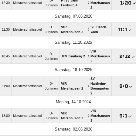
D-
PTSV Jahn
:

:

12:30
Meisterschaftsspiel
Merzhausen
Junioren
Freiburg 4
2
Samstag, 07.03.2026
D-
VfR
SF Elzach-
:

:

11:30
Meisterschaftsspiel
Junioren
Merzhausen 2
Yach
Samstag, 11.10.2025
VfR
D-
:

:

10:45
Meisterschaftsspiel
JFV Tuniberg 2
Merzhausen
Junioren
2
Samstag, 18.10.2025
SV
D-
VfR
Hartheim-
:

:

11:00
Meisterschaftsspiel
Junioren
Merzhausen 2
Bremgarten
2
Montag, 14.10.2024
VfR
D-
VfR
:

:

18:00
Meisterschaftsspiel
Merzhausen
Junioren
Merzhausen 2
3
Samstag, 02.05.2026