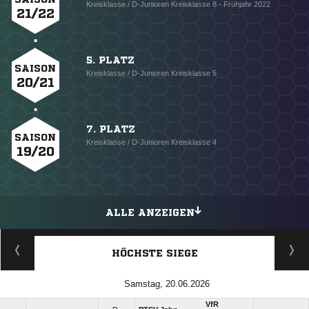
Kreisklasse / D-Junioren Kreisklasse 8 - Frühjahr 2022
21/22
5. PLATZ
SAISON
Kreisklasse / D-Junioren Kreisklasse 5
20/21
7. PLATZ
SAISON
Kreisklasse / D-Junioren Kreisklasse 4
19/20
ALLE ANZEIGEN
HÖCHSTE SIEGE
Samstag, 20.06.2026
VfR