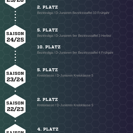
2. PLATZ
Bezirksliga / D-Junioren Bezirksstaffel 10 Frühjahr
5. PLATZ
SAISON
Bezirksliga / D-Junioren 9er Bezirksstaffel 3 Herbst
24/25
10. PLATZ
Bezirksliga / D-Junioren 9er Bezirksstaffel 4 Frühjahr
5. PLATZ
SAISON
Kreisklasse / D-Junioren Kreisklasse 5
23/24
2. PLATZ
SAISON
Kreisklasse / D-Junioren Kreisklasse 5
22/23
4. PLATZ
SAISON