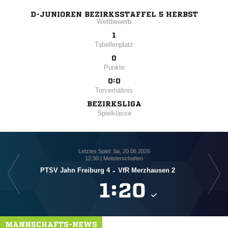
D-JUNIOREN BEZIRKSSTAFFEL 5 HERBST
Wettbewerb
1
Tabellenplatz
0
Punkte
0:0
Torverhältnis
BEZIRKSLIGA
Spielklasse
Letztes Spiel: Sa, 20.06.2026
12:30 | Meisterschaften
PTSV Jahn Freiburg 4
-
VfR Merzhausen 2

:

MANNSCHAFTS-NEWS