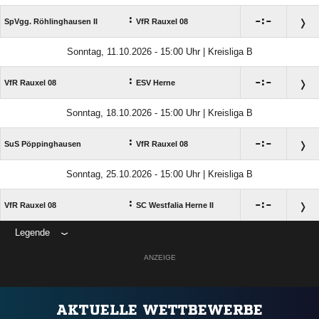
:

:

SpVgg. Röhlinghausen II
VfR Rauxel 08
Sonntag, 11.10.2026 - 15:00 Uhr | Kreisliga B
:

:

VfR Rauxel 08
ESV Herne
Sonntag, 18.10.2026 - 15:00 Uhr | Kreisliga B
:

:

SuS Pöppinghausen
VfR Rauxel 08
Sonntag, 25.10.2026 - 15:00 Uhr | Kreisliga B
:

:

VfR Rauxel 08
SC Westfalia Herne II
Legende
ANZEIGE
AKTUELLE WETTBEWERBE