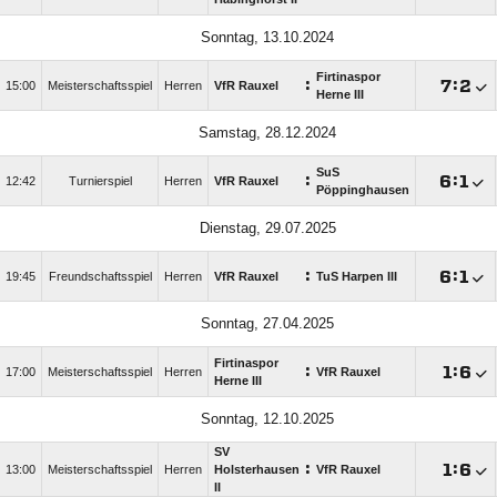
Sonntag, 13.10.2024
Firtinaspor
:

:

15:00
Meisterschaftsspiel
Herren
VfR Rauxel
Herne III
Samstag, 28.12.2024
SuS
:

:

12:42
Turnierspiel
Herren
VfR Rauxel
Pöppinghausen
Dienstag, 29.07.2025
:

:

19:45
Freundschaftsspiel
Herren
VfR Rauxel
TuS Harpen III
Sonntag, 27.04.2025
Firtinaspor
:

:

17:00
Meisterschaftsspiel
Herren
VfR Rauxel
Herne III
Sonntag, 12.10.2025
SV
:

:

13:00
Meisterschaftsspiel
Herren
Holsterhausen
VfR Rauxel
II