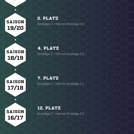
2. PLATZ
SAISON
Kreisliga C / Herren Kreisliga C2
19/20
4. PLATZ
SAISON
Kreisliga C / Herren Kreisliga C2
18/19
7. PLATZ
SAISON
Kreisliga C / Herren Kreisliga C1
17/18
12. PLATZ
SAISON
Kreisliga C / Herren Kreisliga C2
16/17