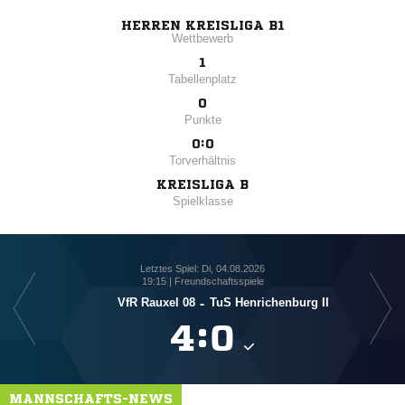
HERREN KREISLIGA B1
Wettbewerb
1
Tabellenplatz
0
Punkte
0:0
Torverhältnis
KREISLIGA B
Spielklasse
Letztes Spiel: Di, 04.08.2026
19:15 | Freundschaftsspiele
VfR Rauxel 08
-
TuS Henrichenburg II

:

MANNSCHAFTS-NEWS