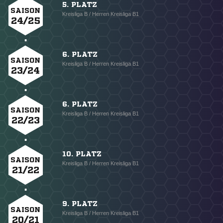
5. PLATZ
SAISON
Kreisliga B / Herren Kreisliga B1
24/25
6. PLATZ
SAISON
Kreisliga B / Herren Kreisliga B1
23/24
6. PLATZ
SAISON
Kreisliga B / Herren Kreisliga B1
22/23
10. PLATZ
SAISON
Kreisliga B / Herren Kreisliga B1
21/22
9. PLATZ
SAISON
Kreisliga B / Herren Kreisliga B1
20/21