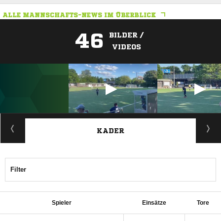
ALLE MANNSCHAFTS-NEWS IM ÜBERBLICK
46
BILDER /
VIDEOS
ANZEIGE
KADER
Filter
Spieler
Einsätze
Tore