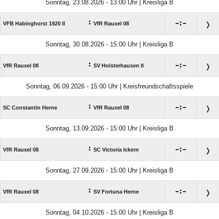
Sonntag, 23.08.2026 - 13:00 Uhr | Kreisliga B
:

:

VFB Habinghorst 1920 II
VfR Rauxel 08
Sonntag, 30.08.2026 - 15:00 Uhr | Kreisliga B
:

:

VfR Rauxel 08
SV Holsterhausen II
Sonntag, 06.09.2026 - 15:00 Uhr | Kreisfreundschaftsspiele
:

:

SC Constantin Herne
VfR Rauxel 08
Sonntag, 13.09.2026 - 15:00 Uhr | Kreisliga B
:

:

VfR Rauxel 08
SC Victoria Ickern
Sonntag, 27.09.2026 - 15:00 Uhr | Kreisliga B
:

:

VfR Rauxel 08
SV Fortuna Herne
Sonntag, 04.10.2026 - 15:00 Uhr | Kreisliga B