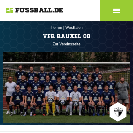
FUSSBALL.DE
Herren
|
Westfalen
VFR RAUXEL 08
Zur Vereinsseite