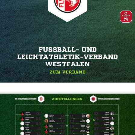
FUSSBALL- UND L
EICHTATHLETIK-VERBAND W
ESTFALEN
ZUM VERBAND