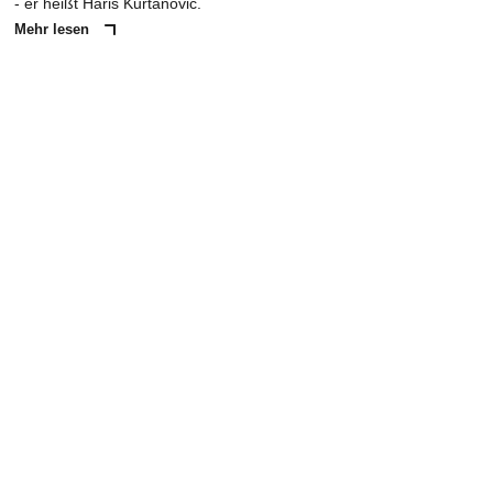
- er heißt Haris Kurtanovic.
Mehr lesen
ANZEIGE
NACHRICHT SENDEN
* Pflichtfelder