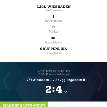
CJGL WIESBADEN
Wettbewerb
1
Tabellenplatz
0
Punkte
0:0
Torverhältnis
GRUPPENLIGA
Spielklasse
Letztes Spiel: Sa, 08.08.2026
13:30 | Freundschaftsspiele
VfR Wiesbaden 1
-
SpVgg. Ingelheim II

:

MANNSCHAFTS-NEWS