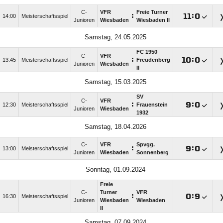
C-
VFR
Freie Turner
:

:

14:00
Meisterschaftsspiel
Junioren
Wiesbaden
Wiesbaden II
Samstag, 24.05.2025
FC 1950
C-
VFR
:

:

13:45
Meisterschaftsspiel
Freudenberg
Junioren
Wiesbaden
II
Samstag, 15.03.2025
SV
C-
VFR
:

:

12:30
Meisterschaftsspiel
Frauenstein
Junioren
Wiesbaden
1932
Samstag, 18.04.2026
C-
VFR
Spvgg.
:

:

13:00
Meisterschaftsspiel
Junioren
Wiesbaden
Sonnenberg
Sonntag, 01.09.2024
Freie
C-
Turner
VFR
:

:

16:30
Meisterschaftsspiel
Junioren
Wiesbaden
Wiesbaden
II
Samstag, 07.09.2024