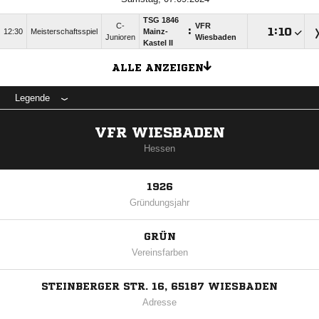
TSG 1846
C-
VFR
:

:

12:30
Meisterschaftsspiel
Mainz-
Junioren
Wiesbaden
Kastel II
ALLE ANZEIGEN
Legende
VFR WIESBADEN
Hessen
1926
Gründungsjahr
GRÜN
Vereinsfarben
STEINBERGER STR. 16, 65187 WIESBADEN
Adresse