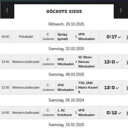
HÖCHSTE SIEGE
Mittwoch, 29.10.2025
C-
Spvgg
VFR
:

:

18:00
Pokalspiel
Junioren
Igstadt
Wiesbaden
Samstag, 22.02.2025
SC Meso-
C-
VFR
:

:

13:45
Meisterschaftsspiel
Nassau
Junioren
Wiesbaden
Wiesbaden
Samstag, 08.03.2025
TSG 1846
C-
VFR
:

:

13:30
Meisterschaftsspiel
Mainz-Kastel
Junioren
Wiesbaden
II
Samstag, 05.10.2024
C-
1. SC
VFR
:

:

14:00
Meisterschaftsspiel
Junioren
Kohlheck
Wiesbaden
Samstag, 15.02.2025