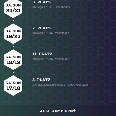
6. PLATZ
SAISON
Kreisliga A / CJ KL Wiesbaden
20/21
7. PLATZ
SAISON
Kreisliga A / CJKL Wiesbaden
19/20
11. PLATZ
SAISON
Kreisliga A / CJKL Wiesbaden
18/19
5. PLATZ
SAISON
1.Kreisklasse/Kreisklasse / CJKK Wiesbaden
17/18
ALLE ANZEIGEN