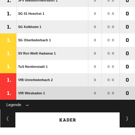
1.
0
JFV Walsdorf/​Wörsdorf 1
0
0 : 0
1.
0
SG 01 Hoechst 1
0
0 : 0
1.
0
SG Kelkheim 1
0
0 : 0
1.
0
SG Oberliederbach 1
0
0 : 0
1.
0
SV Rot-Weiß Hadamar 1
0
0 : 0
1.
0
TuS Nordenstadt 1
0
0 : 0
1.
0
VfB Unterliederbach 2
0
0 : 0
1.
0
VfR Wiesbaden 1
0
0 : 0
Legende
KADER