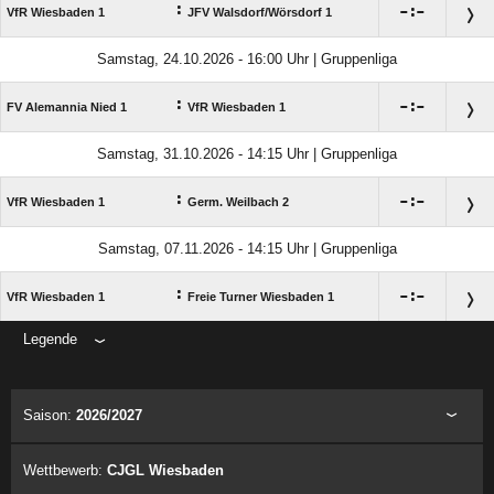
:

:

VfR Wiesbaden 1
JFV Walsdorf/​Wörsdorf 1
Samstag, 24.10.2026 - 16:00 Uhr | Gruppenliga
:

:

FV Alemannia Nied 1
VfR Wiesbaden 1
Samstag, 31.10.2026 - 14:15 Uhr | Gruppenliga
:

:

VfR Wiesbaden 1
Germ. Weilbach 2
Samstag, 07.11.2026 - 14:15 Uhr | Gruppenliga
:

:

VfR Wiesbaden 1
Freie Turner Wiesbaden 1
Legende
ANZEIGE
Saison:
2026/2027
Wettbewerb:
CJGL Wiesbaden