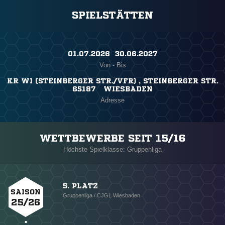
SPIELSTÄTTEN
01.07.2026 ​ 30.06.2027
Von - Bis
KR WI (STEINBERGER STR./VFR) , STEINBERGER STR.
65187 WIESBADEN
Adresse
WETTBEWERBE SEIT 15/16
Höchste Spielklasse: Gruppenliga
5. PLATZ
SAISON
Gruppenliga / CJGL Wiesbaden
25/26