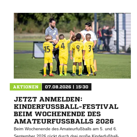
Nachricht an VfvB Ruhrort-Laar E.V.
AKTIONEN
07.08.2026 | 15:30
JETZT ANMELDEN:
KINDERFUSSBALL-FESTIVAL B
EIM WOCHENENDE DES A
MATEURFUSSBALLS 2026
Beim Wochenende des Amateurfußballs am 5. und 6.
September 2026 rückt durch drei große Kinderfußball-