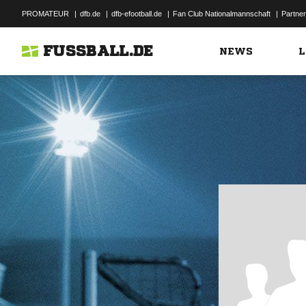
PROMATEUR
|
dfb.de
|
dfb-efootball.de
|
Fan Club Nationalmannschaft
|
Partner
FUSSBALL.DE
NEWS
L