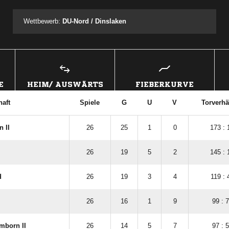
Wettbewerb:
DU-Nord / Dinslaken
E
HEIM/ AUSWÄRTS
FIEBERKURVE
aft
Spiele
G
U
V
Torverhä
 II
26
25
1
0
173 : 
26
19
5
2
145 : 
d
26
19
3
4
119 : 
26
16
1
9
99 : 
mborn II
26
14
5
7
97 : 