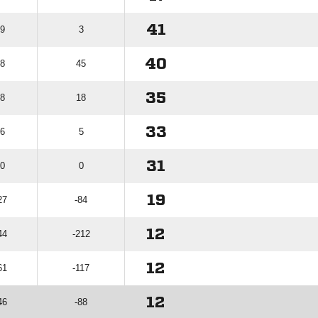
41
69
3
40
48
45
35
68
18
33
76
5
31
70
0
19
27
-84
12
44
-212
12
61
-117
12
46
-88