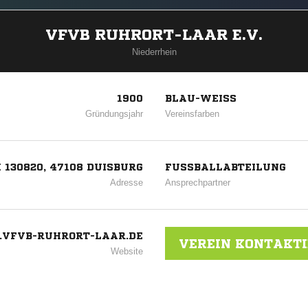
VFVB RUHRORT-LAAR E.V.
Niederrhein
1900
BLAU-WEISS
Gründungsjahr
Vereinsfarben
 130820, 47108 DUISBURG
FUSSBALLABTEILUNG
Adresse
Ansprechpartner
VFVB-RUHRORT-LAAR.DE
VEREIN KONTAKT
Website