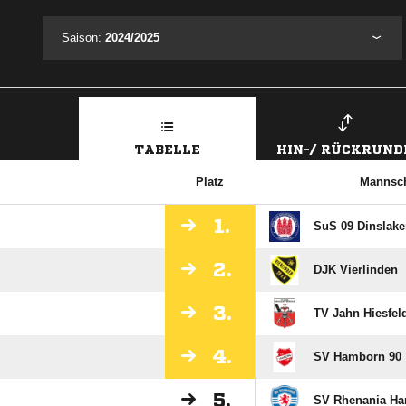
Saison:
2024/2025
TABELLE
HIN-/ RÜCKRUND
Platz
Mannsch
1.
SuS 09 Dinslaken
2.
DJK Vierlinden
3.
TV Jahn Hiesfel
4.
SV Hamborn 90
5.
SV Rhenania Ha