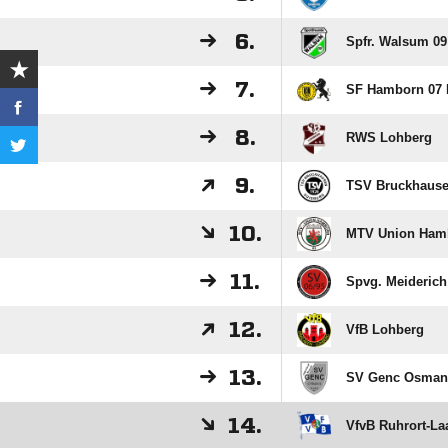
6.
Spfr. Walsum 09
7.
SF Hamborn 07 I
8.
RWS Lohberg
9.
TSV Bruckhaus
10.
MTV Union Ham
11.
Spvg. Meiderich 
12.
VfB Lohberg
13.
SV Genc Osman 
14.
VfvB Ruhrort-La