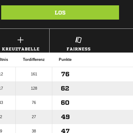
LOS
KREUZTABELLE
FAIRNESS
ltnis
Tordifferenz
Punkte
76
12
161
62
17
128
60
43
76
49
72
27
47
59
38