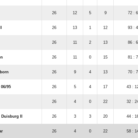
26
12
5
9
72 : 
I
26
13
1
12
93 : 
26
11
2
13
86 : 
en
26
11
0
15
81 : 
born
26
9
4
13
70 : 
06/​95
26
5
4
17
43 : 1
26
4
0
22
32 : 2
Duisburg II
26
3
3
20
44 : 1
ar
26
4
0
22
58 : 1