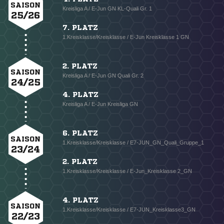
SAISON
Kreisliga A / E-Jun GN KL-Quali Gr. 1
25/26
7. PLATZ
1.Kreisklasse/Kreisklasse / E-Jun Kreisklasse 1 GN
2. PLATZ
SAISON
Kreisliga A / E-Jun GN Quali Gr. 2
24/25
4. PLATZ
Kreisliga A / E-Jun Kreisliga GN
6. PLATZ
SAISON
1.Kreisklasse/Kreisklasse / E7-JUN_GN_Quali_Gruppe_1
23/24
2. PLATZ
1.Kreisklasse/Kreisklasse / E-Jun_Kreisklasse 2_GN
4. PLATZ
SAISON
1.Kreisklasse/Kreisklasse / E7-JUN_Kreisklasse3_GN
22/23