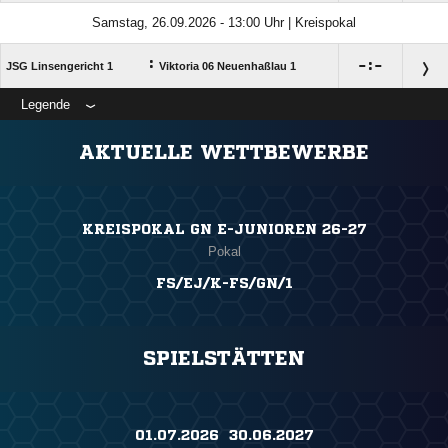
Samstag, 26.09.2026 - 13:00 Uhr | Kreispokal
:

:

JSG Linsengericht 1
Viktoria 06 Neuenhaßlau 1
Legende
ANZEIGE
AKTUELLE WETTBEWERBE
KREISPOKAL GN E-JUNIOREN 26-27
Pokal
FS/EJ/K-FS/GN/1
SPIELSTÄTTEN
01.07.2026 ​ 30.06.2027