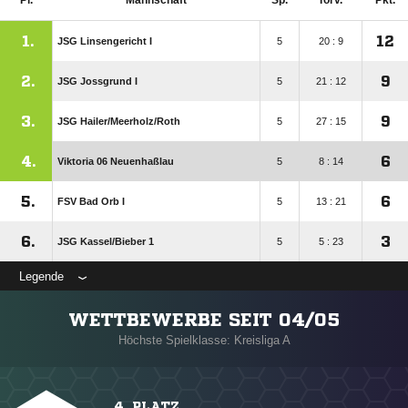
Pl.
Mannschaft
Sp.
Torv.
Pkt.
1.
12
JSG Linsengericht I
5
20 : 9
2.
9
JSG Jossgrund I
5
21 : 12
3.
9
JSG Hailer/​Meerholz/​Roth
5
27 : 15
4.
6
Viktoria 06 Neuenhaßlau
5
8 : 14
5.
6
FSV Bad Orb I
5
13 : 21
6.
3
JSG Kassel/​Bieber 1
5
5 : 23
Legende
WETTBEWERBE SEIT 04/05
Höchste Spielklasse: Kreisliga A
4. PLATZ