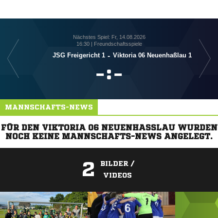
Nächstes Spiel: Fr, 14.08.2026
16:30 | Freundschaftsspiele
JSG Freigericht 1
-
Viktoria 06 Neuenhaßlau 1

:

MANNSCHAFTS-NEWS
FÜR DEN VIKTORIA 06 NEUENHASSLAU WURDEN N
OCH KEINE MANNSCHAFTS-NEWS ANGELEGT.
2
BILDER /
VIDEOS