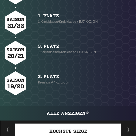
1. PLATZ
SAISON
1.Kreisklasse/Kreisklasse / EJ7 KK2 GN
21/22
3. PLATZ
SAISON
1.Kreisklasse/Kreisklasse / EJ KK1 GN
20/21
3. PLATZ
SAISON
Kreisliga A / KL E-Jun
19/20
ALLE ANZEIGEN
HÖCHSTE SIEGE