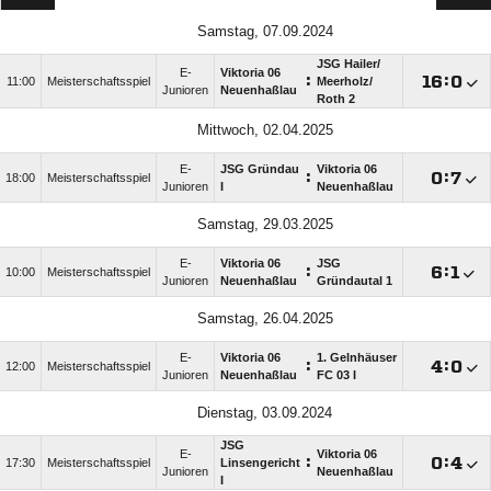
Samstag, 07.09.2024
JSG Hailer/​
E-
Viktoria 06
:

:

11:00
Meisterschaftsspiel
Meerholz/​
Junioren
Neuenhaßlau
Roth 2
Mittwoch, 02.04.2025
E-
JSG Gründau
Viktoria 06
:

:

18:00
Meisterschaftsspiel
Junioren
I
Neuenhaßlau
Samstag, 29.03.2025
E-
Viktoria 06
JSG
:

:

10:00
Meisterschaftsspiel
Junioren
Neuenhaßlau
Gründautal 1
Samstag, 26.04.2025
E-
Viktoria 06
1. Gelnhäuser
:

:

12:00
Meisterschaftsspiel
Junioren
Neuenhaßlau
FC 03 I
Dienstag, 03.09.2024
JSG
E-
Viktoria 06
:

:

17:30
Meisterschaftsspiel
Linsengericht
Junioren
Neuenhaßlau
I