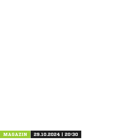
ANZEIGE
NACHRICHT SENDEN
* Pflichtfelder
MAGAZIN
29.10.2024 | 20:30