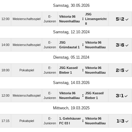
Samstag, 30.05.2026
JSG
E-
Viktoria 06
:

:

12:00
Meisterschaftsspiel
Linsengericht
Junioren
Neuenhaßlau
II
Samstag, 12.10.2024
E-
JSG
Viktoria 06
:

:

14:00
Meisterschaftsspiel
Junioren
Gründautal 1
Neuenhaßlau
Dienstag, 05.11.2024
E-
JSG Kassel/​
Viktoria 06
:

:

18:00
Pokalspiel
Junioren
Bieber 1
Neuenhaßlau
Samstag, 14.03.2026
E-
Viktoria 06
JSG Kassel/​
:

:

12:00
Meisterschaftsspiel
Junioren
Neuenhaßlau
Bieber 1
Mittwoch, 19.03.2025
E-
1. Gelnhäuser
Viktoria 06
:

:

17:15
Pokalspiel
Junioren
FC 03 I
Neuenhaßlau