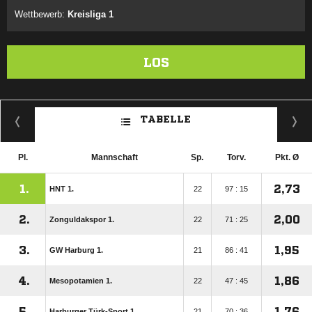
Wettbewerb:
Kreisliga 1
LOS
TABELLE
Pl.
Mannschaft
Sp.
Torv.
Pkt. Ø
1.
2,73
HNT 1.
22
97 : 15
2.
2,00
Zonguldakspor 1.
22
71 : 25
3.
1,95
GW Harburg 1.
21
86 : 41
4.
1,86
Mesopotamien 1.
22
47 : 45
5.
1,76
Harburger Türk-Sport 1.
21
70 : 36