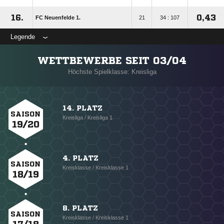
16.
0,43
FC Neuenfelde 1.
21
34 : 107
Legende
WETTBEWERBE SEIT 03/04
Höchste Spielklasse: Kreisliga
14. PLATZ
SAISON
Kreisliga / Kreisliga 1
19/20
4. PLATZ
SAISON
Kreisklasse / Kreisklasse 1
18/19
8. PLATZ
SAISON
Kreisklasse / Kreisklasse 1