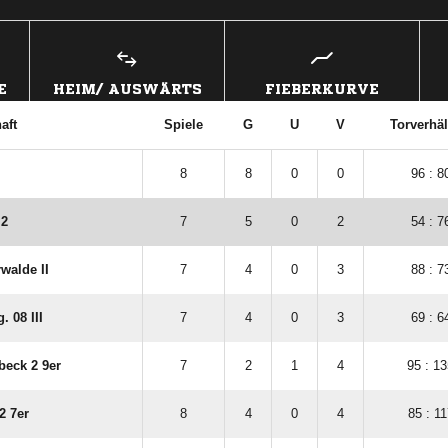
E
HEIM/ AUSWÄRTS
FIEBERKURVE
aft
Spiele
G
U
V
Torverhäl
8
8
0
0
96 : 8
 2
7
5
0
2
54 : 7
rwalde II
7
4
0
3
88 : 7
 08 III
7
4
0
3
69 : 6
beck 2 9er
7
2
1
4
95 : 1
2 7er
8
4
0
4
85 : 11