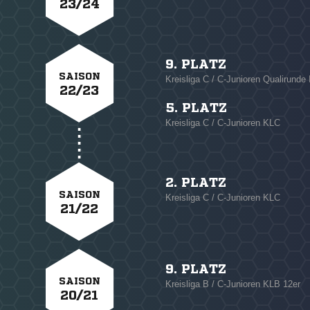
23/24
9. PLATZ
SAISON
Kreisliga C / C-Junioren Qualirunde 
22/23
5. PLATZ
Kreisliga C / C-Junioren KLC
2. PLATZ
SAISON
Kreisliga C / C-Junioren KLC
21/22
9. PLATZ
SAISON
Kreisliga B / C-Junioren KLB 12er
20/21