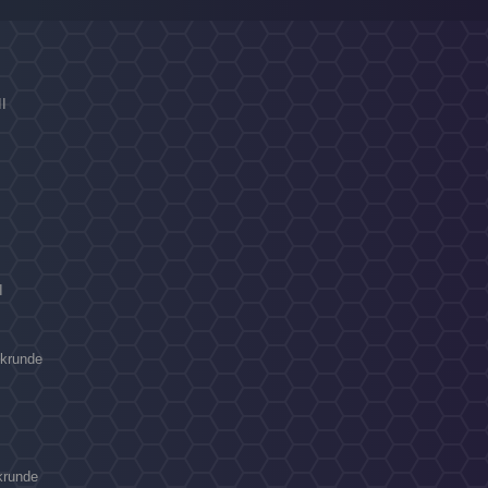
II
I
ckrunde
krunde