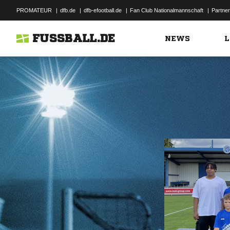
PROMATEUR
|
dfb.de
|
dfb-efootball.de
|
Fan Club Nationalmannschaft
|
Partner
FUSSBALL.DE
NEWS
L