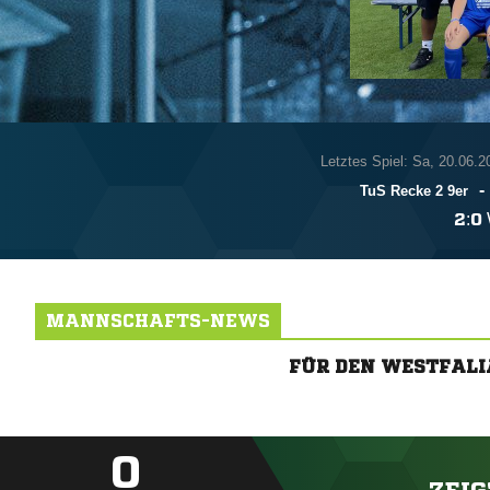
Letztes Spiel: Sa, 20.06.2
-
TuS Recke 2 9er

:

MANNSCHAFTS-NEWS
FÜR DEN WESTFALI
0