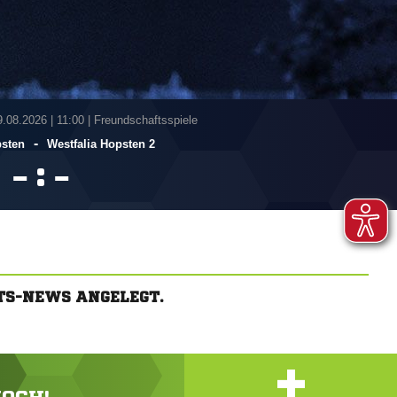
9.08.2026
|
11:00 | Freundschaftsspiele
-
psten
Westfalia Hopsten 2
:


TS-NEWS ANGELEGT.
+