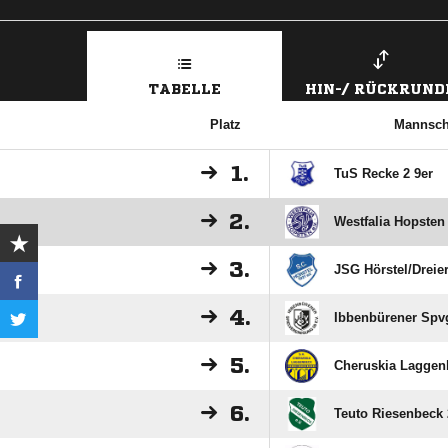
TABELLE
HIN-/ RÜCKRUND
Platz
Mannsch
1.
TuS Recke 2 9er
2.
Westfalia Hopsten
3.
JSG Hörstel/​Dreie
4.
Ibbenbürener Spvg.
5.
Cheruskia Laggen
6.
Teuto Riesenbeck 