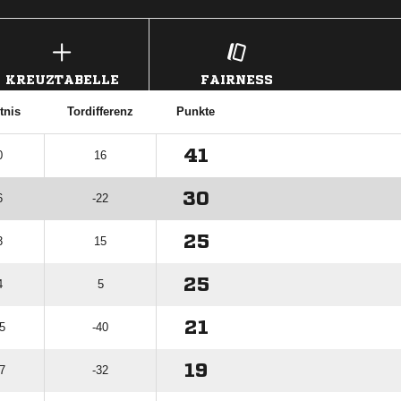
KREUZTABELLE
FAIRNESS
tnis
Tordifferenz
Punkte
41
0
16
30
6
-22
25
3
15
25
4
5
21
35
-40
19
7
-32