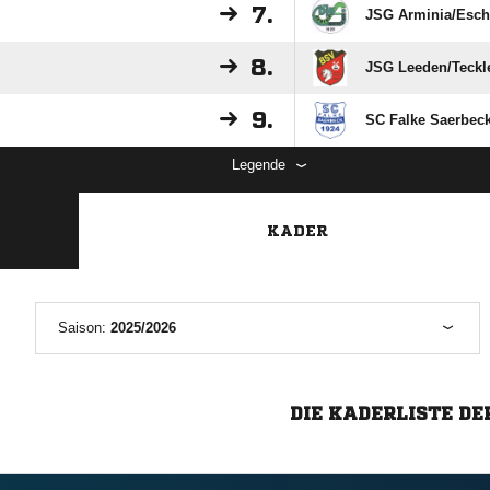
7.
JSG Arminia/​Esch
8.
JSG Leeden/​Teckl
9.
SC Falke Saerbeck 
Legende
KADER
Saison:
2025/2026
DIE KADERLISTE DE