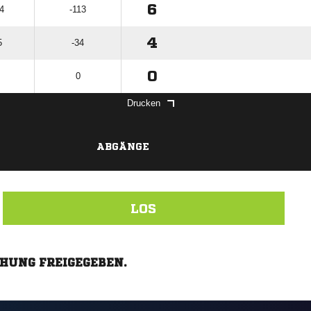
6
44
-113
4
5
-34
0
0
Drucken
ABGÄNGE
LOS
CHUNG FREIGEGEBEN.