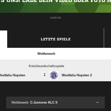
'S UNS! LADE DEIN VIDEO ODER FOTO 
ANZEIGE
LETZTE SPIELE
Wettbewerb
Kreisfreundschaftsspiele
:
estfalia Hopsten
Westfalia Hopsten 2
ANZEIGE
Wettbewerb:
C-Junioren KLC II