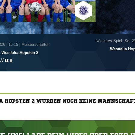
Nächstes Spiel: Sa, 2
026
|
15:15 | Meisterschaften
Westfalia Ho
Westfalia Hopsten 2
W

:

A HOPSTEN 2 WURDEN NOCH KEINE MANNSCHAF