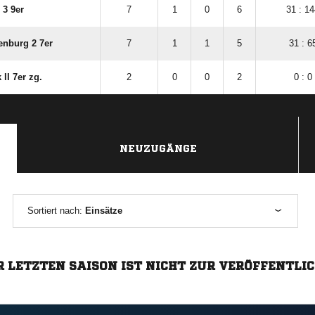
 3 9er
7
1
0
6
31 : 1
enburg 2 7er
7
1
1
5
31 : 6
II 7er zg.
2
0
0
2
0 : 0
NEUZUGÄNGE
Sortiert nach:
Einsätze
R LETZTEN SAISON IST NICHT ZUR VERÖFFENTLI