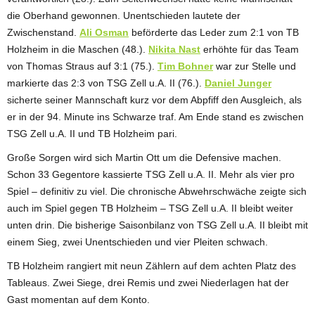
die Oberhand gewonnen. Unentschieden lautete der
Zwischenstand.
Ali Osman
beförderte das Leder zum 2:1 von TB
Holzheim in die Maschen (48.).
Nikita Nast
erhöhte für das Team
von Thomas Straus auf 3:1 (75.).
Tim Bohner
war zur Stelle und
markierte das 2:3 von TSG Zell u.A. II (76.).
Daniel Junger
sicherte seiner Mannschaft kurz vor dem Abpfiff den Ausgleich, als
er in der 94. Minute ins Schwarze traf. Am Ende stand es zwischen
TSG Zell u.A. II und TB Holzheim pari.
Große Sorgen wird sich Martin Ott um die Defensive machen.
Schon 33 Gegentore kassierte TSG Zell u.A. II. Mehr als vier pro
Spiel – definitiv zu viel. Die chronische Abwehrschwäche zeigte sich
auch im Spiel gegen TB Holzheim – TSG Zell u.A. II bleibt weiter
unten drin. Die bisherige Saisonbilanz von TSG Zell u.A. II bleibt mit
einem Sieg, zwei Unentschieden und vier Pleiten schwach.
TB Holzheim rangiert mit neun Zählern auf dem achten Platz des
Tableaus. Zwei Siege, drei Remis und zwei Niederlagen hat der
Gast momentan auf dem Konto.