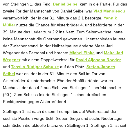
von Stellingen 1. das Feld,
Daniel Seibel
kam in die Partie. Für das
zweite Tor der Mannschaft von Daniel Seibel war
Vlad Manolescu
verantwortlich, der in der 31. Minute das 2:1 besorgte.
Yannik
Müller
nutzte die Chance für Alsterbrüder 4. und beförderte in der
39. Minute das Leder zum 2:2 ins Netz. Zum Seitenwechsel hatte
keine Mannschaft die Oberhand gewonnen. Unentschieden lautete
der Zwischenstand. In der Halbzeitpause änderte Malte Jari
Wegener das Personal und brachte
Michel Finke
und
Malte Jari
Wegener
mit einem Doppelwechsel für
David Aljoscha Roeder
und
Tassilo Rüdiger Schulze
auf den Platz.
Stefan-Jannes
Seibel
war es, der in der 61. Minute den Ball im Tor von
Alsterbrüder 4. unterbrachte. Ehe der Abpfiff ertönte, war es
Machatzi, der das 4:2 aus Sicht von Stellingen 1. perfekt machte
(90.). Zum Schluss feierte Stellingen 1. einen dreifachen
Punktgewinn gegen Alsterbrüder 4.
Stellingen 1. ist nach diesem Triumph bis auf Weiteres auf die
sechste Position vorgerückt. Sieben Siege und sechs Niederlagen
schmücken die aktuelle Bilanz von Stellingen 1. Stellingen 1. ist seit