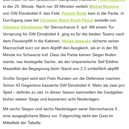
in der 25. Minute. Nach nur 30 Minuten verließ
Michel Bruning
von GW Eimsbüttel 4. das Feld,
Patrick Bode
kam in die Partie. In
Durchgang zwei lief
Christian Alwin Koch Payot
anstelle von
Clemens Klinkhamer
für Sternschanze 5. auf. Mit einem Tor
Vorsprung für GW Eimsbüttel 4. ging es für die beiden Teams nach
dem Pausenpfiff in die Kabinen.
Niclas Iwansky
sicherte seiner
Mannschaft kurz vor dem Abpfiff den Ausgleich, als er in der 85.
Minute ins Schwarze traf. Dass die Partie keinen Sieger finden
würde, war besiegelte Sache, als der Unparteiische Seif Eddine
Maatallah die Begegnung beim Stand von 2:2 schließlich abpfiff.
Große Sorgen wird sich Felix Runden um die Defensive machen.
Schon 43 Gegentore kassierte GW Eimsbüttel 4. Mehr als zwei pro
Spiel – definitiv zu viel. In dieser Saison sammelten die Gastgeber
bisher sieben Siege und kassierten acht Niederlagen.
Mit sechs Siegen und sechs Niederlagen weist Sternschanze 5.
eine ausgeglichene Bilanz vor. Folgerichtig steht der Gast im
Mittelfeld der Tabelle.