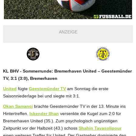
ANZEIGE
KL BHV - Sommerrunde: Bremerhaven United – Geestemünder
TV, 3:1 (3:0), Bremerhaven
United
fügte
Geestemünder TV
am Sonntag die erste
Saisonniederlage bei und siegte mit 3:1.
Okan Samanci
brachte Geestemünder TV in der 13. Minute ins
Hintertreffen.
Iskender Ilhan
versenkte die Kugel zum 2:0 für
Bremerhaven United (35.). Zum psychologisch ungünstigen
Zeitpunkt vor der Halbzeit (43.) schoss
Shahin Tavasolipour
einen weiteren Treffer für United. Der Gastgeber dominierte den