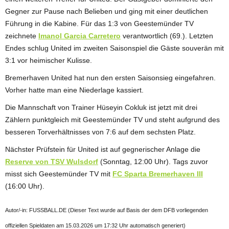
Gegner zur Pause nach Belieben und ging mit einer deutlichen
Führung in die Kabine. Für das 1:3 von Geestemünder TV
zeichnete
Imanol Garcia Carretero
verantwortlich (69.). Letzten
Endes schlug United im zweiten Saisonspiel die Gäste souverän mit
3:1 vor heimischer Kulisse.
Bremerhaven United hat nun den ersten Saisonsieg eingefahren.
Vorher hatte man eine Niederlage kassiert.
Die Mannschaft von Trainer Hüseyin Cokluk ist jetzt mit drei
Zählern punktgleich mit Geestemünder TV und steht aufgrund des
besseren Torverhältnisses von 7:6 auf dem sechsten Platz.
Nächster Prüfstein für United ist auf gegnerischer Anlage die
Reserve von TSV Wulsdorf
(Sonntag, 12:00 Uhr). Tags zuvor
misst sich Geestemünder TV mit
FC Sparta Bremerhaven III
(16:00 Uhr).
Autor/-in: FUSSBALL.DE (Dieser Text wurde auf Basis der dem DFB vorliegenden
offiziellen Spieldaten am 15.03.2026 um 17:32 Uhr automatisch generiert)