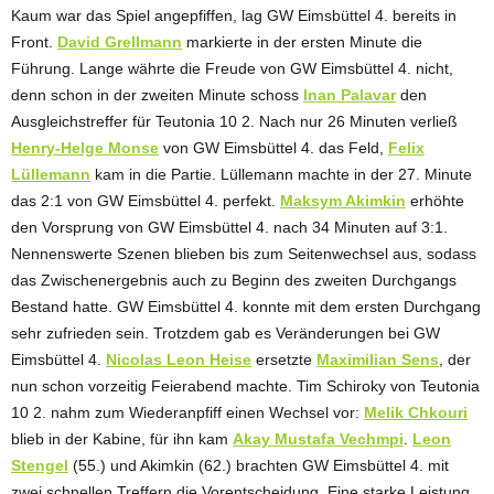
Kaum war das Spiel angepfiffen, lag GW Eimsbüttel 4. bereits in
Front.
David Grellmann
markierte in der ersten Minute die
Führung. Lange währte die Freude von GW Eimsbüttel 4. nicht,
denn schon in der zweiten Minute schoss
Inan Palavar
den
Ausgleichstreffer für Teutonia 10 2. Nach nur 26 Minuten verließ
Henry-Helge Monse
von GW Eimsbüttel 4. das Feld,
Felix
Lüllemann
kam in die Partie. Lüllemann machte in der 27. Minute
das 2:1 von GW Eimsbüttel 4. perfekt.
Maksym Akimkin
erhöhte
den Vorsprung von GW Eimsbüttel 4. nach 34 Minuten auf 3:1.
Nennenswerte Szenen blieben bis zum Seitenwechsel aus, sodass
das Zwischenergebnis auch zu Beginn des zweiten Durchgangs
Bestand hatte. GW Eimsbüttel 4. konnte mit dem ersten Durchgang
sehr zufrieden sein. Trotzdem gab es Veränderungen bei GW
Eimsbüttel 4.
Nicolas Leon Heise
ersetzte
Maximilian Sens
, der
nun schon vorzeitig Feierabend machte. Tim Schiroky von Teutonia
10 2. nahm zum Wiederanpfiff einen Wechsel vor:
Melik Chkouri
blieb in der Kabine, für ihn kam
Akay Mustafa Vechmpi
.
Leon
Stengel
(55.) und Akimkin (62.) brachten GW Eimsbüttel 4. mit
zwei schnellen Treffern die Vorentscheidung. Eine starke Leistung