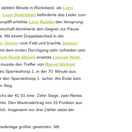
siebten Minute in Rückstand, als
Lenn
e.
Leon Diedrigkeit
beförderte das Leder zum
enpfiff erhöhte
Leon Bublitz
den Vorsprung
annschaft dominierte den Gegner zur Pause
ne. Mit einem Doppelwechsel in der
er Jensen
vom Feld und brachte
Jamayn
mit dem ersten Durchgang sehr zufrieden sein.
seb Raqib Ahmed
ersetzte
Lennart Voigt
,
 musste den Treffer von
Marcel Michael
s Sparrieshoop 1. in der 70. Minute aus.
 für den Sparrieshoop 1. sicher. Am Ende kam
n Sieg.
chs der KL 01 inne. Zehn Siege, zwei Remis
onto. Den Maximalertrag von 15 Punkten aus
ich. Insgesamt nur drei Zähler weist der
Niederlage größer geworden. Mit