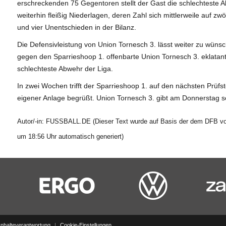
erschreckenden 75 Gegentoren stellt der Gast die schlechteste A
weiterhin fleißig Niederlagen, deren Zahl sich mittlerweile auf z
und vier Unentschieden in der Bilanz.
Die Defensivleistung von Union Tornesch 3. lässt weiter zu wünsc
gegen den Sparrieshoop 1. offenbarte Union Tornesch 3. eklatante
schlechteste Abwehr der Liga.
In zwei Wochen trifft der Sparrieshoop 1. auf den nächsten Prü
eigener Anlage begrüßt. Union Tornesch 3. gibt am Donnerstag se
Autor/-in: FUSSBALL.DE (Dieser Text wurde auf Basis der dem DFB vor
um 18:56 Uhr automatisch generiert)
Inhalteverantwortung
|
Cookie-Einstellungen