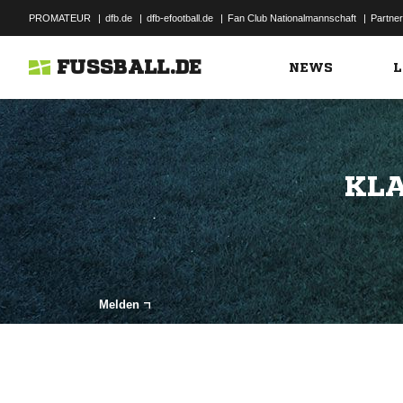
PROMATEUR
|
dfb.de
|
dfb-efootball.de
|
Fan Club Nationalmannschaft
|
Partner
FUSSBALL.DE
NEWS
L
KLA
Melden