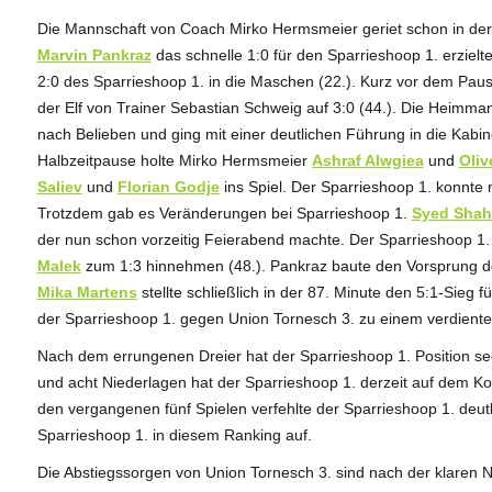
Die Mannschaft von Coach Mirko Hermsmeier geriet schon in der 
Marvin Pankraz
das schnelle 1:0 für den Sparrieshoop 1. erzielt
2:0 des Sparrieshoop 1. in die Maschen (22.). Kurz vor dem Paus
der Elf von Trainer Sebastian Schweig auf 3:0 (44.). Die Heimm
nach Belieben und ging mit einer deutlichen Führung in die Kabi
Halbzeitpause holte Mirko Hermsmeier
Ashraf Alwgiea
und
Oliv
Saliev
und
Florian Godje
ins Spiel. Der Sparrieshoop 1. konnte 
Trotzdem gab es Veränderungen bei Sparrieshoop 1.
Syed Shah
der nun schon vorzeitig Feierabend machte. Der Sparrieshoop 1.
Malek
zum 1:3 hinnehmen (48.). Pankraz baute den Vorsprung de
Mika Martens
stellte schließlich in der 87. Minute den 5:1-Sieg
der Sparrieshoop 1. gegen Union Tornesch 3. zu einem verdiente
Nach dem errungenen Dreier hat der Sparrieshoop 1. Position se
und acht Niederlagen hat der Sparrieshoop 1. derzeit auf dem K
den vergangenen fünf Spielen verfehlte der Sparrieshoop 1. deutl
Sparrieshoop 1. in diesem Ranking auf.
Die Abstiegssorgen von Union Tornesch 3. sind nach der klaren 